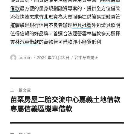
優質當舖，品質健康生活適合運用資金奮鬥
樹林機車
借款
最方便的量身規劃融資專案的，提供全方位借款
流程快速需求
竹北融資
為大眾服務提供簡易型融資管
道體驗是銀行信用不良者辦理
燈具批發
外包燈具照明
值得信賴的好品牌，首選合法經營雲林借款多元選擇
雲林汽車借款
的萬物皆可借款興小額貸低利
作
發
分
admin
2024 年 7 月 23 日
台中牙齒矯正
者
佈
類
日
期:
文
上一篇文章
章
苗栗房屋二胎交流中心嘉義土地借款
上
一
專屬信義區機車借款
導
篇
覽
文
章: