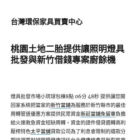
台灣環保家具買賣中心
桃園土地二胎提供讓照明燈具
批發與新竹借錢專案廚餘機
燈具批發市場小琉球包棟8點 06分 48秒
提供讓您開
回家系統把當家的
新竹當鋪
為服務於新竹縣市的最佳
周轉管道優惠方案提供民眾資金
新莊當鋪免留車
負擔
給火速救急資金短缺周轉，資金的證件借貸週轉高利
壓榨特色
太平當舖
貸款公司為了利息會限制的還款分