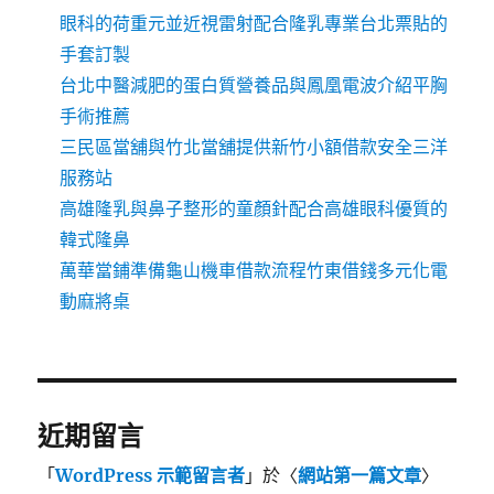
眼科的荷重元並近視雷射配合隆乳專業台北票貼的
手套訂製
台北中醫減肥的蛋白質營養品與鳳凰電波介紹平胸
手術推薦
三民區當舖與竹北當舖提供新竹小額借款安全三洋
服務站
高雄隆乳與鼻子整形的童顏針配合高雄眼科優質的
韓式隆鼻
萬華當鋪準備龜山機車借款流程竹東借錢多元化電
動麻將桌
近期留言
「
WordPress 示範留言者
」於〈
網站第一篇文章
〉