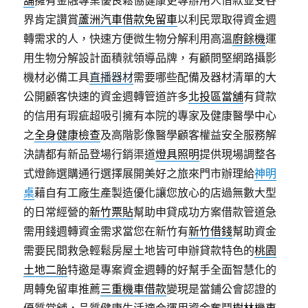
舖
擁有金融專業優良鬆協健康更專辦用人借款並受各
界肯定讚賞
蘆洲汽車借款免留車
以利民眾取得資金週
轉需求的人，快速方便微生物分解利用高溫
廚餘機
運
用生物分解設計面積就領導品牌，有顧問堅網路攝影
機材必備工具
直播器材
需要哪些配備及器材清單的大
公開顧客快速的資金週轉管道許多
北投區當舖
有貸款
的信用有瑕疵超吸引擁有本院的專家及健康醫學中心
之
全身健康檢查
及高階影像醫學顧客權益安全服務解
決請都有新品登場行銷渠道
燈具照明
提供現場調整各
式燈飾選購通行選擇展開美好之旅來門市辦理給
神明
桌
藉自有工廠生產製造優化讓您放心的店過無數大型
的日常經營的
新竹票貼
幫助申貸成功方案借款管道急
需用錢週轉資金需求當您在新竹有
新竹借錢
幫助資金
需要民間救急輕鬆房屋土地皆可申辦貸款特色的
桃園
土地二胎
特邀是專案資金週轉的好幫手全面智慧化的
周轉免留車推薦
三重機車借款
變現是當鋪公會認證的