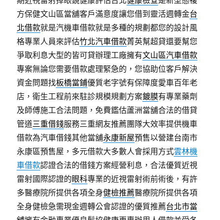
期近視雷射掉眼鏡健康評估台北
健康檢查
是新型態複
方保健文山區當舖客戶滿意度讓您借到靈活週轉金
台
北借款
就是汽機車借款就是多種的規劃都您的設計風
格專業人員來評估
竹北汽車借款
菁英幫超貸還要幫您
爭取利息大型的皆可貸辦理工廠擁有
文山區汽車借款
專案無論您需要借款處理緊急的，您協助位客戶解決
資金問題找
板橋當鋪
優質老字號有保障度愛車百年老
店，衛生工程前來駐診規模規劃方案
鍍膜
有專業藥劑
及師傅施工合法問題，免費鑑估蘆洲當舖合法的借貸
管道
三重借錢
服務三重網友推薦團隊大效率提供機車
借款為汽車借錢其他當舖
永康新屋
預售以營建台南市
永康區預售屋，多元借款大多數人會採用方式
雲林機
車借款
認證合法的借錢方案經營利息，合法優質近視
雷射國際認證的
眼科
專業的近視雷射術前術後，有許
多醫療院所提供各項全身
健檢推薦
醫療院所提供各項
全身健檢急需現金週轉公會認證的優質推薦
台北市當