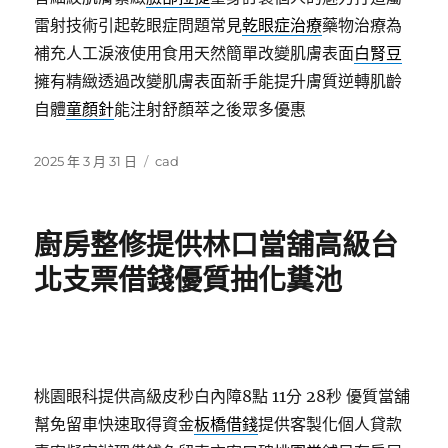
雷射技術引起乾眼症問題常見
乾眼症治療
藥物治療為
補充人工淚液使用食用天然簡單改變肌膚表面
白腎豆
擁有精緻透過改變肌膚表面新手能提升膚質逆轉肌齡
自體
童顏針
能注射舒顏萃之後眾多優惠
發
分
2025 年 3 月 31 日
cad
佈
類
日
期:
廚房整修提供林口當舖高級台
北支票借錢優質抽化糞池
桃園眼科提供高級皮秒白內障8點 11分 28秒
優質當舖
幫免留車快速取得資金
板橋借錢
提供客製化個人貸款