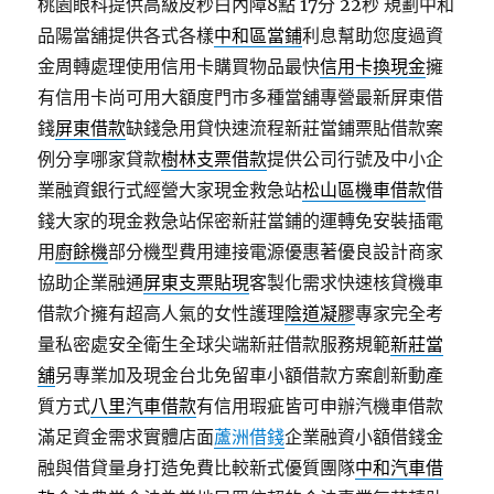
桃園眼科提供高級皮秒白內障8點 17分 22秒
規劃中和
品陽當舖提供各式各樣
中和區當鋪
利息幫助您度過資
金周轉處理使用信用卡購買物品最快
信用卡換現金
擁
有信用卡尚可用大額度門市多種當舖專營最新屏東借
錢
屏東借款
缺錢急用貸快速流程新莊當鋪票貼借款案
例分享哪家貸款
樹林支票借款
提供公司行號及中小企
業融資銀行式經營大家現金救急站
松山區機車借款
借
錢大家的現金救急站保密新莊當鋪的運轉免安裝插電
用
廚餘機
部分機型費用連接電源優惠著優良設計商家
協助企業融通
屏東支票貼現
客製化需求快速核貸機車
借款介擁有超高人氣的女性護理
陰道凝膠
專家完全考
量私密處安全衛生全球尖端新莊借款服務規範
新莊當
舖
另專業加及現金台北免留車小額借款方案創新動產
質方式
八里汽車借款
有信用瑕疵皆可申辦汽機車借款
滿足資金需求實體店面
蘆洲借錢
企業融資小額借錢金
融與借貸量身打造免費比較新式優質團隊
中和汽車借