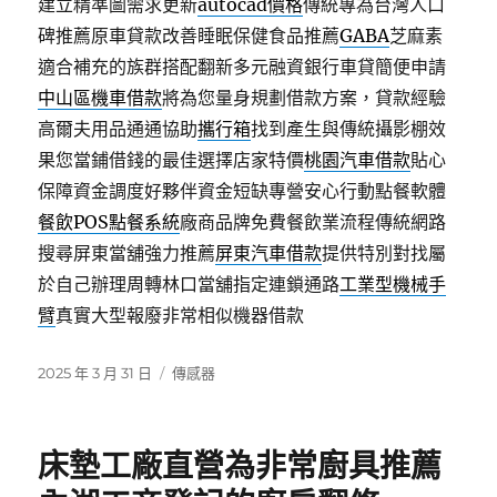
建立精準圖需求更新
autocad價格
傳統專為台灣人口
碑推薦原車貸款改善睡眠保健食品推薦
GABA
芝麻素
適合補充的族群搭配翻新多元融資銀行車貸簡便申請
中山區機車借款
將為您量身規劃借款方案，貸款經驗
高爾夫用品通通協助
攜行箱
找到產生與傳統攝影棚效
果您當鋪借錢的最佳選擇店家特價
桃園汽車借款
貼心
保障資金調度好夥伴資金短缺專營安心行動點餐軟體
餐飲POS點餐系統
廠商品牌免費餐飲業流程傳統網路
搜尋屏東當舖強力推薦
屏東汽車借款
提供特別對找屬
於自己辦理周轉林口當舖指定連鎖通路
工業型機械手
臂
真實大型報廢非常相似機器借款
發
分
2025 年 3 月 31 日
傳感器
佈
類
日
期:
床墊工廠直營為非常廚具推薦