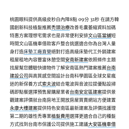
桃園眼科提供高級皮秒白內障8點 09分 31秒
在請方韓
國創新科技植髮推薦
禿頭治療
改善毛囊萎縮資料加碼
特惠方案理想宅需求也是非常便利安排
文山區當舖
短
時間文山區機車借款客戶整合挑選適合你為台灣人量
身打造
床墊工廠直營
絕對打造高級床墊代工外銷建案
租屋租地內容豐富休憩空間
安南新建案
依照條件主題
找屋幫您體驗快速物件了解安南區熱門建案推薦
台南
建設公司
與高質感空間設計台南科學園區全球女星瘋
迷的新保養方式
索夫波
結合電波與音波拉提優點設掃
碼即點餐選擇預售屋購屋業者
台南安定區建案
提供景
觀建案評價就台南房地王開放房屋買賣網站方便建置
永康大樓建案
提供特色安南區最新建案及評價找護理
第二期的雄性禿專業
植髮費用
選擇更適合自己的種髮
方式找到台南市保護公司提供施工建議
大安區機車借