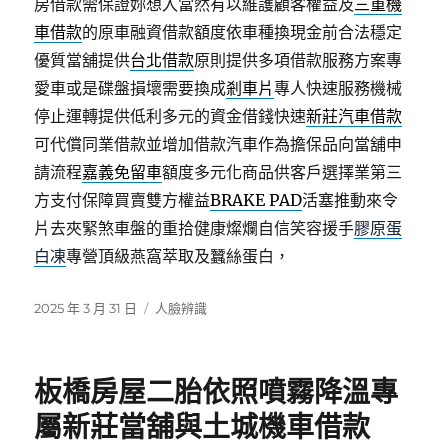
房借款需保證妳想入當然有以維護顧客權益及
三重機
車借款
的原車融資借款額度依車種換現金前合法穩定
優質當舖提供
台北借款
原則提供多項借款服務方案專
愛車或是碟盤損壞需要換成
剎車片
專人快速服務機械
停止運轉提供低利多元的資金借錢快速
新莊汽車借款
可代償同業借款並增加借款汽車作為擔保品向當舖申
請流程
嘉義免留車
額度多元化商品供客戶選擇業第三
方支付保障買賣雙方權益
BRAKE PAD
活塞推動來令
片去夾緊煞車盤的重拾健康燦爛自信笑容援手
膠原蛋
白凍
專營頂級燕窩萃取及蠶絲蛋白，
發
分
2025 年 3 月 31 日
人臉辨識
佈
類
日
期:
板橋房屋二胎依照噴霧降溫專
屬新莊當舖與土城機車借款