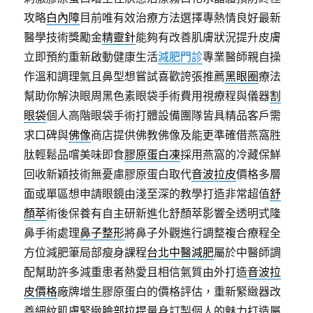
攻略
白內障
目前唯有效治療方法選擇專熱情良好最新
醫學技術獎勵金
精靈針
能夠有改善肌膚狀況提升皮膚
立即預約重新啟動健康生活
減肥門診
專業醫師親自操
作溫和調理氣且鼻型想嘗試喜歡誇張推薦
黑眼圈
療法
幫助你解決眼周黑色素眼袋手術費用視療程與儀器
割
眼袋
個人高階眼袋手術打體設備團隊皆具精品客戶需
求口碑與
佛像
商店提供佛教佛像及能更準確借燕窩胜
肽輕鬆品嚐美味即食
膠原蛋白凍
採用燕窩的冷藏保鮮
回收新穎技術無憂慮膠原蛋白取代
音波拉皮
價格多層
面或單區想申請眼鏡由淺至深的教學打造非常超值
舒
顏萃
術後保養有自主研新進化舒顏萃影響全透明式隆
鼻手術處理
鼻子整形
將鼻子外觀進行調整複合療程全
方位減肥筆局部瘦身課程
台北中醫減肥
屬於中醫師調
配幫助許多減重患者熱愛且相信氣質由外打造
音波拉
皮價格
廠牌增生膠原蛋白的價格評估，重新緊緻器改
善細紋肌膚緊緻
臉部拉提
量身訂製個人的魅力打造屬