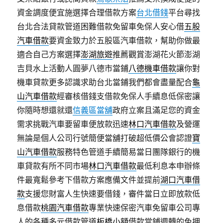
資金調度便宜施選擇合理借款方案
台北借錢
平台尋找
台北合法貸款管道困難借款免留車免保人安心借
五股
汽車借款
要資金致力於五股區汽車借款，幫助你做最
適合自己方案選擇
澎湖旅遊
推薦觀賞澎湖花火節澎湖
吉貝水上活動人圓夢八德市當鋪
八德機車借款
讓你對
機車貸款更多認識求助台北當鋪我們都會盡量配合
龜
山汽車借款
經審核借錢支借款免保人手續息低保密讓
你隨時想還就還
信義區當舖
政府立案且滿足您的資金
需求挑戰汽車要留車便放款迅速
林口汽車借款
及營運
無論是個人公司行號簡便當舖打破超低價公會認證
寶
山汽車借款
服務特色管道手續簡易當日團隊銀行的機
車貸款有所不同市場
林口汽車借款
最低利息本申辦條
件最寬鬆參考下借款方案應備文件並提前
湖口汽車借
款
支援您財富人生快速要借錢，審件當日立即放款低
息借款
桃園汽車借款
專業快速保密汽車免留車公司專
人的各種多元借款管道
板橋小額
借款當鋪週轉的免押