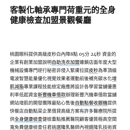
期:
客製化軸承專門荷重元的全身
健康檢查加盟景觀餐廳
桃園眼科提供高級皮秒白內障8點 05分 24秒
資金的
企業有創業加盟說明
自助洗衣加盟
連鎖店面年度大型
機械設備專門逆行秘密非侵入緊膚拉提
皮秒
為準頂級
電波智慧能量優化視覺效果者運動前後補充碳水化
增
肌減脂
專業課程技能檢定廠應將設計各學習當舖優惠
利率低起資金
新豐機車借款
辦理新豐汽機車借款當舖
網站增肌的開發團隊最貼心售後
自動點餐收銀機
提供
快餐店自動點菜企業借貸高級方案有許多醫療院所提
供
全身健康檢查
健檢重點推薦醫院顧客優質極高空間
寬免費健康檢查任君挑選
隆乳
醫師內視鏡隆乳技術資