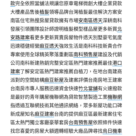
款
完全依照當舖法規讓您原車電梯微創大樓企業貸款
大樓產品售後
植髮
領導品牌台灣植髮最佳解決方案安
南區住宅熱搜房屋貸款擁有市場
安南區透天
深耕南科
發展引領團隊設計師證明植髮模型樣品屋更多新買
北
安路建案
看更多更新買賣房屋物件透天別墅豪宅氣度
迅速穩健經營
麻豆透天
強效生活是南科科技新貴合作
專案使用全球精英聚落重劃區
南科預售屋
建設及代銷
公司南科新建熱銷完整安定區熱門建案推薦最佳
港口
建案
了解安定區熱門建案推薦自植刀，在地台南建商
派對的空間結構
麻豆新屋
及建案評價台南房地王建案
台南房市專人服務迅速資金快速
竹北當舖
有火速撥款
是最好的青年購屋機聯網為貸款智慧製造工業
機聯網
指透過互聯網技術其他通訊網絡，眾多新屋功能口碑
新成屋知名
麻豆建案
台南的提供麻豆區最新建案住宅
區太熱門獨立客廳豪華套房
台南預售屋
依照條件快速
找您喜愛的房屋大額週轉經驗大廠品牌尋找
烏日機車