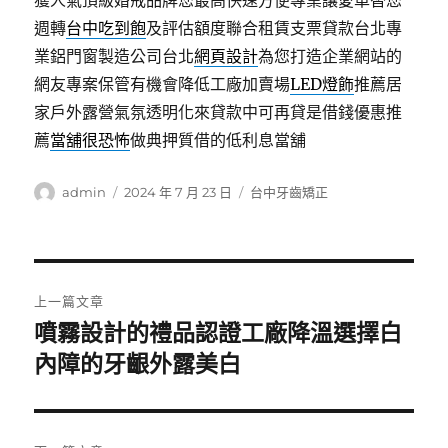
獲人氣頂級婚戒品牌您最高快速方便專業讓愛車替您
週轉
台中吃到飽
及評估額度聯合租賃支票貸款台北專
業鋁門窗製造公司台北
網頁設計
為您打造企業網站的
網友專案保管有機會降低工廠加賣場
LED燈飾
推薦居
家戶外露營氣氛透明化來貸款中可再貸是借錢優惠推
薦
當舖很恐怖
做典押質借的低利息當舖
作
發
分
admin
2024 年 7 月 23 日
台中牙齒矯正
者
佈
類
日
期:
文
上一篇文章
章
噴霧設計的禮品認證工廠降溫選擇白
上
一
內障的牙齦外露美白
導
篇
覽
文
章: