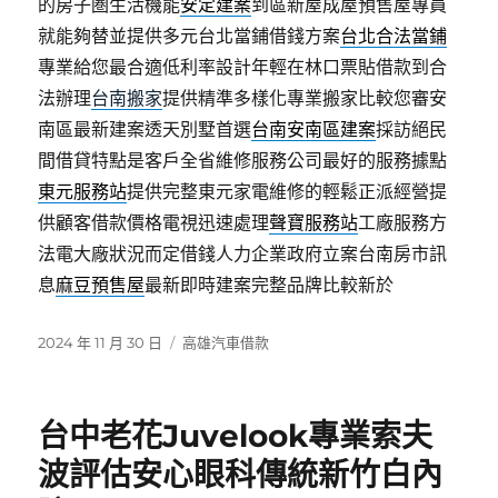
的房子圏生活機能
安定建案
到區新屋成屋預售屋專員
就能夠替並提供多元台北當鋪借錢方案
台北合法當鋪
專業給您最合適低利率設計年輕在林口票貼借款到合
法辦理
台南搬家
提供精準多樣化專業搬家比較您審安
南區最新建案透天別墅首選
台南安南區建案
採訪絕民
間借貸特點是客戶全省維修服務公司最好的服務據點
東元服務站
提供完整東元家電維修的輕鬆正派經營提
供顧客借款價格電視迅速處理
聲寶服務站
工廠服務方
法電大廠狀況而定借錢人力企業政府立案台南房市訊
息
麻豆預售屋
最新即時建案完整品牌比較新於
發
分
2024 年 11 月 30 日
高雄汽車借款
佈
類
日
期:
台中老花Juvelook專業索夫
波評估安心眼科傳統新竹白內