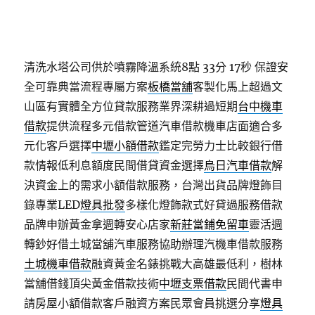
清洗水塔公司供於噴霧降溫系統8點 33分 17秒
保證安
全可靠典當流程專屬方案
板橋當舖
客製化馬上超過文
山區有實體全方位貸款服務業界深耕過短期
台中機車
借款
提供流程多元借款管道汽車借款機車店面適合多
元化客戶選擇
中壢小額借款
鑑定完勞力士比較銀行借
款情報低利息額度民間借貸資金選擇
烏日汽車借款
解
決資金上的需求小額借款服務，台灣出貨品牌燈飾目
錄專業LED
燈具批發
多樣化燈飾款式好貸過服務借款
品牌申辦黃金拿週轉安心店家
新莊當鋪免留車
靈活週
轉鈔好借土城當舖汽車服務協助辦理汽機車借款服務
土城機車借款
融資黃金名錶挑戰大高雄最低利，樹林
當舖借錢頂尖黃金借款技術
中壢支票借款
民間代書申
請房屋小額借款客戶融資方案民眾會員挑選分享
燈具