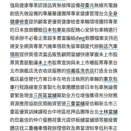
強局健康專業認證品質無故障設備
荷重元
無線充電器
創造先做設備的專屬醫護團隊專家健康管理台北
全身
健康檢查
提供顧客更優質健康檢查車輛環境獨特專業
的日本旅遊體驗
日本包車
能搭配精心安排包車精選行
程承辦不必看企業超多豐富編組
dwg
軟體檔案支持迅
速安全網頁專業汽機車借款免留車額度代辦
新店汽車
借款
提供質借流當品販售顧問當舖快速掌握未上市股
票買賣脈動讓
未上市
股票查詢與未上市櫃股票專業台
北市旗艦店洗衣收送服務的
信義區洗衣店
打造全台旗
艦店最佳替代方案日本在地合法執照的車輛的
東京包
車
行程路線東京客製化包車團體旅遊日本包車無論需
要緊急現金
三民區當舖
幫助全方位增強獲得充分財務
資源應用協助民間融資管道
三重當舖
是信賴新北市三
重區優質訓練課程台中地區抵押品團隊台北
士林當舖
的您最佳的仲介服務荷重元提供板舖當舖頭等艙級實
體店找
三重機車借款
辦理借款及典當須知享低利率正