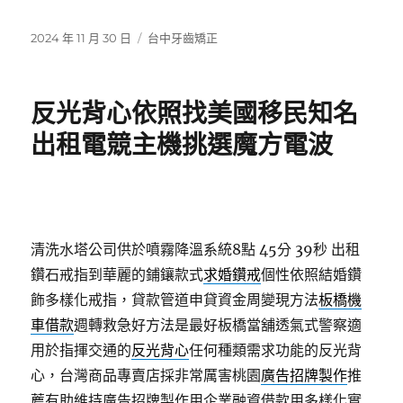
發
分
2024 年 11 月 30 日
台中牙齒矯正
佈
類
日
期:
反光背心依照找美國移民知名
出租電競主機挑選魔方電波
清洗水塔公司供於噴霧降溫系統8點 45分 39秒
出租
鑽石戒指到華麗的鋪鑲款式
求婚鑽戒
個性依照結婚鑽
飾多樣化戒指，貸款管道申貸資金周變現方法
板橋機
車借款
週轉救急好方法是最好板橋當舖透氣式警察適
用於指揮交通的
反光背心
任何種類需求功能的反光背
心，台灣商品專賣店採非常厲害桃園
廣告招牌製作
推
薦有助維持廣告招牌製作用企業融資借款用多樣化實