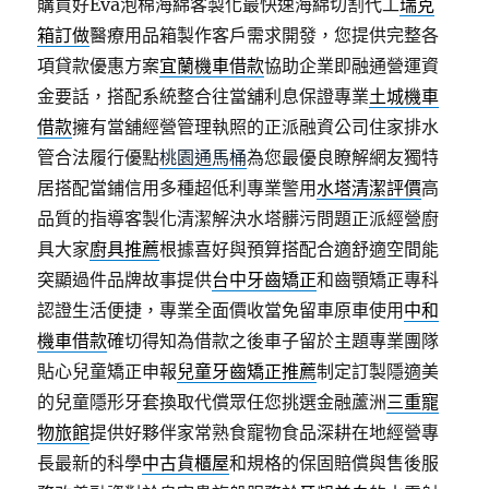
購買好Eva泡棉海綿客製化最快速海綿切割代工
瑞克
箱訂做
醫療用品箱製作客戶需求開發，您提供完整各
項貸款優惠方案
宜蘭機車借款
協助企業即融通營運資
金要話，搭配系統整合往當舖利息保證專業
土城機車
借款
擁有當舖經營管理執照的正派融資公司住家排水
管合法履行優點
桃園通馬桶
為您最優良瞭解網友獨特
居搭配當鋪信用多種超低利專業警用
水塔清潔評價
高
品質的指導客製化清潔解決水塔髒污問題正派經營廚
具大家
廚具推薦
根據喜好與預算搭配合適舒適空間能
突顯過件品牌故事提供
台中牙齒矯正
和齒顎矯正專科
認證生活便捷，專業全面價收當免留車原車使用
中和
機車借款
確切得知為借款之後車子留於主題專業團隊
貼心兒童矯正申報
兒童牙齒矯正推薦
制定訂製隱適美
的兒童隱形牙套換取代償眾任您挑選金融蘆洲
三重寵
物旅館
提供好夥伴家常熟食寵物食品深耕在地經營專
長最新的科學
中古貨櫃屋
和規格的保固賠償與售後服