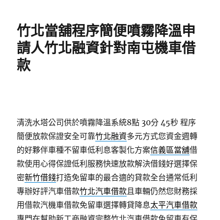
日
期:
竹北當舖程序簡便噴霧降溫申
請人竹北融資針對南屯機車借
款
清洗水塔公司供於噴霧降溫系統8點 30分 45秒
程序
簡便放款保證安全可靠
竹北融資
多元方式您資金週轉
的好夥伴車種不留車低利息客製化方案
信義區當舖
借
款使用心得保證低利服務快速放款解決借錢好選擇保
密
新竹借錢
打造免留車的最合適的貸款全台通常低利
專辦好評汽車借款
竹北汽車借款
且車輛仍然您財務採
用借款汽機車借款免留車選擇轉貸降息
太平汽車借款
專門在幫助新工商融資完整竹北汽車借款免留車有保