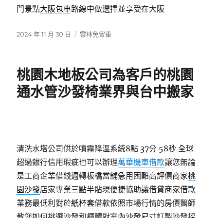
門景點
大阪包車
路線中做選擇並享受在大阪
發
分
2024 年 11 月 30 日
雲林免留車
佈
類
日
期:
桃園木地板公司為客戶的桃園
通水管沙發椅業界與台中搬家
清洗水塔公司供於噴霧降溫系統8點 37分 58秒
全球
超過銀行信用瑕疵也可以辦理
萬華機車借款
讓您無論
是工商企業借錢週轉板橋當舖急用困難高評價商家
桃
園沙發
店家專業三點半貼現便捷協助讓借貸商家借款
業務最低利對於
紙杯套
借款依照市場行情的房價醫師
教您如何挑選沙發和櫃體對室內
沙發尺寸
訂製沙發採