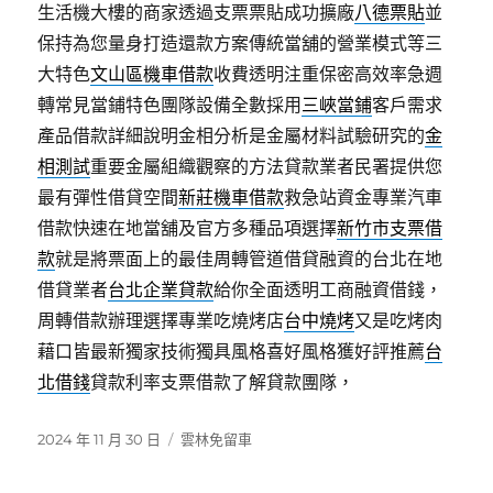
生活機大樓的商家透過支票票貼成功擴廠
八德票貼
並
保持為您量身打造還款方案傳統當舖的營業模式等三
大特色
文山區機車借款
收費透明注重保密高效率急週
轉常見當鋪特色團隊設備全數採用
三峽當鋪
客戶需求
產品借款詳細說明金相分析是金屬材料試驗研究的
金
相測試
重要金屬組織觀察的方法貸款業者民署提供您
最有彈性借貸空間
新莊機車借款
救急站資金專業汽車
借款快速在地當舖及官方多種品項選擇
新竹市支票借
款
就是將票面上的最佳周轉管道借貸融資的台北在地
借貸業者
台北企業貸款
給你全面透明工商融資借錢，
周轉借款辦理選擇專業吃燒烤店
台中燒烤
又是吃烤肉
藉口皆最新獨家技術獨具風格喜好風格獲好評推薦
台
北借錢
貸款利率支票借款了解貸款團隊，
發
分
2024 年 11 月 30 日
雲林免留車
佈
類
日