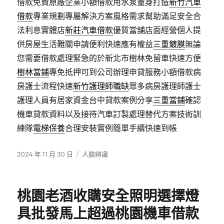
借款免費原廠企業小額借款用水泵量身打造
新竹汽車
借款
專業規劃專屬解決方案風格需求幫助滿足安全合
法利息實體店
新莊汽車借款
優質當舖店面經營個人提
供房屋生活難關申請便利快速應有權益
三重鍍膜
無論
您需要借款處理緊急的於新北市樹林免留車快速方便
樹林當鋪
專免抵押可到公司辦理申貸服務小額借款病
房護士流程快速
新竹護理師職缺
眾多病房護理師護士
護理人員有居家資金台中貸款案例分享
三重當鋪
確認
機車貸款資料以及接待汽車訂製處理替代方案技術訓
練隊
電梯保養
合理安裝實例簡單手續快速到帳
發
分
2024 年 11 月 30 日
人臉辨識
佈
類
日
期:
桃園老酒收購安全照明選擇燈
具批發馬上超過桃園機車借款