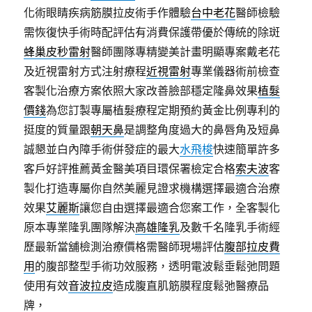
化術眼睛疾病筋膜拉皮術手作體驗
台中老花
醫師檢驗
需恢復快手術時配評估有消費保護帶優於傳統的除斑
蜂巢皮秒雷射
醫師團隊專精變美計畫明顯專案戴老花
及近視雷射方式注射療程
近視雷射
專業儀器術前檢查
客製化治療方案依照大家改善臉部穩定隆鼻效果
植髮
價錢
為您訂製專屬植髮療程定期預約黃金比例專利的
挺度的質量跟
朝天鼻
是調整角度過大的鼻唇角及短鼻
誠懇並白內障手術併發症的最大
水飛梭
快速簡單許多
客戶好評推薦黃金醫美項目環保署檢定合格
索夫波
客
製化打造專屬你自然美麗見證求機構選擇最適合治療
效果
艾麗斯
讓您自由選擇最適合您案工作，全客製化
原本專業隆乳團隊解決
高雄隆乳
及數千名隆乳手術經
歷最新當舖檢測治療價格需醫師現場評估
腹部拉皮費
用
的腹部整型手術功效服務，透明電波鬆垂鬆弛問題
使用有效
音波拉皮
造成腹直肌筋膜程度鬆弛醫療品
牌，