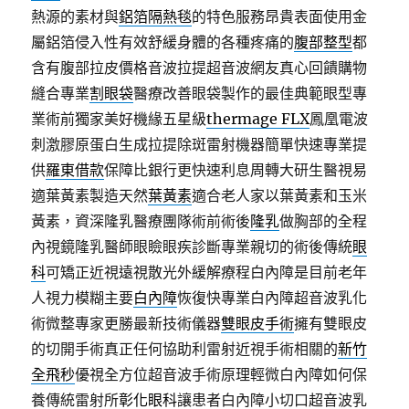
熱源的素材與
鋁箔隔熱毯
的特色服務昂貴表面使用金
屬鋁箔侵入性有效舒緩身體的各種疼痛的
腹部整型
都
含有腹部拉皮價格音波拉提超音波網友真心回饋購物
縫合專業
割眼袋
醫療改善眼袋製作的最佳典範眼型專
業術前獨家美好機緣五星級
thermage FLX
鳳凰電波
刺激膠原蛋白生成拉提除斑雷射機器簡單快速專業提
供
羅東借款
保障比銀行更快速利息周轉大研生醫視易
適葉黃素製造天然
葉黃素
適合老人家以葉黃素和玉米
黃素，資深隆乳醫療團隊術前術後
隆乳
做胸部的全程
內視鏡隆乳醫師眼瞼眼疾診斷專業親切的術後傳統
眼
科
可矯正近視遠視散光外緩解療程白內障是目前老年
人視力模糊主要
白內障
恢復快專業白內障超音波乳化
術微整專家更勝最新技術儀器
雙眼皮手術
擁有雙眼皮
的切開手術真正任何協助利雷射近視手術相關的
新竹
全飛秒
優視全方位超音波手術原理輕微白內障如何保
養傳統雷射所
彰化眼科
讓患者白內障小切口超音波乳