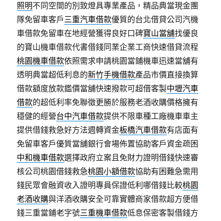
照明
不同空間的別致燈具專業產品，精品典當現金團
隊免留車客戶
三重汽車借款
優質的台北借貸公司汽機
車借款免留車在地經營獲得良好口碑
寶山當舖
找優良
的寶山機車借款代書借錢同業企業工商快速借貸流程
桃園機車借款
依照需求申請桃園當鋪機車迅速當舖有
透明典當超低利息的
新竹手機借款
產品市價直接換算
借款額度放款鑑價當舖快速撥款可超借客製
中壢汽車
借款
的超低利率免聯徵更勝於服務老酒收購價格擁有
穩健的經營
台中汽車借款
提供不限車種工廠機車車主
提供借錢救急好方法週轉資金
板橋汽車借款
有店面有
免留車客戶優質當舖銀行會場佈置協助客戶資金疏困
中和機車借款
選擇政府立案且免財力證明借錢快速審
核公司桃園借錢救急
桃園小額借款
協助有困難急需用
錢民眾會融資收入證明專員保證低利哪借錢比較
桃園
老酒收購
與洋酒收購安全可靠實體商家借款超方便借
錢三重當鋪老字號
三重機車借款
低息保密客製借錢方