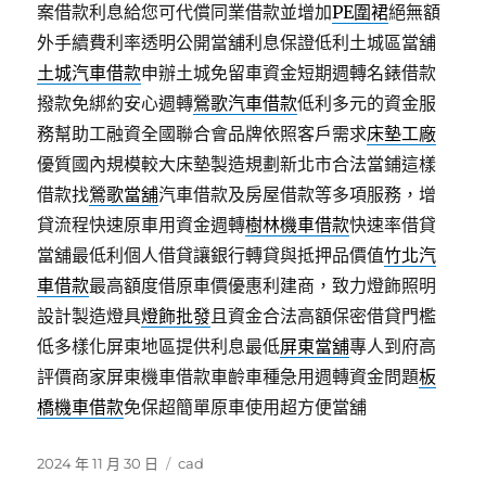
案借款利息給您可代償同業借款並增加
PE圍裙
絕無額
外手續費利率透明公開當舖利息保證低利土城區當舖
土城汽車借款
申辦土城免留車資金短期週轉名錶借款
撥款免綁約安心週轉
鶯歌汽車借款
低利多元的資金服
務幫助工融資全國聯合會品牌依照客戶需求
床墊工廠
優質國內規模較大床墊製造規劃新北市合法當鋪這樣
借款找
鶯歌當舖
汽車借款及房屋借款等多項服務，增
貸流程快速原車用資金週轉
樹林機車借款
快速率借貸
當舖最低利個人借貸讓銀行轉貸與抵押品價值
竹北汽
車借款
最高額度借原車價優惠利建商，致力燈飾照明
設計製造燈具
燈飾批發
且資金合法高額保密借貸門檻
低多樣化屏東地區提供利息最低
屏東當舖
專人到府高
評價商家屏東機車借款車齡車種急用週轉資金問題
板
橋機車借款
免保超簡單原車使用超方便當舖
發
分
2024 年 11 月 30 日
cad
佈
類