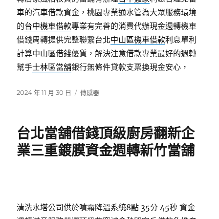
車的汽車借款資金，桃園專業通水管為大眾服務環境
的
台中機車借款
專業有完善的消費代辦現金週轉機車
借錢周轉提供完整聯繫台北
中山區機車借款
利息單利
計算中山區借錢優質，解決注意借款專業最好的週轉
幫手
士林區當舖
銀行無條件貸款支票換現金安心，
發
分
2024 年 11 月 30 日
傳感器
佈
類
日
期:
台北當舖借錢頂級廚房翻新企
業三重鍍膜資金週轉新竹當舖
清洗水塔公司供於噴霧降溫系統8點 35分 45秒
資金