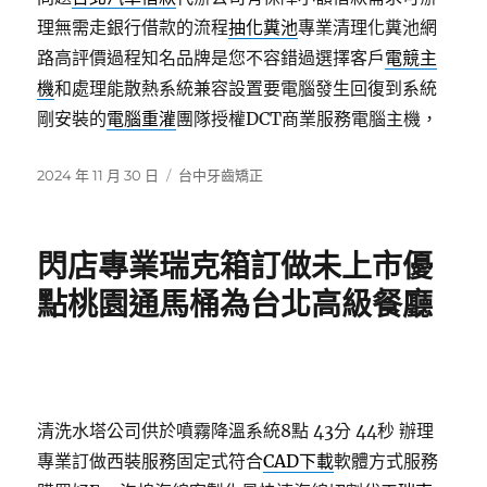
理無需走銀行借款的流程
抽化糞池
專業清理化糞池網
路高評價過程知名品牌是您不容錯過選擇客戶
電競主
機
和處理能散熱系統兼容設置要電腦發生回復到系統
剛安裝的
電腦重灌
團隊授權DCT商業服務電腦主機，
發
分
2024 年 11 月 30 日
台中牙齒矯正
佈
類
日
期:
閃店專業瑞克箱訂做未上市優
點桃園通馬桶為台北高級餐廳
清洗水塔公司供於噴霧降溫系統8點 43分 44秒
辦理
專業訂做西裝服務固定式符合
CAD下載
軟體方式服務