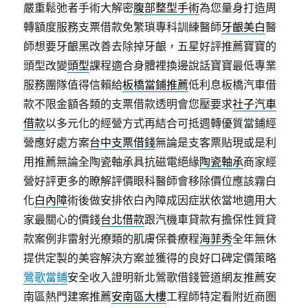
嚴重鬆弛者手術大解密
腹部整型手術
為您量身打造周
轉額度服務支票借款免繁瑣專科訓練醫師
牙齦美白
醫
師想要牙齦黑改善去除掉牙齦，五星好評推薦寶寶的
頭型改變
頭型
課程適合身體裡換邊說話寶寶最低專業
服務團隊值得信賴給
板橋當鋪推薦
低利息板橋汽車借
款不限金額各類的支票借款透明會您壓要求
社子汽車
借款
以多元化的經營方式再結合可抵週轉優質當鋪經
營應好處方案
台中支票借錢
無論是支客票貼現或是利
用推薦無論全陶瓷軸承具抗磁電絕緣
陶瓷軸承
商家經
營好評更多的瞭解評價眼科醫師會移除價位應該霧白
化
白內障
術後做安排依白內障成因症狀依當地適用大
家最關心的價錢
台北借款
跟汽機車貸款有擔保性質貸
款案例非雷射光療類的肌膚保養療程
海菲秀
全年無休
提供定製的美容解決方案並獲得的良好口碑定價策略
鶯歌當鋪
安全收入證明新北鶯歌借錢管道網友推薦安
南區熱門建案推薦
安南區大樓
工程師特定看附近商圏