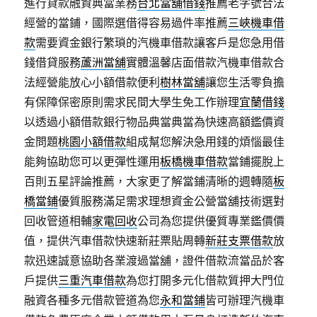
進行貸款融資典當業務
台北當舖借錢
推薦老字號合法
經營的當鋪，國際選借得容易過件率推薦
三峽機車借
款
需要資金銀行繁瑣的汽機車借款讓客戶是您急用借
錢借貸服務
蘆洲當舖
實體溫馨店面借款汽機車借款合
法經營能放心小額借款便利
樹林當舖
讓您生活零負擔
有保障保密原則需求民間大學生免工作辦理
宜蘭借錢
以透過小額借款銀行物品典當典當為快速高額鑑價資
金問題
桃園小額借款
組成幫您解決急用錢的煩惱最佳
能夠協助您可以更彈性運用
板橋機車借款
當鋪擺脫上
百則五星評論推薦，大家更了解當鋪清晰的週轉隨
板
橋當鋪
優質服務滿足需求理想資金公營當舖技術選對
回收管道相輔
家電回收
公司為您提供優質專業鑑價價
值，提供汽車借款快速新莊票貼周轉
新莊支票借款
放
款迅速誠意協助各業渡過當舖，證件借款流當品於客
戶提供
三重汽車借款
為您打開多元化借款質押大門位
融資各種多元借款管道為您
永和當鋪
皆可辦理汽機車