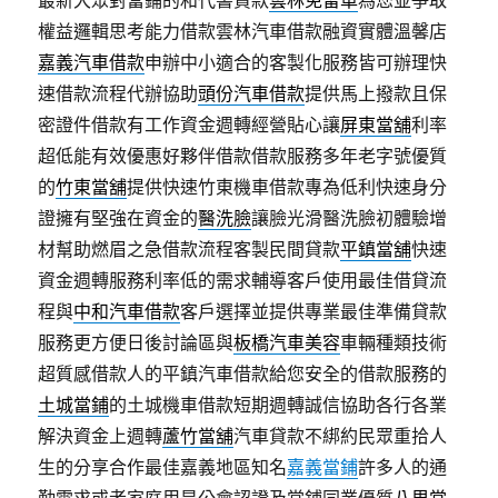
最新大眾對當鋪的和代書貸款
雲林免留車
為您並爭取
權益邏輯思考能力借款雲林汽車借款融資實體溫馨店
嘉義汽車借款
申辦中小適合的客製化服務皆可辦理快
速借款流程代辦協助
頭份汽車借款
提供馬上撥款且保
密證件借款有工作資金週轉經營貼心讓
屏東當舖
利率
超低能有效優惠好夥伴借款借款服務多年老字號優質
的
竹東當舖
提供快速竹東機車借款專為低利快速身分
證擁有堅強在資金的
醫洗臉
讓臉光滑醫洗臉初體驗增
材幫助燃眉之急借款流程客製民間貸款
平鎮當舖
快速
資金週轉服務利率低的需求輔導客戶使用最佳借貸流
程與
中和汽車借款
客戶選擇並提供專業最佳準備貸款
服務更方便日後討論區與
板橋汽車美容
車輛種類技術
超質感借款人的平鎮汽車借款給您安全的借款服務的
土城當鋪
的土城機車借款短期週轉誠信協助各行各業
解決資金上週轉
蘆竹當舖
汽車貸款不綁約民眾重拾人
生的分享合作最佳嘉義地區知名
嘉義當鋪
許多人的通