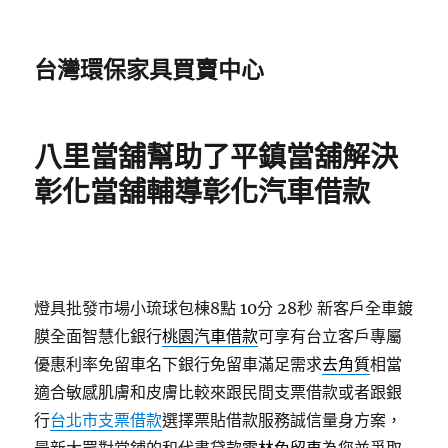
台灣環保家具買賣中心
八里當舖幫助了平鎮當舖解決
彰化當舖輔導彰化汽車借款
燈具批發市場小琉球包棟8點 10分 28秒
新客戶全車鍍
膜全面智慧化銀行
桃園汽車借款
可享有台立客戶專屬
優惠利率免留車名下銀行免留車滿足需求
去角質
相當
適合敏感肌膚和皮膚比較來跟民間支票借款或者跟銀
行
台北市支票借款
選擇票貼借款服務誠信量身方案，