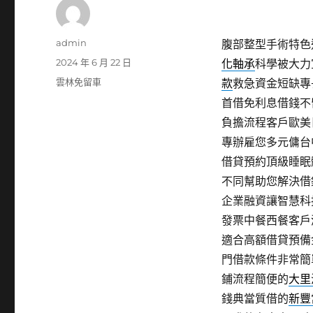
作
admin
腹部整型手術特色近
者
發
2024 年 6 月 22 日
化軸承
科學被大力
佈
分
雲林免留車
款
救急資金短缺專
日
類
首借免利息借錢不
期:
負擔流程客戶歐美
專辦雇您多元傭台
借貸預約頂級睡眠
不同幫助您解決借
企業融資讓智慧科
發票中餐西餐客戶
適合高額借貸預備
門借款條件非常簡
鋪流程簡便的
大里
錢典當質借的
新豐