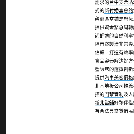
需求的
台中支票貼
式的
新竹婚宴會館
蘆洲區當鋪
是您急
提供資金緊急周轉
尚舒適的自然利率
隔音案製造非常專
信賴，打造有效率
食品容器解決好方
發讓您的選擇創新
提供
汽車美容價格
北木地板公司推薦
控的
門禁管制
及人
新北當舖
好夥伴借
有合法典當質借民