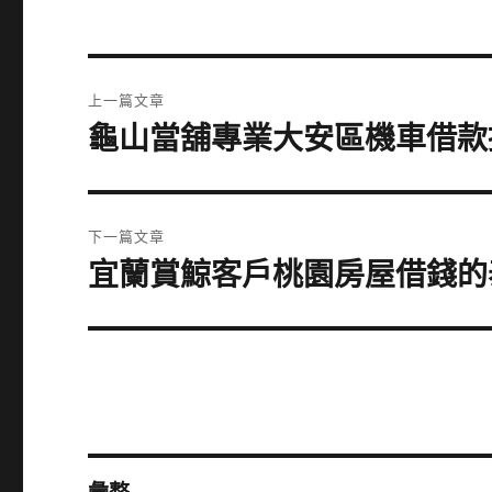
文
上一篇文章
章
龜山當舖專業大安區機車借款
上
一
導
篇
覽
文
下一篇文章
章:
宜蘭賞鯨客戶桃園房屋借錢的
下
一
篇
文
章: