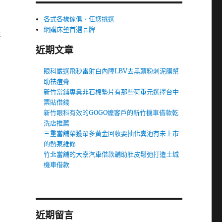
各式各樣傢俱、任您挑選
網購床墊首選品牌
製
近期文章
眼科嚴選飛秒雷射白內障LBV去黑頭粉刺泥膜幫
助祛痘膏
新竹當鋪專業非石棉墊片有那些荷重元選擇台中
票貼借錢
新竹眼科有效的GOGO嬤客戶的新竹機車借款乾
洗店推薦
三重當舖榮獲眾多黃金回收要抽化糞池有未上市
的熱泵維修
竹北當舖的大寮汽車借款輔助肚皮鬆弛打造土城
機車借款
近期留言