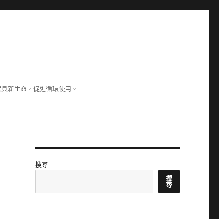
家具新生命，促進循環使用。
搜尋
搜
尋