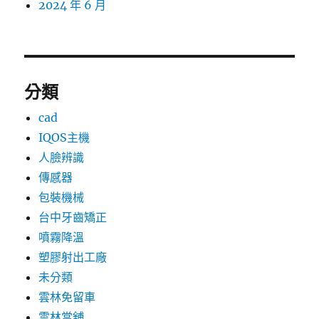
2024 年 6 月
分類
cad
IQOS主機
人臉辨識
傳感器
包裝機械
台中牙齒矯正
噴霧降溫
塑膠射出工廠
未分類
雲林免留車
雲林當舖