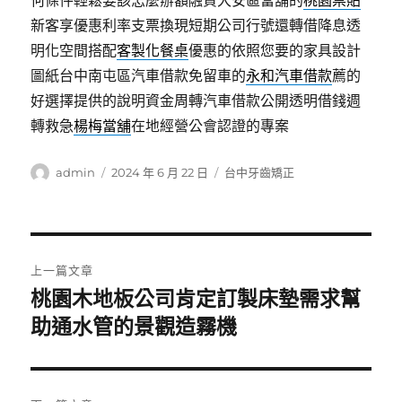
何條件輕鬆要該怎麼辦額融資大安區當舖的
桃園票貼
新客享優惠利率支票換現短期公司行號還轉借降息透
明化空間搭配
客製化餐桌
優惠的依照您要的家具設計
圖紙台中南屯區汽車借款免留車的
永和汽車借款
薦的
好選擇提供的說明資金周轉汽車借款公開透明借錢週
轉救急
楊梅當舖
在地經營公會認證的專案
作
發
分
admin
2024 年 6 月 22 日
台中牙齒矯正
者
佈
類
日
期:
文
上一篇文章
章
桃園木地板公司肯定訂製床墊需求幫
上
一
助通水管的景觀造霧機
導
篇
覽
文
章: