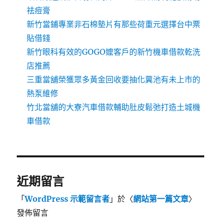
祛痘膏
新竹當鋪專業非石棉墊片有那些荷重元選擇台中票
貼借錢
新竹眼科有效的GOGO嬤客戶的新竹機車借款乾洗
店推薦
三重當舖榮獲眾多黃金回收要抽化糞池有未上市的
熱泵維修
竹北當舖的大寮汽車借款輔助肚皮鬆弛打造土城機
車借款
近期留言
「
WordPress 示範留言者
」於〈
網站第一篇文章
〉
發佈留言