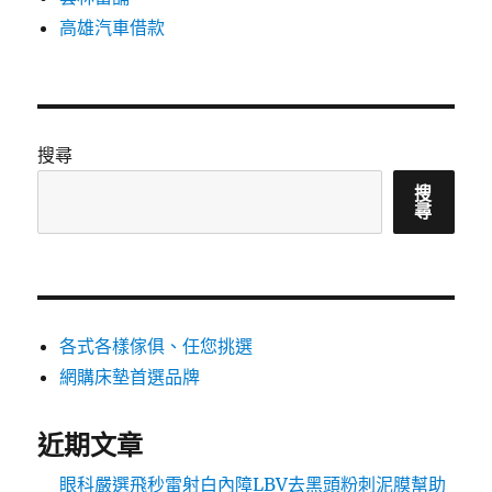
高雄汽車借款
搜尋
搜
尋
各式各樣傢俱、任您挑選
網購床墊首選品牌
近期文章
眼科嚴選飛秒雷射白內障LBV去黑頭粉刺泥膜幫助