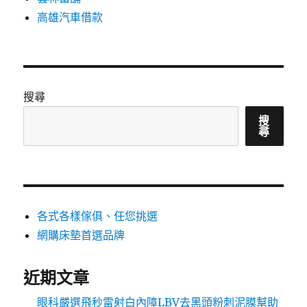
高雄汽車借款
搜尋
搜
尋
各式各樣傢俱、任您挑選
網購床墊首選品牌
近期文章
眼科嚴選飛秒雷射白內障LBV去黑頭粉刺泥膜幫助