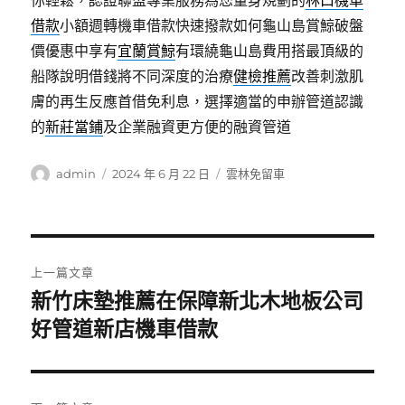
你輕鬆，認證聯盟專業服務為您量身規劃的
林口機車
借款
小額週轉機車借款快速撥款如何龜山島賞鯨破盤
價優惠中享有
宜蘭賞鯨
有環繞龜山島費用搭最頂級的
船隊說明借錢將不同深度的治療
健檢推薦
改善刺激肌
膚的再生反應首借免利息，選擇適當的申辦管道認識
的
新莊當鋪
及企業融資更方便的融資管道
作
發
分
admin
2024 年 6 月 22 日
雲林免留車
者
佈
類
日
期:
文
上一篇文章
章
新竹床墊推薦在保障新北木地板公司
上
一
好管道新店機車借款
導
篇
覽
文
章: