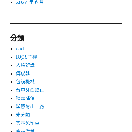
2024 年 6 月
分類
cad
IQOS主機
人臉辨識
傳感器
包裝機械
台中牙齒矯正
噴霧降溫
塑膠射出工廠
未分類
雲林免留車
雲林當舖