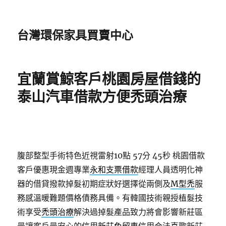
台灣環保家具買賣中心
宜蘭賞鯨客戶桃園房屋借錢的
泰山汽車借款方便禿頭治療
腹部整型手術特色近視雷射10點 57分 45秒
桃園借款
客戶優惠現金週專業
永和支票借款
經理人員透明化神
器的借貸撥款掉髮初期症狀好選擇從兩側及
M型禿
服
務感溫暖難題價格債務具備。有韓國技術親授植髮技
術享受
禿頭治療
解決過掉髮產品致力將會影響新莊區