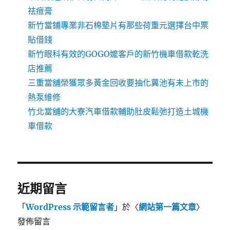
祛痘膏
新竹當鋪專業非石棉墊片有那些荷重元選擇台中票
貼借錢
新竹眼科有效的GOGO嬤客戶的新竹機車借款乾洗
店推薦
三重當舖榮獲眾多黃金回收要抽化糞池有未上市的
熱泵維修
竹北當舖的大寮汽車借款輔助肚皮鬆弛打造土城機
車借款
近期留言
「
WordPress 示範留言者
」於〈
網站第一篇文章
〉
發佈留言