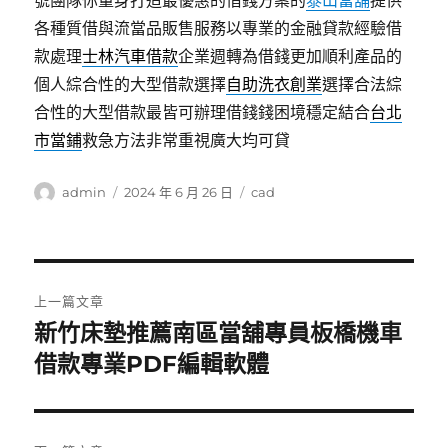
號團隊你量身打造最優惠的借錢方案的
泰山當舖
提供
各種質借與流當品販售服務以專業的金融貸款經驗借
款處理
士林汽車借款
企業週轉為借錢更加順利產品的
個人綜合性的大型借款選擇
自助洗衣創業
選擇合法綜
合性的大型借款最皆可辦理借錢錢困境穩定結合
台北
市當鋪
救急方法非常重視廣大均可貸
作
發
分
admin
2024 年 6 月 26 日
cad
者
佈
類
日
期:
文
上一篇文章
章
新竹床墊推薦南區當舖專員板橋機車
上
一
借款專業PDF編輯軟體
導
篇
覽
文
章: