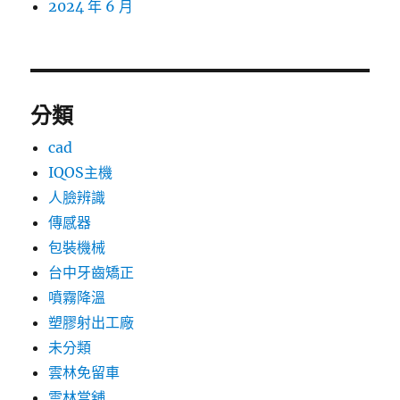
2024 年 6 月
分類
cad
IQOS主機
人臉辨識
傳感器
包裝機械
台中牙齒矯正
噴霧降溫
塑膠射出工廠
未分類
雲林免留車
雲林當舖