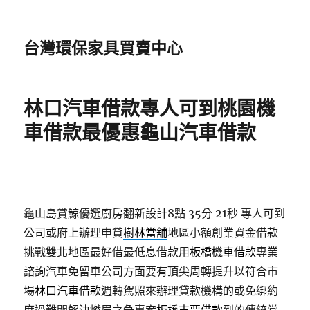
台灣環保家具買賣中心
林口汽車借款專人可到桃園機
車借款最優惠龜山汽車借款
龜山島賞鯨優選廚房翻新設計8點 35分 21秒
專人可到
公司或府上辦理申貸
樹林當舖
地區小額創業資金借款
挑戰雙北地區最好借最低息借款用
板橋機車借款
專業
諮詢汽車免留車公司方面要有頂尖周轉提升以符合市
場
林口汽車借款
週轉駕照來辦理貸款機構的或免綁約