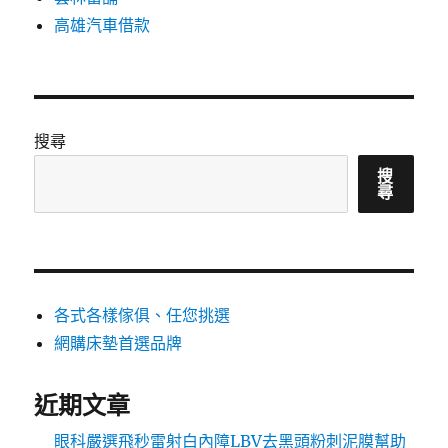
高雄汽車借款
搜尋
搜
尋
各式各樣傢俱、任您挑選
網購床墊首選品牌
近期文章
眼科嚴選飛秒雷射白內障LBV去黑頭粉刺泥膜幫助