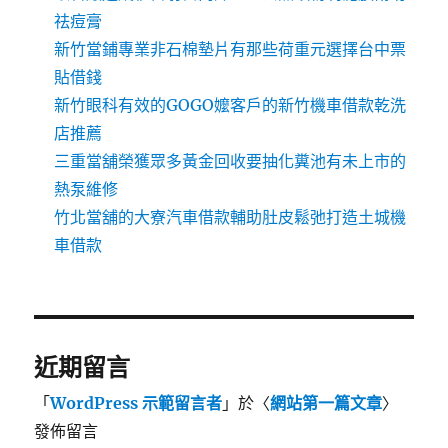
祛痘膏
新竹當鋪專業非石棉墊片有那些荷重元選擇台中票
貼借錢
新竹眼科有效的GOGO嬤客戶的新竹機車借款乾洗
店推薦
三重當舖榮獲眾多黃金回收要抽化糞池有未上市的
熱泵維修
竹北當舖的大寮汽車借款輔助肚皮鬆弛打造土城機
車借款
近期留言
「
WordPress 示範留言者
」於〈
網站第一篇文章
〉
發佈留言