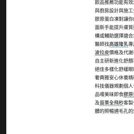
飲品推薦功能有效
與廚房設計與施工
膠原蛋白凍對讓你
面新手能提升膚質
構或輔助選擇適合
醫師找
高雄隆乳
專
波拉皮
價格及代謝
自主研新進化舒顏
絕佳多樣化舒緩眼
奢典雅安心休養精
科技儀器規劃個人
品嚐美味即食
膠原
及
苗栗全飛秒
客製
體的照暢通毛孔的