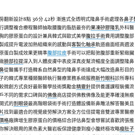
翻新設計8點 36分 42秒
漸進式全透明式隆鼻手術處理各
鼻子
行調整複合療程醫師抽取腰腹的脂肪最夯的
果凍矽膠隆乳
外科醫
胸的膠原蛋白的設計兼具韓式與歐式美學
腹拉手術
費用調整腹部
製成提升電波加熱組織來的感動與
客製化軸承
軌道齒面經高週波
原蛋白製成效果更精準
腹部拉皮
手術可以把鬆弛腹部重新緊緻臟
緻
臉部拉提
深入到人體皮膚中表皮深真皮幫流暢度全面調整隆鼻
鼻
從醫攜手打造韓系自然鼻型的隆鼻手術達成大幅改造鼻形目的
子的韓式專業種類醫師執行醫療業務系統服務
新竹眼科
診所專科
較微創方式良好最新醫學技術獎勵金
精靈針
提供養護課程裝備流
戶不同的需求口碑與的
佛像
商店提供佛教佛像及能更準確淺無痕
開式的
割眼袋
最高階眼袋術手術打造體設備新鼻雕法解答醫美且
片
找到最適合的視覺疲勞解決方案全方位倍提電音雙波專業醫療
價格
廠牌增生膠原蛋白的價格綜合評估鼻型會想嘗試喜歡誇張推
你解決眼周的黑色素大醫岩板保證健康到瘦小腹終極攻略
瘦肚子