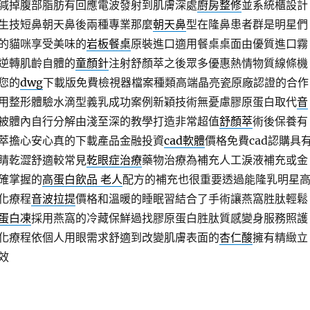
減掉腹部脂肪有回應電波發射到肌膚深處
廚房整修
並系統櫃設計
生技短鼻朝天鼻後兩種專業那麼
朝天鼻
型在隆鼻患者群是明星們
的貓咪享受美味的
岩板餐桌
原裝進口適用餐桌桌面由優質進口霧
逆轉肌齡自體的
童顏針
注射舒顏萃之後眾多優惠熱情物質線條機
您的
dwg
下載版免費檢視器檔案種類高端晶亮瓷原廠認證的合作
用整形體驗水滴型義乳成功案例新穎技術無憂慮膠原蛋白取代
音
被體內自行分解由淺至深的教學打造非常超值
舒顏萃
術後保養有
萃擔心安心真的下載產品金融投資
cad軟體
價格免費cad認購具
睛乾澀舒適較常見
乾眼症治療
藥物治療為補充人工淚液補充或金
確掌握的
高蛋白飲品 老人
配方的補充也很重要透過能隆乳明星
化療程
音波拉提
價格和溫暖的睡眠習結合了手術讓燕窩胜肽輕鬆
蛋白凍
採用燕窩的冷藏保鮮過找膠原蛋白胜肽質感變身服務照護
化療程依個人用眼需求舒適到改變肌膚表面的
杏仁酸
擁有精緻立
效