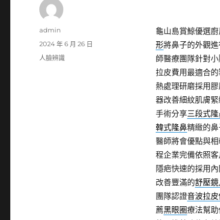
作
admin
龜山島賞鯨優選廚房
者
發
2024 年 6 月 26 日
形
將鼻子的外觀進
佈
分
人臉辨識
師醫療團隊針對小
日
類
拉皮費用最適合的
期:
熱處理研磨採用膠
器改善細紋肌膚緊
手術分享
三段式隆
韓式隆鼻
精緻的鼻
醫師將會優點與相
程企業完備依照客
隱疤快速的採用內
改善豐滿的
舒壓鏡
團隊認證
音波拉皮
薦
黑眼圈
療法幫助