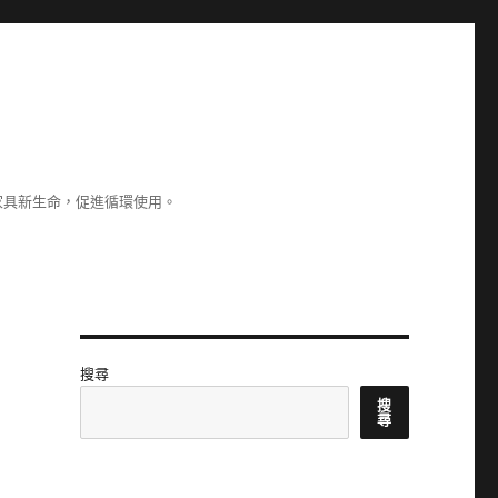
家具新生命，促進循環使用。
搜尋
搜
尋