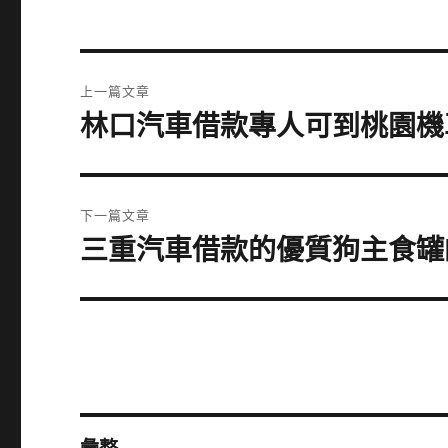
文
上一篇文章
章
林口汽車借款專人可到桃園機
上
一
導
篇
覽
文
下一篇文章
章:
三重汽車借款的優質狗主食罐
下
一
篇
文
章: