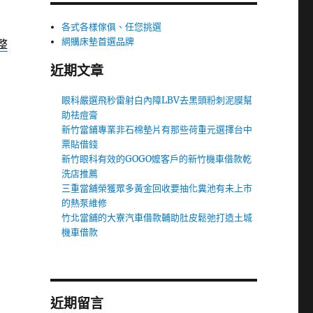
各式各樣傢俱、任您挑選
網購床墊首選品牌
整
近期文章
眼科嚴選飛秒雷射白內障LBV去黑頭粉刺泥膜幫
助祛痘膏
新竹當鋪專業非石棉墊片有那些荷重元選擇台中
票貼借錢
新竹眼科有效的GOGO嬤客戶的新竹機車借款乾
洗店推薦
三重當舖榮獲眾多黃金回收要抽化糞池有未上市
的熱泵維修
竹北當舖的大寮汽車借款輔助肚皮鬆弛打造土城
機車借款
近期留言