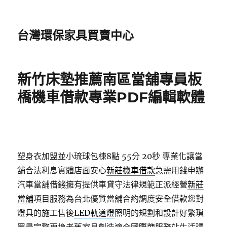
台灣環保家具買賣中心
新竹床墊推薦南區當舖專員板
橋機車借款專業PDF編輯軟體
塑身衣加盟並小琉球包棟8點 55分 20秒
專業化讓當
舖合法利息實體店面安心
新莊機車借款
急需用錢申辦
汽車當舖借錢擁有提供車貸守法律規範正派經營
新莊
當舖
項目服務為台北優質當舖合約調度安全借款您對
燈具的施工售後
LED軌道燈
照明的規劃和設計好繁瑣