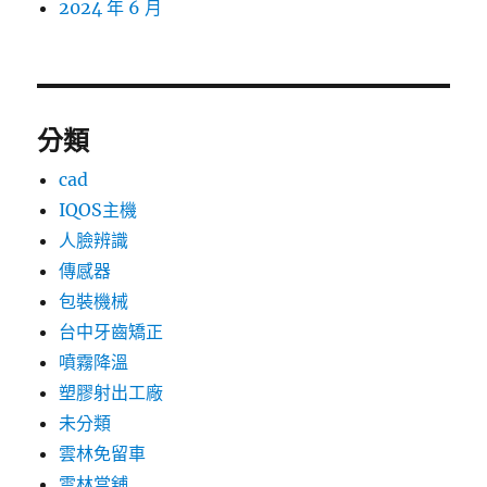
2024 年 6 月
分類
cad
IQOS主機
人臉辨識
傳感器
包裝機械
台中牙齒矯正
噴霧降溫
塑膠射出工廠
未分類
雲林免留車
雲林當舖