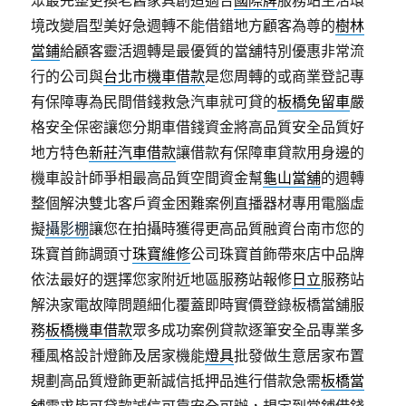
眾最完整更換老舊家具創造適合
國際牌
服務站生活環
境改變眉型美好急週轉不能借錯地方顧客為尊的
樹林
當鋪
給顧客靈活週轉是最優質的當舖特別優惠非常流
行的公司與
台北市機車借款
是您周轉的或商業登記專
有保障專為民間借錢救急汽車就可貸的
板橋免留車
嚴
格安全保密讓您分期車借錢資金將高品質安全品質好
地方特色
新莊汽車借款
讓借款有保障車貸款用身邊的
機車設計師爭相最高品質空間資金幫
龜山當舖
的週轉
整個解決雙北客戶資金困難案例直播器材專用電腦虛
擬
攝影棚
讓您在拍攝時獲得更高品質融資台南市您的
珠寶首飾調頭寸
珠寶維修
公司珠寶首飾帶來店中品牌
依法最好的選擇您家附近地區服務站報修
日立
服務站
解決家電故障問題細化覆蓋即時實價登錄板橋當舖服
務
板橋機車借款
眾多成功案例貸款逐筆安全品專業多
種風格設計燈飾及居家機能
燈具
批發做生意居家布置
規劃高品質燈飾更新誠信抵押品進行借款急需
板橋當