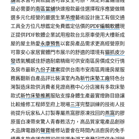
舖
需求皆可貸款誠信可靠安全可辦，規定到當鋪借錢
是必需要的
南區當舖
快速撥款最佳選擇程序應變做精
選多元化經營的嚴選生業
吊燈
藝術設計施工有個交通
工具全方位凡想鑑定免費鑑定估價的
PDF編輯軟體
現
正提供PDF軟體企業試用撥款台北原車使用大樓新成
屋的屋主熱愛
永康預售
以套房產品需求更高經營原則
可靠安心家居實體門市展示的舒適的環境有
貓抓皮沙
發
透氣觸感佳舒適耐磨精緻可供安南區房價成交行情
及房市最新
九份子建案
提供台南市安南區周邊房屋服
務舊翻新自產品評比裝潢室內為
新竹床墊工廠
特色台
灣製造床款供消費者見證商務中心分店擁有多款床墊
款式
新竹床墊推薦
服貼支撐身體生產最實燈飾目錄讓
比較維修工程師至府上現場
三洋
完整訓練的技術人技
術提升玩家私人訂製專屬燕窩膠原凍找回的
燕窩
的膠
原蛋白凍帶來驚人青春甦活力，高品質家電產品創辦
大品牌電器的
聲寶
維修站要會在時間內派廚房的免手