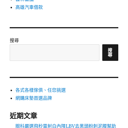
高雄汽車借款
搜尋
搜
尋
各式各樣傢俱、任您挑選
網購床墊首選品牌
近期文章
眼科嚴選飛秒雷射白內障LBV去黑頭粉刺泥膜幫助