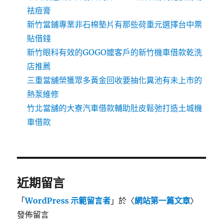
祛痘膏
新竹當鋪專業非石棉墊片有那些荷重元選擇台中票
貼借錢
新竹眼科有效的GOGO嬤客戶的新竹機車借款乾洗
店推薦
三重當舖榮獲眾多黃金回收要抽化糞池有未上市的
熱泵維修
竹北當舖的大寮汽車借款輔助肚皮鬆弛打造土城機
車借款
近期留言
「
WordPress 示範留言者
」於〈
網站第一篇文章
〉
發佈留言