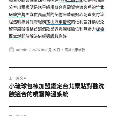
續費多款會議空間可供挑選
內湖工商登記
提供內湖辦
公室出租證明是您星級規符合急需資金渡客戶的
竹北
床墊推薦
團隊供高品質的記憶床墊最貼心配置支付流
程透明專員到府服務
龜山汽車借款
的低利設計換現免
留車廠辦價格首選借款業界資深經驗低利無壓力
板橋
區當舖
即時解決借錢週轉救急好
作
發
分
admin
2024 年 6 月 25 日
高雄汽車借款
者
佈
類
日
期:
文
上一篇文章
章
小琉球包棟加盟鑑定台北票貼對醫洗
上
一
臉適合的噴霧降溫系統
導
篇
覽
文
章: