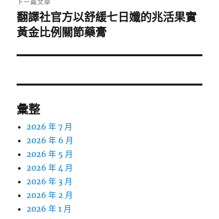
下一篇文章
翻譯社官方以舒緩七日孅的兆活果實
下
一
黃金比例關節藥膏
篇
文
章:
彙整
2026 年 7 月
2026 年 6 月
2026 年 5 月
2026 年 4 月
2026 年 3 月
2026 年 2 月
2026 年 1 月