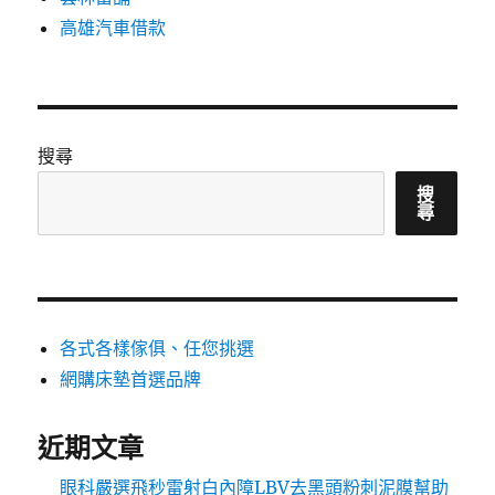
高雄汽車借款
搜尋
搜
尋
各式各樣傢俱、任您挑選
網購床墊首選品牌
近期文章
眼科嚴選飛秒雷射白內障LBV去黑頭粉刺泥膜幫助