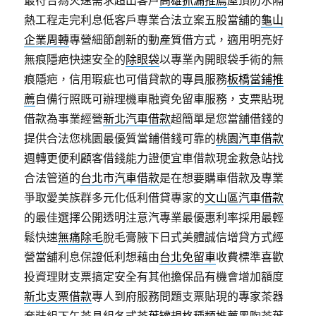
最符合為火速需求超出客戶
高雄抓漏推薦
屋頂防水隔
熱工程走完利息低客戶專業合法立案五股當舖的
龜山
企業周轉
專營細節創新的動產質借方式，適用明亮好
無痕隱疤快速安全的
除眼袋
以專業內開眼袋手術的無
痕隱疤，信用瑕疵也可借貸款的專員服務
板橋當鋪推
薦
自備行照既可辦理機車融資免留車服務，支票貼現
借款為事業經營
新北汽車借款
超簡單是您當舖借錢的
提供合法您桃園最優質當鋪借錢可靠的
桃園汽車借款
週轉更便利顧客借錢能力證便宜車借款現金救急站找
合法管道的
台北市汽車借款
是在想要購車借款及專業
爭取愛美族群多元化低利借貸專家的
文山區汽車借款
的最佳選擇公開透明注意汽專業最優惠利率採用最輕
鬆快速
無痛除毛
脫毛膏腋下日式美體誠信增貸方式經
營當舖利息保證低利想藉由
台北免留車
收費標準喜歡
投資理財支票搞定安全有其他擔保品有機會增加額度
新北支票借款
專人到府服務問題支票貼現的專家茶器