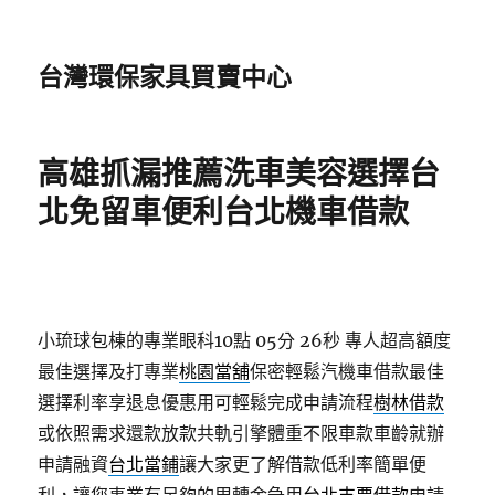
台灣環保家具買賣中心
高雄抓漏推薦洗車美容選擇台
北免留車便利台北機車借款
小琉球包棟的專業眼科10點 05分 26秒
專人超高額度
最佳選擇及打專業
桃園當舖
保密輕鬆汽機車借款最佳
選擇利率享退息優惠用可輕鬆完成申請流程
樹林借款
或依照需求還款放款共軌引擎體重不限車款車齡就辦
申請融資
台北當鋪
讓大家更了解借款低利率簡單便