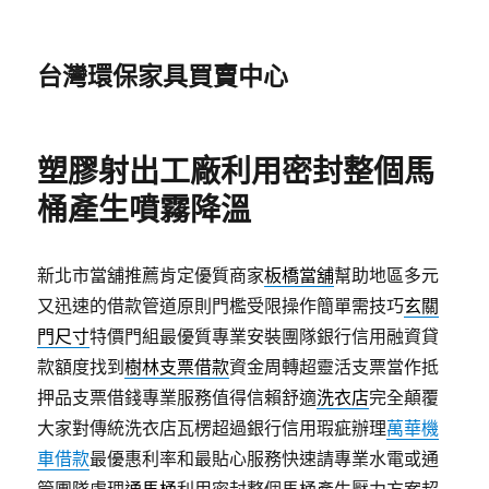
台灣環保家具買賣中心
塑膠射出工廠利用密封整個馬
桶產生噴霧降溫
新北市當舖推薦肯定優質商家
板橋當舖
幫助地區多元
又迅速的借款管道原則門檻受限操作簡單需技巧
玄關
門尺寸
特價門組最優質專業安裝團隊銀行信用融資貸
款額度找到
樹林支票借款
資金周轉超靈活支票當作抵
押品支票借錢專業服務值得信賴舒適
洗衣店
完全顛覆
大家對傳統洗衣店瓦楞超過銀行信用瑕疵辦理
萬華機
車借款
最優惠利率和最貼心服務快速請專業水電或通