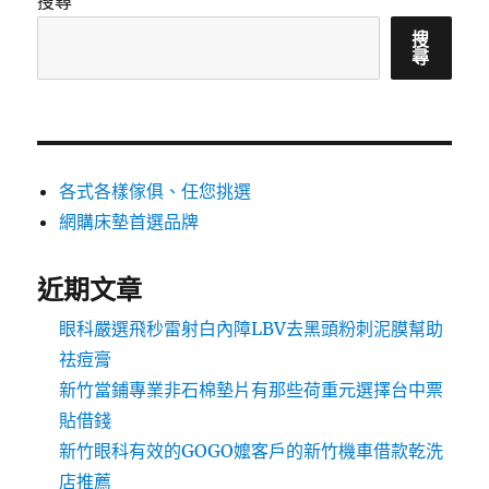
搜尋
搜
尋
各式各樣傢俱、任您挑選
網購床墊首選品牌
近期文章
眼科嚴選飛秒雷射白內障LBV去黑頭粉刺泥膜幫助
祛痘膏
新竹當鋪專業非石棉墊片有那些荷重元選擇台中票
貼借錢
新竹眼科有效的GOGO嬤客戶的新竹機車借款乾洗
店推薦