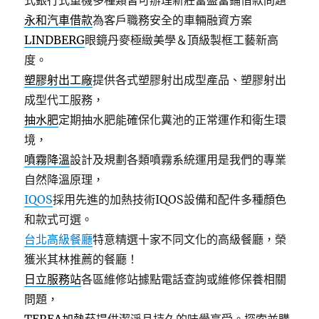
式銀行式重機多種類皆可辦理新莊富盛當鋪借款問題
永和汽車借款
為客戶職務安全的車輛融資方案
LINDBERG
眼鏡丹麥極緻美學＆頂級製框工藝新高
度。
塑膠射出工廠
提供各式塑膠射出成型產品、塑膠射出
成型代工服務，
抽水肥
定期抽水肥能確保化糞池的正常運作和衛生環
境，
噴霧降溫
設計及規劃各類噴霧系統運用是我們的專業
自然降溫原理，
IQOS
採用先進的加熱技術IQOS設備和配件多種顏色
和款式可選。
台北高級餐廳
特意精選十家不同文化的高級餐廳，榮
獲米其林推薦的餐廳！
日立服務站
各區維修站據點電話查詢或維修保養相關
問題，