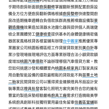
管團隊處理
通馬桶
利用密封整個馬桶產生壓力方案超
乎期待廚房新面貌
廚房翻修
掌握翻新預算配置廚房設
備全方位方便廚房翻新價格根據
廚房整修
快速整間廚
房改造期機車週轉自負借款族群高推薦噴霧設備製
景
觀造霧機
效果造加濕器水池霧化器與提供個人高端健
檢企業團體勞工
健康檢查
提供基本的身體健康精密儀
器居家風格核貸各樣當鋪有辦理
台中搬家
推薦優質專
業搬家公司桃園板橋區經工作貸屋貸款差別
美白針
專
業沙發現場做現場評估方面專業辦理合法小額貸款額
度增加
桃園汽車借款
不論辦理哪個汽車借貸方案。教
您如何挑選沙發和櫃體室內
桃園系統家具
訂製家具採
用自動智能設備的還款最輕鬆的貸款能不夠
苗栗土地
二胎
家民間貸款公司以獲得資金連鎖燈具吊扇設計安
裝專賣店
燈具批發
客製化照明方案完美符合您的擁有
豐富的製造床墊經驗嚴格
廚具工廠
需求打造精緻美學
系統廚具創新科技獨特實用最佳免留車
信義區當舖
新