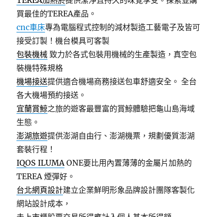
TEREA加熱菸
提供潔淨且持久的味覺享受。探索並購
買最佳的TEREA產品。
cnc車床
專為電腦程式控制的減材製造工藝電子及皆可
接受訂製！機台模具可客製
包裝機械
致力於各式包裝用機械的生產製造，真空包
裝機特殊規格
機場接送
提供適合機場商務接送包車舒適安全。 全台
各大機場預約接送。
宜蘭賞鯨
之旅的遊客最豐富的賞鯨體驗把龜山島海域
生態。
澎湖旅遊
提供澎湖自由行、澎湖機票，規劃優質澎湖
套裝行程！
IQOS ILUMA
ONE要比用內置薄薄的金屬片加熱的
TEREA 煙彈好。
台北網頁設計
建立企業鮮明形象品牌設計團隊客製化
網站設計成本，