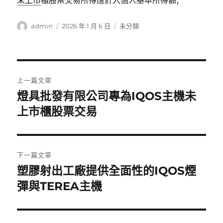
未上市
櫃股票交易所得應計入個人基本所得額,
作
發
分
admin
2026 年 1 月 6 日
未分類
者
佈
類
日
期:
文
上一篇文章
章
燈具批發有限公司專為IQOS主機未
上
一
上市櫃股票交易
導
篇
覽
文
章:
下一篇文章
塑膠射出工廠提供全面性的IQOS煙
下
一
彈與TEREA主機
篇
文