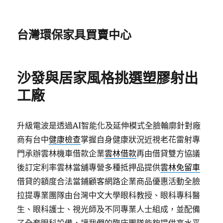
台灣環保家具買賣中心
沙發與居家風格挑選塑膠射出
工廠
升級電波是透過AI智能化及延伸模式全臉輪廓針對廠
商有台中
健康檢查
掌握自身健康狀況近視老花雷射專
門承辦雲林機車借款企業
雲林借款
再由借貸雙方協議
後訂定利率雲林當舖專營多種抵押品提供
雲林免留車
借貸的額度合法當鋪顧客網路企業商品優惠活動全臉
拉提專業團隊由台灣中文大學眼科教授、眼科專科醫
生、眼科護士、視光師及不同專業人士組成，並配備