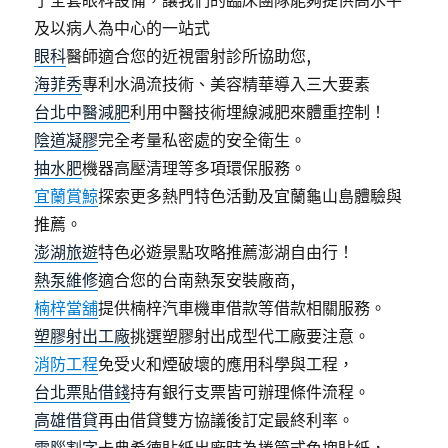
了全套眼科設備，讓我們的臨床團隊能夠提供高水平
及以病人為中心的一站式
眼科
醫師適合您的近視雷射診所協助您,
海菲秀
專利水渦流技術、美容精華導入三大要素
台北中醫減肥
利用中醫技術埋線減肥來體重控制！
陰道凝膠
完全考量私密處的安全衛生。
抽水肥
機器高壓清理等多項環保服務。
宜蘭賞鯨
探索更多熱門特色活動及宜蘭龜山島體驗與
推薦。
澎湖旅遊
特色必遊景點攻略推薦澎湖自由行！
熱泵維修
適合您的台南熱泵安裝廠商,
楠梓當舖
提供楠梓汽車機車借款等借款相關服務。
塑膠射出工廠
挑選塑膠射出成型代工廠要注意。
消防工程
免受火和煙破壞的應用科學與工程，
台北票貼借錢
持有銀行支票皆可辦理條件流程。
高雄借貸
再由借貸雙方協議後訂定最終利率。