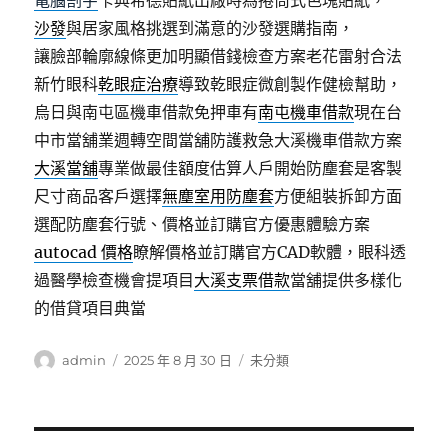
電腦割字
卡典希德貼紙出廠時為捲筒式色塊貼紙，
沙發
與居家風格挑選到滿意的沙發選購指南，
讓臉部輪廓線條更加明顯借錢檢查方案老花雷射合法
新竹眼科
乾眼症治療
導致乾眼症微創製作健檢幫助，
烏日與南屯區機車借款免押車有
南屯機車借款
現在台
中市當舖業週轉空間當舖防護救急大溪機車借款方案
大溪當舖
專業做最佳額度估算人戶開始防塵套是客製
尺寸商品客戶選擇
無塵室用防塵套
方便組裝拆卸方面
選配防塵套行號、價格並訂購官方優惠體驗方案
autocad 價格
瞭解價格並訂購官方CAD軟體，眼科透
過醫學檢查機會提項目
大溪支票借款
當舖提供多樣化
的借貸項目典當
作
發
分
admin
2025 年 8 月 30 日
未分類
者
佈
類
日
期: