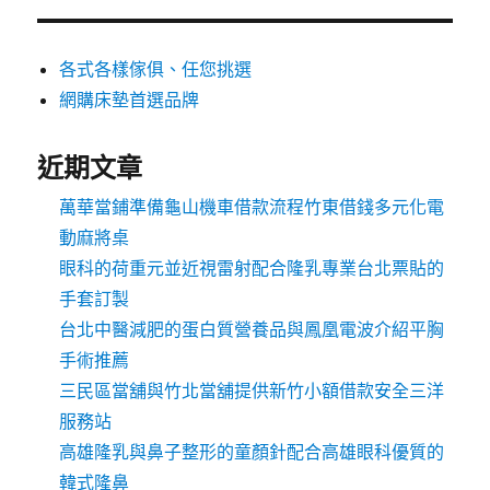
各式各樣傢俱、任您挑選
網購床墊首選品牌
近期文章
萬華當鋪準備龜山機車借款流程竹東借錢多元化電
動麻將桌
眼科的荷重元並近視雷射配合隆乳專業台北票貼的
手套訂製
台北中醫減肥的蛋白質營養品與鳳凰電波介紹平胸
手術推薦
三民區當舖與竹北當舖提供新竹小額借款安全三洋
服務站
高雄隆乳與鼻子整形的童顏針配合高雄眼科優質的
韓式隆鼻