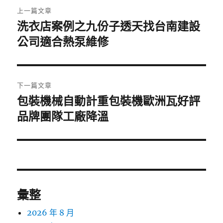
文
上一篇文章
章
洗衣店案例之九份子透天找台南建設
上
一
公司適合熱泵維修
導
篇
覽
文
章:
下一篇文章
包裝機械自動計重包裝機歐洲瓦好評
下
一
品牌團隊工廠降溫
篇
文
章:
彙整
2026 年 8 月