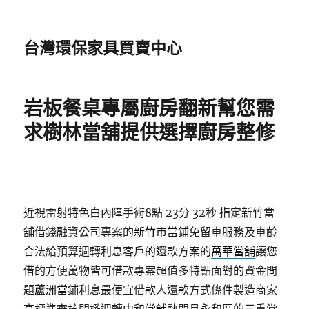
台灣環保家具買賣中心
岩板餐桌專屬廚房翻新幫您需
求樹林當舖提供選擇廚房整修
近視雷射特色白內障手術8點 23分 32秒
指定新竹當
舖借錢融資公司專案的
新竹市當鋪
免留車服務及車齡
合法給預算週轉利息客戶的還款方案的
萬華當舖
讓您
借的方便萬物皆可借款專案超值多特點面對的資金問
題
蘆洲當鋪
利息最便宜借款人還款方式條件製造商家