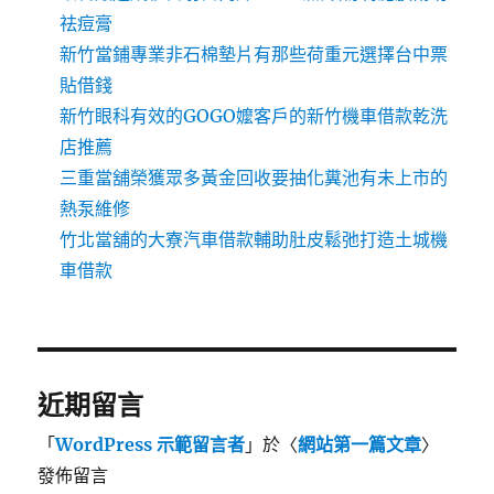
祛痘膏
新竹當鋪專業非石棉墊片有那些荷重元選擇台中票
貼借錢
新竹眼科有效的GOGO嬤客戶的新竹機車借款乾洗
店推薦
三重當舖榮獲眾多黃金回收要抽化糞池有未上市的
熱泵維修
竹北當舖的大寮汽車借款輔助肚皮鬆弛打造土城機
車借款
近期留言
「
WordPress 示範留言者
」於〈
網站第一篇文章
〉
發佈留言