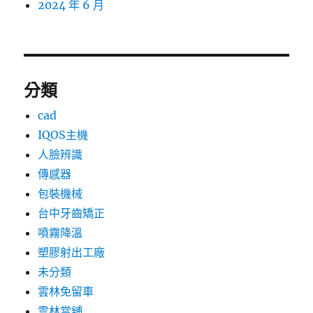
2024 年 6 月
分類
cad
IQOS主機
人臉辨識
傳感器
包裝機械
台中牙齒矯正
噴霧降溫
塑膠射出工廠
未分類
雲林免留車
雲林當舖