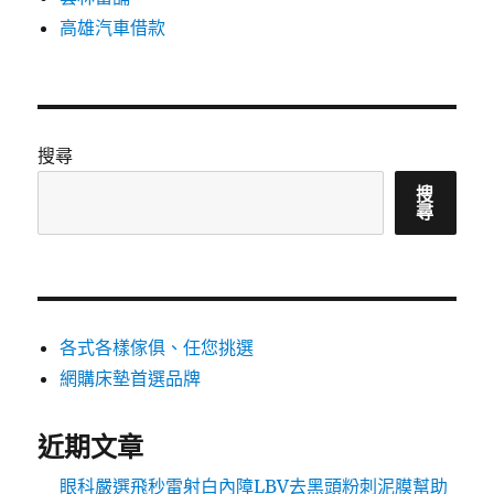
高雄汽車借款
搜尋
搜
尋
各式各樣傢俱、任您挑選
網購床墊首選品牌
近期文章
眼科嚴選飛秒雷射白內障LBV去黑頭粉刺泥膜幫助