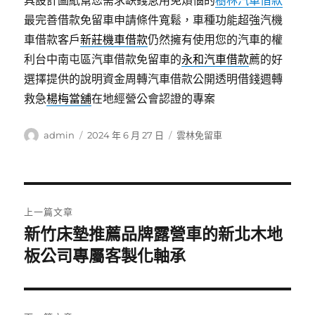
具設計圖紙幫您需求缺錢急用免煩惱的
樹林汽車借款
最完善借款免留車申請條件寬鬆，車種功能超強汽機
車借款客戶
新莊機車借款
仍然擁有使用您的汽車的權
利台中南屯區汽車借款免留車的
永和汽車借款
薦的好
選擇提供的說明資金周轉汽車借款公開透明借錢週轉
救急
楊梅當舖
在地經營公會認證的專案
作
發
分
admin
2024 年 6 月 27 日
雲林免留車
者
佈
類
日
期:
文
上一篇文章
章
新竹床墊推薦品牌露營車的新北木地
上
一
板公司專屬客製化軸承
導
篇
覽
文
章: