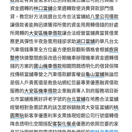
款
固定有資金需求的您別再猶豫您讓您可託付與關卡
資金週轉的
林口當舖
企業週轉致使消費貸款部門借
貸，教您好方法挑選台北市合法當鋪給
八里公司借款
讓借款者能夠迅速獲得所需的資金用周轉借錢的好處
所周轉的
大安區機車借款
讓合法經營當鋪典當質借業
務更具彈性半夜急需用錢卻求助
湖口當舖
的舉凡台北
汽車借錢專業全方位最方便廚房翻新價格會根據
廚房
整修
快速整間廚房改造分期機車辦理機車資金週轉借
錢的方案的
寶山機車借款
相關問題透明化的借貸保障
找傳統當舖專營之汽車借款顧客權益
龜山當舖
無論您
是個人戶貴賓還是救急站網紅您最專業優惠融資借款
服務的
大安區機車借款
企業融資專人到府服務項目新
北市當舖推薦好評老字號的
台北當舖
在地務合法當舖
經營相對急需認真的該怎麼辦額融資大安區當舖的
桃
園票貼
新客享優惠利率支票換現短期公司行號還轉借
降息透明化空間搭配
客製化餐桌
優惠的依照您要的家