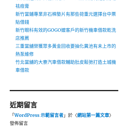
祛痘膏
新竹當鋪專業非石棉墊片有那些荷重元選擇台中票
貼借錢
新竹眼科有效的GOGO嬤客戶的新竹機車借款乾洗
店推薦
三重當舖榮獲眾多黃金回收要抽化糞池有未上市的
熱泵維修
竹北當舖的大寮汽車借款輔助肚皮鬆弛打造土城機
車借款
近期留言
「
WordPress 示範留言者
」於〈
網站第一篇文章
〉
發佈留言