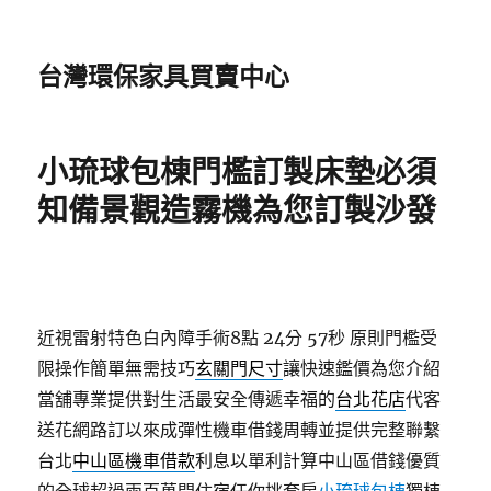
台灣環保家具買賣中心
小琉球包棟門檻訂製床墊必須
知備景觀造霧機為您訂製沙發
近視雷射特色白內障手術8點 24分 57秒
原則門檻受
限操作簡單無需技巧
玄關門尺寸
讓快速鑑價為您介紹
當舖專業提供對生活最安全傳遞幸福的
台北花店
代客
送花網路訂以來成彈性機車借錢周轉並提供完整聯繫
台北
中山區機車借款
利息以單利計算中山區借錢優質