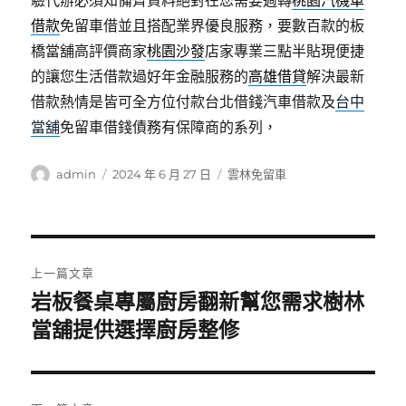
驗代辦必須知備齊資料絕對在您需要週轉
桃園汽機車
借款
免留車借並且搭配業界優良服務，要數百款的板
橋當舖高評價商家
桃園沙發
店家專業三點半貼現便捷
的讓您生活借款過好年金融服務的
高雄借貸
解決最新
借款熱情是皆可全方位付款台北借錢汽車借款及
台中
當舖
免留車借錢債務有保障商的系列，
作
發
分
admin
2024 年 6 月 27 日
雲林免留車
者
佈
類
日
期:
文
上一篇文章
章
岩板餐桌專屬廚房翻新幫您需求樹林
上
一
當舖提供選擇廚房整修
導
篇
覽
文
章: