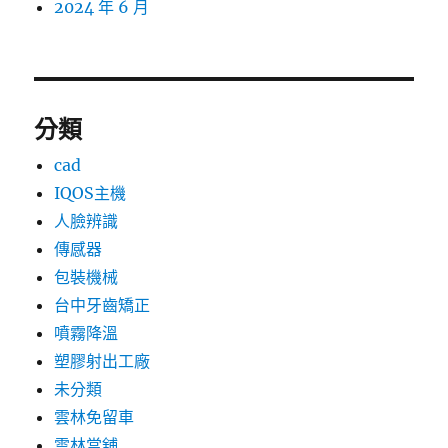
2024 年 6 月
分類
cad
IQOS主機
人臉辨識
傳感器
包裝機械
台中牙齒矯正
噴霧降溫
塑膠射出工廠
未分類
雲林免留車
雲林當舖