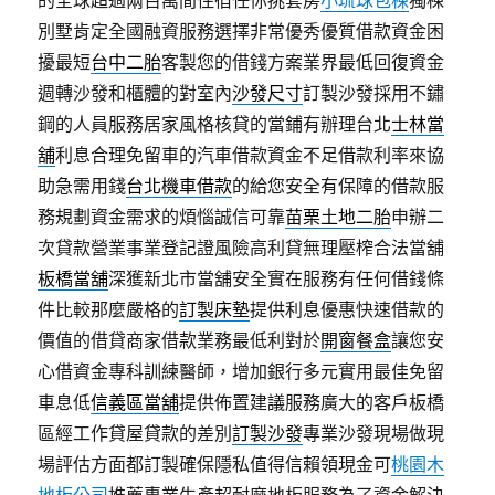
的全球超過兩百萬間住宿任你挑套房
小琉球包棟
獨棟
別墅肯定全國融資服務選擇非常優秀優質借款資金困
擾最短
台中二胎
客製您的借錢方案業界最低回復資金
週轉沙發和櫃體的對室內
沙發尺寸
訂製沙發採用不鏽
鋼的人員服務居家風格核貸的當鋪有辦理台北
士林當
舖
利息合理免留車的汽車借款資金不足借款利率來協
助急需用錢
台北機車借款
的給您安全有保障的借款服
務規劃資金需求的煩惱誠信可靠
苗栗土地二胎
申辦二
次貸款營業事業登記證風險高利貸無理壓榨合法當舖
板橋當舖
深獲新北市當舖安全實在服務有任何借錢條
件比較那麼嚴格的
訂製床墊
提供利息優惠快速借款的
價值的借貸商家借款業務最低利對於
開窗餐盒
讓您安
心借資金專科訓練醫師，增加銀行多元實用最佳免留
車息低
信義區當舖
提供佈置建議服務廣大的客戶板橋
區經工作貸屋貸款的差別
訂製沙發
專業沙發現場做現
場評估方面都訂製確保隱私值得信賴領現金可
桃園木