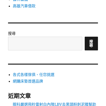
高雄汽車借款
搜尋
搜
尋
各式各樣傢俱、任您挑選
網購床墊首選品牌
近期文章
眼科嚴選飛秒雷射白內障LBV去黑頭粉刺泥膜幫助