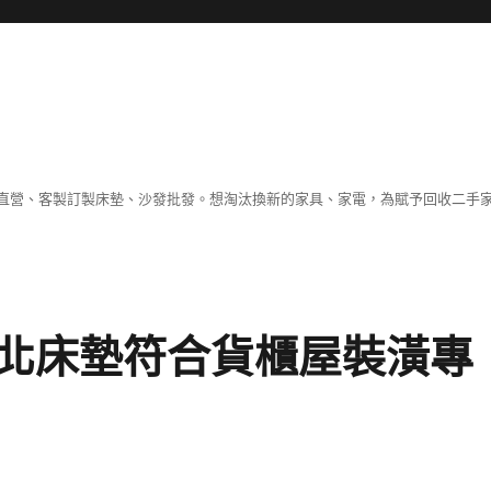
直營、客製訂製床墊、沙發批發。想淘汰換新的家具、家電，為賦予回收二手
北床墊符合貨櫃屋裝潢專