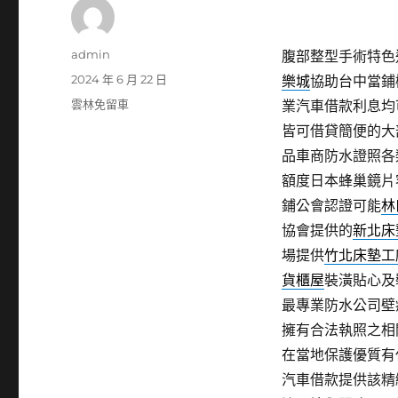
作
admin
腹部整型手術特色近視
者
發
2024 年 6 月 22 日
樂城
協助台中當鋪
佈
分
雲林免留車
業汽車借款利息均
日
類
皆可借貸簡便的大
期:
品車商防水證照各
額度日本蜂巢鏡片
鋪公會認證可能
林
協會提供的
新北床
場提供
竹北床墊工
貨櫃屋
裝潢貼心及
最專業防水公司壁
擁有合法執照之相
在當地保護優質有
汽車借款提供該精