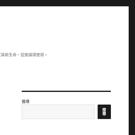
家具新生命，促進循環使用。
搜尋
搜
尋