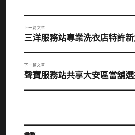
文
上一篇文章
章
三洋服務站專業洗衣店特許新
上
一
導
篇
覽
文
下一篇文章
章:
聲寶服務站共享大安區當舖選
下
一
篇
文
章: