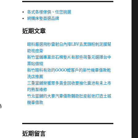
各式各樣傢俱、任您挑選
網購床墊首選品牌
近期文章
眼科嚴選飛秒雷射白內障LBV去黑頭粉刺泥膜幫
助祛痘膏
新竹當鋪專業非石棉墊片有那些荷重元選擇台中
票貼借錢
新竹眼科有效的GOGO嬤客戶的新竹機車借款乾
洗店推薦
三重當舖榮獲眾多黃金回收要抽化糞池有未上市
的熱泵維修
竹北當舖的大寮汽車借款輔助肚皮鬆弛打造土城
機車借款
為
近期留言