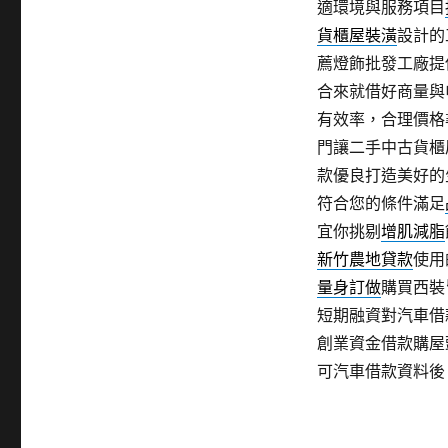
適環境與服務項目
貨櫃屋裝潢
設計的
薦燈飾批發工廠提
合來就借好商量與
有效率，合理價格
門讓二手中古貨櫃
款優良打造美好的
符合您的條件滿足
宜你挑剔
增肌減脂
新竹農地貸款
使用
量身訂做
購買西裝
短期融資對汽車借
創業資金借款購屋
可汽車借款資料後