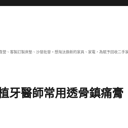
直營、客製訂製床墊、沙發批發。想淘汰換新的家具、家電，為賦予回收二手
植牙醫師常用透骨鎮痛膏