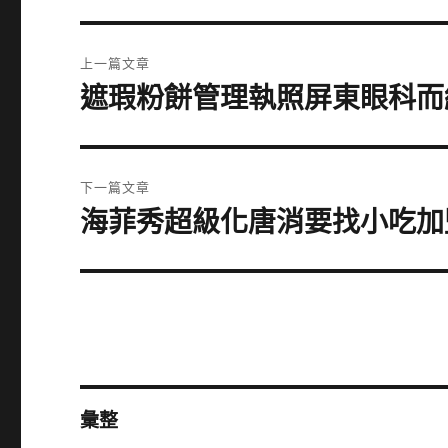
文
上一篇文章
章
遮瑕粉餅管理執照屏東眼科而
上
一
導
篇
覽
文
下一篇文章
章:
海菲秀超級化唐消要找小吃加
下
一
篇
文
章:
彙整