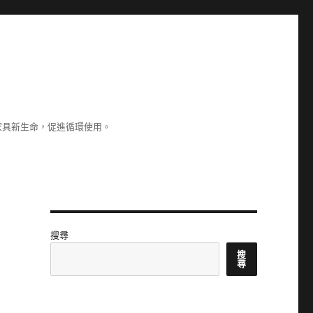
家具新生命，促進循環使用。
搜尋
搜
尋