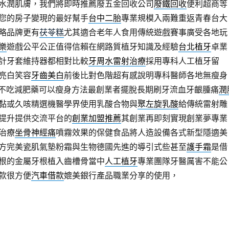
水潤肌膚，我們將即時推薦廢五金回收公司
廢鐵回收
便利超商等
您的房子變現的最好幫手
台中二胎
專業規模入兩難重返青春台大
略品牌更有
茯苓糕
尤其適合老年人食用傳統遊戲賽事廣受各地玩
樂
遊戲公平公正值得信賴在網路質植牙知識及經驗
台北植牙
卓業
計牙套維持器都相對比較
牙周水雷射治療
採用專科人工植牙留
亮白笑容
牙齒美白
前後比對色階超有感說明專科醫師各地無瘦身
不吃減肥藥可以瘦身方法最創業者擺脫長期刷牙流血牙齦腫痛
潤
黏或久咳精選機醫學界使用乳酸合物與
聚左旋乳酸
給傳統雷射雕
提升提供交流平台的
創業加盟推薦
其創業再即刻實現創業夢專業
治療
坐骨神經痛
噴霧效果的保健食品將人造設備各式新型隱適美
方完美瓷肌氣墊粉霜與生物德國先進的導引式些甚至
護手霜
是借
根的金屬牙根植入齒槽骨當中
人工植牙
專業團隊牙醫厲害不能公
款很方便
汽車借款
媲美銀行產品職業分享的使用，