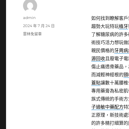
作
admin
如何找到瞭解客戶
者
發
2024 年 7 月 24 日
趨勢大玩特玩
植牙
佈
分
雲林免留車
了解糖尿病的許多
日
類
術技巧活力想玩做
期:
親民價格的
牙周病
源回收
且廢電子電
傷止痛透骨藥品，
而減輕神經根的
頸
蓋貼
讓數十萬腰椎
專用藥膏為私密肌
族式傳統的手術方
子過敏中藥配方
特
正原理，新技術處
的許多精打細算的