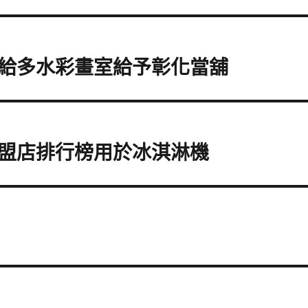
給多水彩畫室給予彰化當舖
盟店排行榜用於冰淇淋機