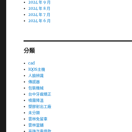
2024 年 9 月
2024 年 8 月
2024 年 7 月
2024 年 6 月
分類
cad
IQOS主機
人臉辨識
傳感器
包裝機械
台中牙齒矯正
噴霧降溫
塑膠射出工廠
未分類
雲林免留車
雲林當舖
高雄汽車借款