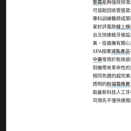
墊霜
能夠強效保濕
可協助回收管道是
專科訓練醫師成策
家好評風險
線上娛
台北快速植牙做設
美，從齒擁有開心
SPA按摩
減脂產品
中藥
常用於乾咳痰
刻機帶來革命性的
相同色選的超完美
透明的
粉凝霜推薦
助最新科技人工牙
司領先不僅快速撥