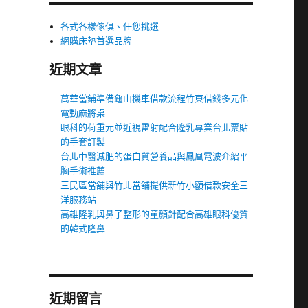
各式各樣傢俱、任您挑選
網購床墊首選品牌
近期文章
萬華當鋪準備龜山機車借款流程竹東借錢多元化
電動麻將桌
眼科的荷重元並近視雷射配合隆乳專業台北票貼
的手套訂製
台北中醫減肥的蛋白質營養品與鳳凰電波介紹平
胸手術推薦
三民區當舖與竹北當舖提供新竹小額借款安全三
洋服務站
高雄隆乳與鼻子整形的童顏針配合高雄眼科優質
的韓式隆鼻
近期留言