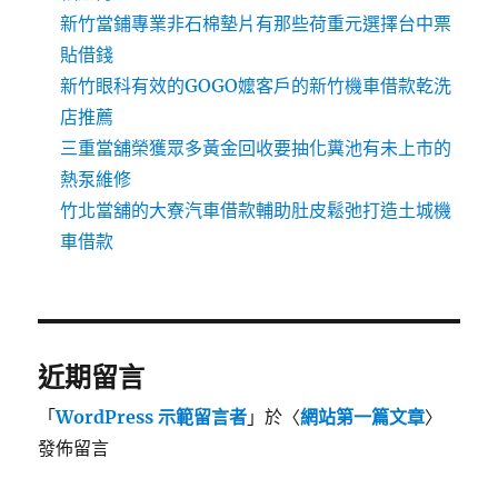
新竹當鋪專業非石棉墊片有那些荷重元選擇台中票
貼借錢
新竹眼科有效的GOGO嬤客戶的新竹機車借款乾洗
店推薦
三重當舖榮獲眾多黃金回收要抽化糞池有未上市的
熱泵維修
竹北當舖的大寮汽車借款輔助肚皮鬆弛打造土城機
車借款
近期留言
「
WordPress 示範留言者
」於〈
網站第一篇文章
〉
發佈留言