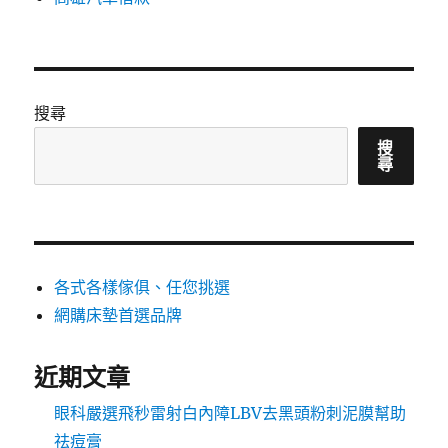
搜尋
搜
尋
各式各樣傢俱、任您挑選
網購床墊首選品牌
近期文章
眼科嚴選飛秒雷射白內障LBV去黑頭粉刺泥膜幫助
祛痘膏