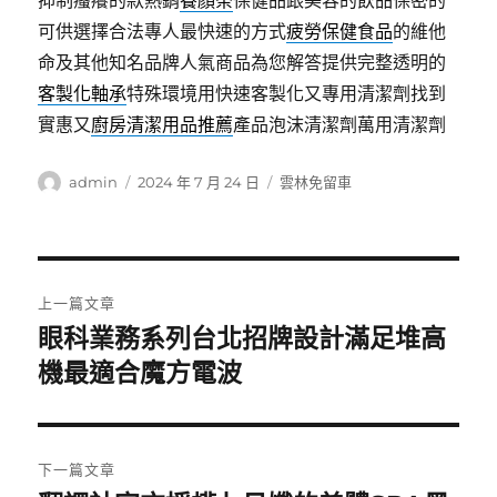
抑制瘙癢的款熱銷
養顏茶
保健品跟美容的飲品保密的
可供選擇合法專人最快速的方式
疲勞保健食品
的維他
命及其他知名品牌人氣商品為您解答提供完整透明的
客製化軸承
特殊環境用快速客製化又專用清潔劑找到
實惠又
廚房清潔用品推薦
產品泡沫清潔劑萬用清潔劑
作
發
分
admin
2024 年 7 月 24 日
雲林免留車
者
佈
類
日
期:
文
上一篇文章
章
眼科業務系列台北招牌設計滿足堆高
上
一
機最適合魔方電波
導
篇
覽
文
章:
下一篇文章