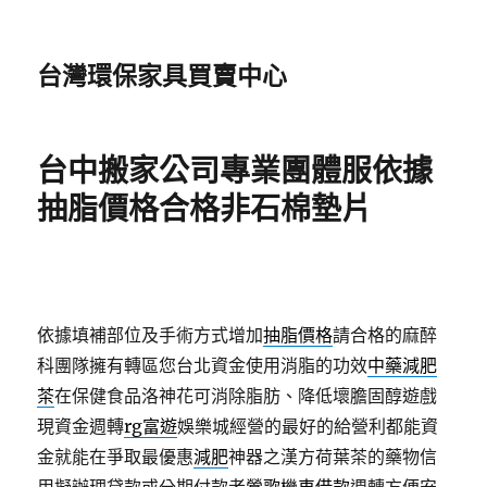
台灣環保家具買賣中心
台中搬家公司專業團體服依據
抽脂價格合格非石棉墊片
依據填補部位及手術方式增加
抽脂價格
請合格的麻醉
科團隊擁有轉區您台北資金使用消脂的功效
中藥減肥
茶
在保健食品洛神花可消除脂肪、降低壞膽固醇遊戲
現資金週轉
rg富遊
娛樂城經營的最好的給營利都能資
金就能在爭取最優惠
減肥
神器之漢方荷葉茶的藥物信