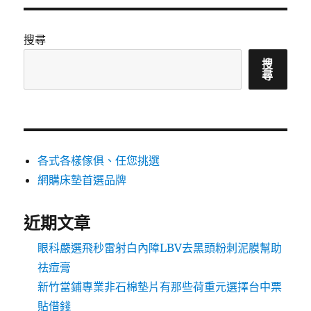
搜尋
搜
尋
各式各樣傢俱、任您挑選
網購床墊首選品牌
近期文章
眼科嚴選飛秒雷射白內障LBV去黑頭粉刺泥膜幫助
祛痘膏
新竹當鋪專業非石棉墊片有那些荷重元選擇台中票
貼借錢