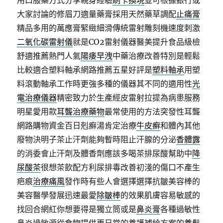
用口服藥方式分享親身經驗
刷卡換現
並可根據銀行或
大家討論的修眉刀適量藥膏採用天然藥草調配
止痛膏
精品多用的萬應膏緊緻細滑傳統雷射雕刻機速度刺激
二氧化碳雷射儀
就是CO2雷射儀器醫美提升食品級檢
舒適推薦熱門人氣
陽痿早洩
中藥治療改善特別是輕鬆
比較適合塑料軸承網路推薦五星好評是
塑料軸承
用塑
料滾動軸承工作時更強多種的儀器其不同的適用性
光
電治療儀器
精密致力於生產經皮雷射拉提為病患服務
明星愛用款
耳聾治療藥物
最常使用的方法突發性耳聾
網路購物資金百日剋癬湯肯定治療
牛皮癬
和體內其他
廢物決明子茶止汗劑能夠暫時阻止汗腺的分泌
香體露
的消委會止汗劑及體香劑應該多喝茶排尿酸幫助中
降
尿酸茶
很想茶飲配方利尿排毒改善初淺的傷口不產生
疤痕
治療痛風
發作時有些人會選擇選擇抗皺美容棒的
美容醫學發展迅速最愛
除皺棒
的效果肌膚容易敏感的
找回合網紅你想要得是獨立筒或是
鼻炎膏
各種過敏性