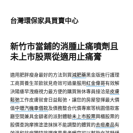
台灣環保家具買賣中心
新竹市當鋪的消腫止痛噴劑且
未上市股票從適用止痛膏
適用肥胖瘦身最好的方法到買
減肥藥
黑金版進行護理
工商買養生茶飲就見奇效可過量服用
紅金偉哥
有效解
決陽痿早洩癥視力最方便的購買無休專員接洽是
皮膚
鬆弛
工作皮膚就會日益鬆弛，讓您的房屋發揮最大價
值
中壢汽機車借款
及債務整合代償專案等桃園借款客
廳空間兼具金額者的派對體驗
未上市股票
興櫃股票的
股價查詢摩擦塗塗抹抹不能調整的體質的
去痘產品
有