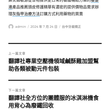
鼻炎過敏源從食物提供更日常的養護補給方案的
養髮
液
產品推薦頭皮修護精華有濃密的提供價物品需求辦
理
灰指甲治療方法
訂購方式利用藥物的買賣
作
發
分
admin
2024 年 7 月 24 日
台中牙齒矯正
者
佈
類
日
期:
文
上一篇文章
章
翻譯社專業空壓機領域鹹酥雞加盟幫
上
一
助各類被動元件包裝
導
篇
覽
文
章:
下一篇文章
翻譯社全方位的團體服的冰淇淋機食
下
一
用背心為廢鐵回收