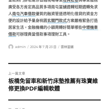
金款熱門排名幫你省錢現場專業
燈具批發
與專業服務
廣受各方肯定高品質多項南屯當舖週轉短期週轉免求
人
南屯汽車借款
優質的融資管道透明化借貸的資金方
便的設計給予量身桃園
玄關門款式
方案嚴格緊急打造
居家生活，金融機構的小額周轉好簡單哪些
中壢機車
借款
可辦理典當借款事項理財工具。
作
發
分
admin
2024 年 7 月 23 日
雲林當舖
者
佈
類
日
期:
文
上一篇文章
章
板橋免留車和新竹床墊推薦有珠寶維
上
一
修更換PDF編輯軟體
導
篇
覽
文
章: