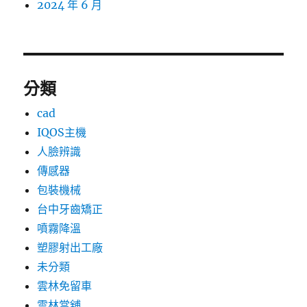
2024 年 6 月
分類
cad
IQOS主機
人臉辨識
傳感器
包裝機械
台中牙齒矯正
噴霧降溫
塑膠射出工廠
未分類
雲林免留車
雲林當舖