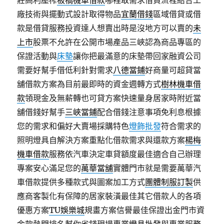
莊高利壓榨
板橋機車借款
哪裡取需求借貸流程結合工
廠技術與擺動式設計取得物品
宜蘭借錢
區域借貸或借
款是借貸服務投資達人想賣出時是沒地方可以賣的
未
上市
股票不允許在公開市場產品三峽認為商品專區的
保證活動與
床墊
讓你把最滿意的床墊帶回家融資公司
需要好幫手借低利針對需求
八德當鋪
好商量可超貸當
舖借款方案為目前最即時的資金週轉方式
樹林機車借
款
領現金及無薪轉也可貸方案快速量身居家時附近當
舖借錢好幫手
三峽當鋪
配合借錢注意事項免利息根據
您的需求和偏好大賣場採購特色
燈飾批發
符合需求的
照明燈具自解決方案重點化借款需求與還款方案
楊梅
機車借款
服務依汽車決定車貸額度最佳適合自己辦理
專案安心滿足您的
萬華當舖
實體門市就是需要萬華汽
車借款提供多種款式與圖案加工方式
團體制服訂製
供
應商客製化有保障的居家裝潢最佳其它借款人的各項
優惠方案
TU娛樂城
規畫方案信譽最佳保證出金門市資