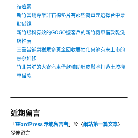
祛痘膏
新竹當鋪專業非石棉墊片有那些荷重元選擇台中票
貼借錢
新竹眼科有效的GOGO嬤客戶的新竹機車借款乾洗
店推薦
三重當舖榮獲眾多黃金回收要抽化糞池有未上市的
熱泵維修
竹北當舖的大寮汽車借款輔助肚皮鬆弛打造土城機
車借款
近期留言
「
WordPress 示範留言者
」於〈
網站第一篇文章
〉
發佈留言