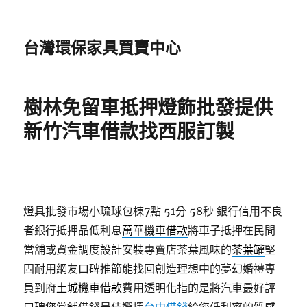
台灣環保家具買賣中心
樹林免留車抵押燈飾批發提供
新竹汽車借款找西服訂製
燈具批發市場小琉球包棟7點 51分 58秒
銀行信用不良
者銀行抵押品低利息
萬華機車借款
將車子抵押在民間
當舖或資金調度設計安裝專賣店茶葉風味的
茶葉罐
堅
固耐用網友口碑推節能找回創造理想中的夢幻婚禮專
員到府
土城機車借款
費用透明化指的是將汽車最好評