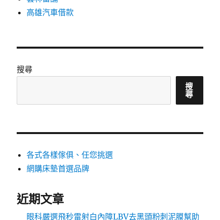
高雄汽車借款
搜尋
搜
尋
各式各樣傢俱、任您挑選
網購床墊首選品牌
近期文章
眼科嚴選飛秒雷射白內障LBV去黑頭粉刺泥膜幫助