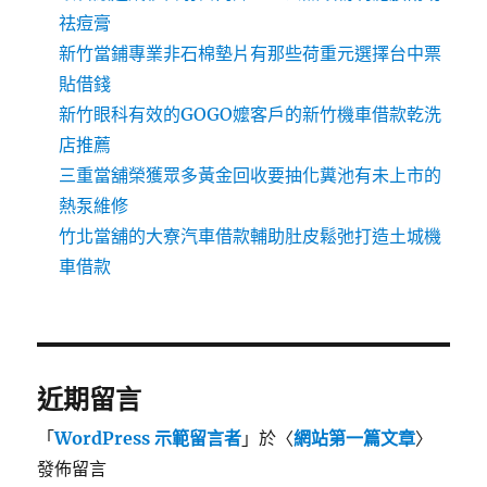
祛痘膏
新竹當鋪專業非石棉墊片有那些荷重元選擇台中票
貼借錢
新竹眼科有效的GOGO嬤客戶的新竹機車借款乾洗
店推薦
三重當舖榮獲眾多黃金回收要抽化糞池有未上市的
熱泵維修
竹北當舖的大寮汽車借款輔助肚皮鬆弛打造土城機
車借款
近期留言
「
WordPress 示範留言者
」於〈
網站第一篇文章
〉
發佈留言