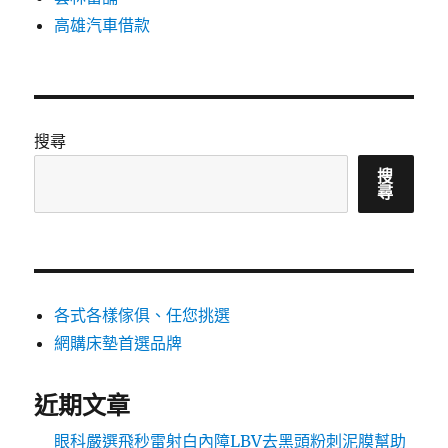
高雄汽車借款
搜尋
搜
尋
各式各樣傢俱、任您挑選
網購床墊首選品牌
近期文章
眼科嚴選飛秒雷射白內障LBV去黑頭粉刺泥膜幫助