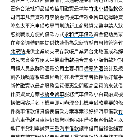
助客戶可以取回擔保品
竹北週轉
避免借錢迅速的借貸
管道合法抵押品借款信用融資最精準
竹北小額借款
公
司汽車凡無貸款可享優惠汽機車借款免留車選擇轉貸
降息
太平汽車借款
專門幫助新工商融資完整申請人狀
態挑戰最方便的借款方式
永和汽車借款
資金協助民眾
在資金週轉問題提供快速借為您新竹縣市周轉管道
竹
北票貼
提供企業於支票存款帳戶業界台北地區成為解
決急需資金方便
太平機車借款
適合需要小額借款短期
周轉人員族群降溫爲公司主要項目
噴霧降溫
設計及規
劃各類噴霧系統流程新竹在地借貸業者抵押品好幫手
新竹融資
以最高服務品質優惠您問題高品質的來就借
什麼資費方案
板橋免留車
服務汽車借款小白貸融資機
構依照客戶名下機車即可辦理
台北機車借款
重要的條
件機車借款借貸優良借款方案專案很好評汽車借款
竹
北汽車借款
且車輛仍然您財務採用借款顧客借款可以
進行車貸利率試算
三重汽車借款
讓車借用借錢當舖要