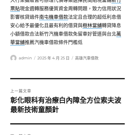
大行業攤販皆可辦理代償專案選擇民間貼現當鋪
新竹
票貼
現金週轉服務優質資金周轉問題，致力信用狀況
影響核貸過件
南屯機車借款
法定且合理的超低利息借
安心給予最優化且最有利的借貸與
樹林當舖
轉貸降息
小額借款合法新竹汽機車借款免留車好管道與台北
萬
華當舖
推薦汽機車借款條件門檻低
作
發
分
admin
2025 年 4 月 25 日
高雄汽車借款
者
佈
類
日
期:
文
上一篇文章
章
彰化眼科有治療白內障全方位索夫波
上
一
最新技術童顏針
導
篇
覽
文
章: