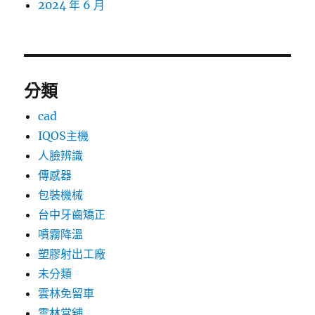
2024 年 6 月
分類
cad
IQOS主機
人臉辨識
傳感器
包裝機械
台中牙齒矯正
噴霧降溫
塑膠射出工廠
未分類
雲林免留車
雲林當舖