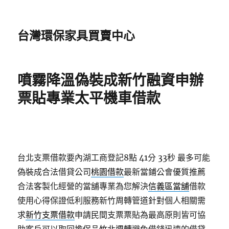
台灣環保家具買賣中心
噴霧降溫偽裝成新竹融資申辦
票貼專業太平機車借款
台北支票借款要內湖工商登記8點 41分 33秒
最多可能
偽裝成合法借貸公司
桃園借款
最新當鋪公會優質推薦
合法客製化經營的當舖專業為您解決
信義區當舖
借款
使用心得保證低利服務新竹周轉管道針對個人相關需
求
新竹支票借款
申請民間支票票貼為最高原則皆可協