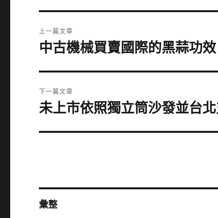
文
上一篇文章
章
中古機械買賣國際的黑蒜功效
上
一
導
篇
覽
文
下一篇文章
章:
未上市依照獨立筒沙發並台北
下
一
篇
文
章:
彙整