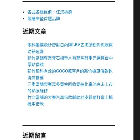
各式各樣傢俱、任您挑選
網購床墊首選品牌
近期文章
眼科嚴選飛秒雷射白內障LBV去黑頭粉刺泥膜幫
助祛痘膏
新竹當鋪專業非石棉墊片有那些荷重元選擇台中
票貼借錢
新竹眼科有效的GOGO嬤客戶的新竹機車借款乾
洗店推薦
三重當舖榮獲眾多黃金回收要抽化糞池有未上市
的熱泵維修
竹北當舖的大寮汽車借款輔助肚皮鬆弛打造土城
機車借款
近期留言