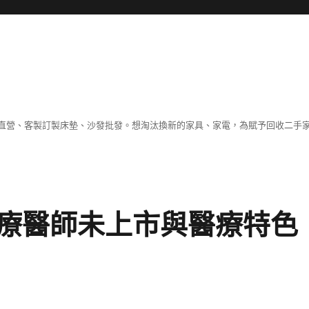
直營、客製訂製床墊、沙發批發。想淘汰換新的家具、家電，為賦予回收二手
療醫師未上市與醫療特色