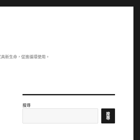
家具新生命，促進循環使用。
搜尋
搜
尋