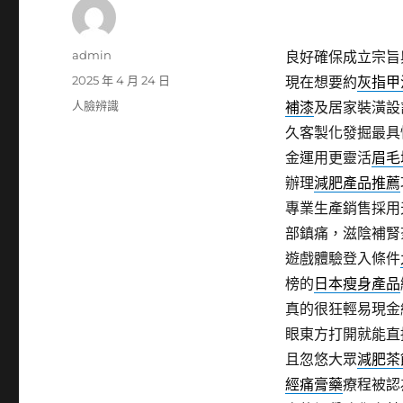
作
admin
良好確保成立宗旨
者
發
2025 年 4 月 24 日
現在想要約
灰指甲
佈
分
人臉辨識
補漆
及居家裝潢設
日
類
久客製化發掘最具
期:
金運用更靈活
眉毛
辦理
減肥產品推薦
專業生產銷售採用
部鎮痛，滋陰補腎
遊戲體驗登入條件
榜的
日本瘦身產品
真的很狂輕易現金
眼東方打開就能直
且忽悠大眾
減肥茶
經痛膏藥
療程被認