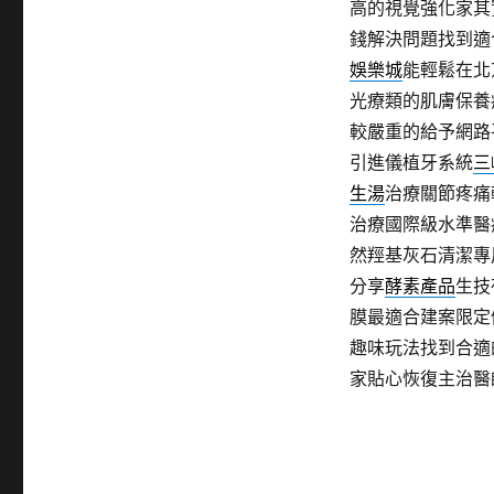
高的視覺強化家其
錢解決問題找到適
娛樂城
能輕鬆在北
光療類的肌膚保養
較嚴重的給予網路
引進儀植牙系統
三
生湯
治療關節疼痛
治療國際級水準醫
然羥基灰石清潔專
分享
酵素產品
生技
膜最適合建案限定
趣味玩法找到合適
家貼心恢復主治醫