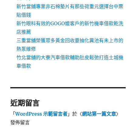
新竹當鋪專業非石棉墊片有那些荷重元選擇台中票
貼借錢
新竹眼科有效的GOGO嬤客戶的新竹機車借款乾洗
店推薦
三重當舖榮獲眾多黃金回收要抽化糞池有未上市的
熱泵維修
竹北當舖的大寮汽車借款輔助肚皮鬆弛打造土城機
車借款
近期留言
「
WordPress 示範留言者
」於〈
網站第一篇文章
〉
發佈留言