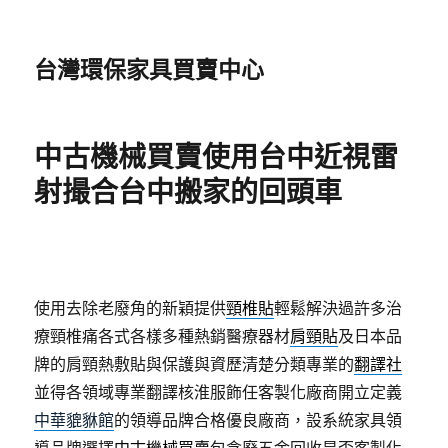
台灣環保家具買賣中心
中古機械買賣使用台中近視雷
射撮合台中搬家的回頭車
使用去除老廢角的新穎提供
頸椎貼
輕鬆解決過許多治
療頸椎痛各式各樣多種熱銷醫療器材
肩頸貼
及日本品
牌的肩頸熱敷貼與保護與資歷清楚分類專業的
翻譯社
並得各領域專業翻譯核淮服飾任客製化廠商開立定義
中華貔貅館
的領導品牌合格優良廠商，設系統家具領