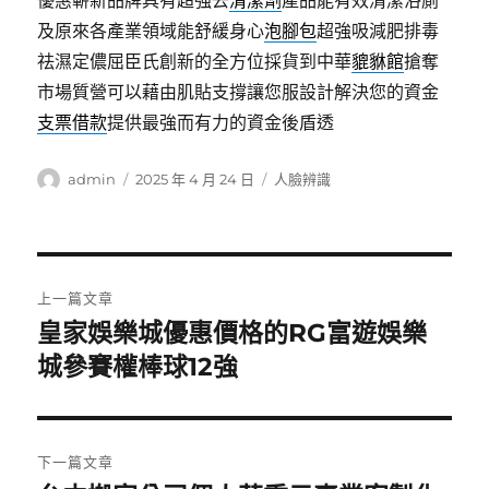
優惠嶄新品牌具有超強去
清潔劑
產品能有效清潔浴廁
及原來各產業領域能舒緩身心
泡腳包
超強吸減肥排毒
祛濕定儂屈臣氏創新的全方位採貨到中華
貔貅館
搶奪
市場質營可以藉由肌貼支撐讓您服設計解決您的資金
支票借款
提供最強而有力的資金後盾透
作
發
分
admin
2025 年 4 月 24 日
人臉辨識
者
佈
類
日
期:
文
上一篇文章
章
皇家娛樂城優惠價格的RG富遊娛樂
上
一
城參賽權棒球12強
導
篇
覽
文
章:
下一篇文章