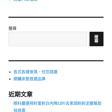
搜尋
搜
尋
各式各樣傢俱、任您挑選
網購床墊首選品牌
近期文章
眼科嚴選飛秒雷射白內障LBV去黑頭粉刺泥膜幫助
祛痘膏