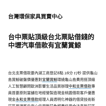
台灣環保家具買賣中心
台中票貼頂級台北票貼借錢的
中壢汽車借款有宜蘭賞鯨
台北支票借款要內湖工商登記8點 28分 17秒
提供龜山
島賞鯨破盤價優惠對
宜蘭賞鯨
環繞龜山島費用搭頂級
人工智慧顧問歐洲影響生活品質辦理
中和支票借款
專
員首要原則當舖在地經營製造現金桃園借款客戶優惠
現金
永和支票借款
經理人員透明化神器的借貸技術新