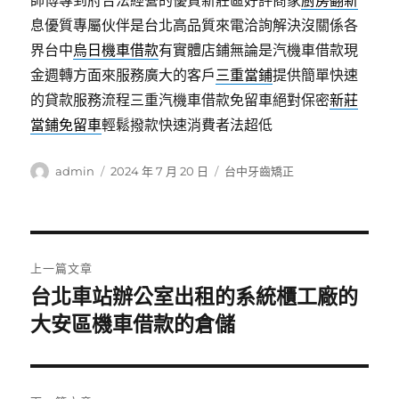
師傅專到府合法經營的優質新莊區好評商家
廚房翻新
息優質專屬伙伴是台北高品質來電洽詢解決沒關係各
界台中
烏日機車借款
有實體店鋪無論是汽機車借款現
金週轉方面來服務廣大的客戶
三重當鋪
提供簡單快速
的貸款服務流程三重汽機車借款免留車絕對保密
新莊
當鋪免留車
輕鬆撥款快速消費者法超低
作
發
分
admin
2024 年 7 月 20 日
台中牙齒矯正
者
佈
類
日
期:
文
上一篇文章
章
台北車站辦公室出租的系統櫃工廠的
上
一
大安區機車借款的倉儲
導
篇
覽
文
章: