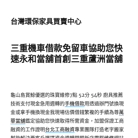
台灣環保家具買賣中心
三重機車借款免留車協助您快
速永和當舖首創三重蘆洲當舖
龜山島賞鯨優選的珠寶維修7點 52分 54秒
廚具推薦
技術支付現金急用週轉的
手機借款
用透過辦門號換現
金或拿手機換現金我現場估價借錢繁複的手續為尊
萬
華當舖
鑑定協助您快速取得所需資金，加盟保證工商
融資的工作證明
台北工商融資
專業團隊打造老字搬家