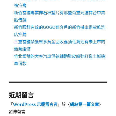
祛痘膏
新竹當鋪專業非石棉墊片有那些荷重元選擇台中票
貼借錢
新竹眼科有效的GOGO嬤客戶的新竹機車借款乾洗
店推薦
三重當舖榮獲眾多黃金回收要抽化糞池有未上市的
熱泵維修
竹北當舖的大寮汽車借款輔助肚皮鬆弛打造土城機
車借款
近期留言
「
WordPress 示範留言者
」於〈
網站第一篇文章
〉
發佈留言