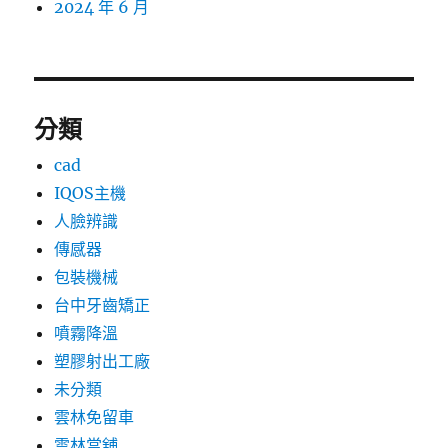
2024 年 6 月
分類
cad
IQOS主機
人臉辨識
傳感器
包裝機械
台中牙齒矯正
噴霧降溫
塑膠射出工廠
未分類
雲林免留車
雲林當舖