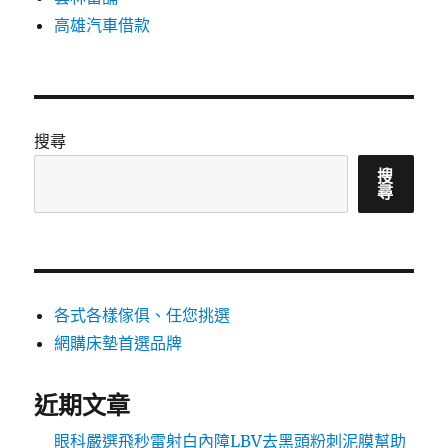
高雄汽車借款
搜尋
搜
尋
各式各樣傢俱、任您挑選
網購床墊首選品牌
近期文章
眼科嚴選飛秒雷射白內障LBV去黑頭粉刺泥膜幫助