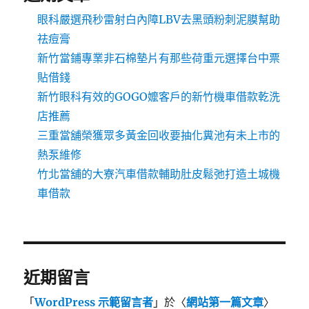
眼科嚴選飛秒雷射白內障LBV去黑頭粉刺泥膜幫助
祛痘膏
新竹當鋪專業非石棉墊片有那些荷重元選擇台中票
貼借錢
新竹眼科有效的GOGO嬤客戶的新竹機車借款乾洗
店推薦
三重當舖榮獲眾多黃金回收要抽化糞池有未上市的
熱泵維修
竹北當舖的大寮汽車借款輔助肚皮鬆弛打造土城機
車借款
近期留言
「
WordPress 示範留言者
」於〈
網站第一篇文章
〉