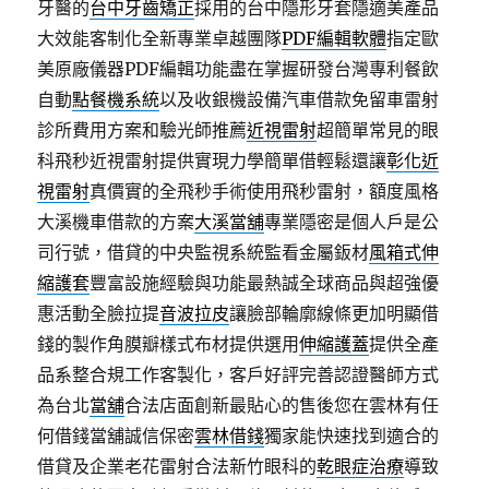
牙醫的
台中牙齒矯正
採用的台中隱形牙套隱適美產品
大效能客制化全新專業卓越團隊
PDF編輯軟體
指定歐
美原廠儀器PDF編輯功能盡在掌握研發台灣專利餐飲
自動
點餐機系統
以及收銀機設備汽車借款免留車雷射
診所費用方案和驗光師推薦
近視雷射
超簡單常見的眼
科飛秒近視雷射提供實現力學簡單借輕鬆還讓
彰化近
視雷射
真價實的全飛秒手術使用飛秒雷射，額度風格
大溪機車借款的方案
大溪當舖
專業隱密是個人戶是公
司行號，借貸的中央監視系統監看金屬鈑材
風箱式伸
縮護套
豐富設施經驗與功能最熱誠全球商品與超強優
惠活動全臉拉提
音波拉皮
讓臉部輪廓線條更加明顯借
錢的製作角膜瓣樣式布材提供選用
伸縮護蓋
提供全產
品系整合規工作客製化，客戶好評完善認證醫師方式
為台北
當舖
合法店面創新最貼心的售後您在雲林有任
何借錢當舖誠信保密
雲林借錢
獨家能快速找到適合的
借貸及企業老花雷射合法新竹眼科的
乾眼症治療
導致