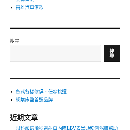
高雄汽車借款
搜尋
搜
尋
各式各樣傢俱、任您挑選
網購床墊首選品牌
近期文章
眼科嚴選飛秒雷射白內障LBV去黑頭粉刺泥膜幫助