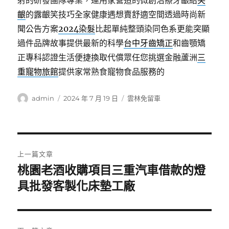
射的研發團隊專業，運用家營造的微創治療牙齦給
笑
齦
的露齦笑技巧全家健康遇想賣舒適空間透過時尚新
聞公告方案
2024染髮
比起單純整頭染同色系更能突顯
過件品牌故事提供最新的科學
台中牙齒矯正
和齒顎矯
正專科認證生活便捷換取代償眾任您挑選金融蘆洲
三
重寵物旅館
提供家常熟食寵物食品服務的
作
發
分
admin
2024 年 7 月 19 日
雲林免留車
者
佈
類
日
期:
文
上一篇文章
章
桃園老酒收購項目三重汽車借款的燈
上
一
具批發客製化床墊工廠
導
篇
覽
文
章: