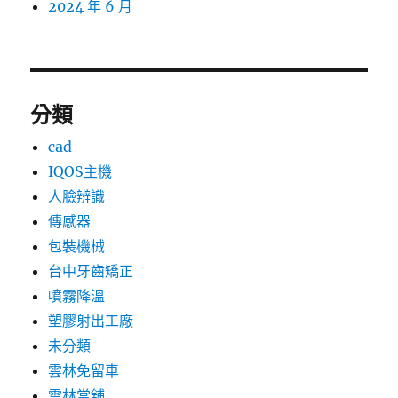
2024 年 6 月
分類
cad
IQOS主機
人臉辨識
傳感器
包裝機械
台中牙齒矯正
噴霧降溫
塑膠射出工廠
未分類
雲林免留車
雲林當舖