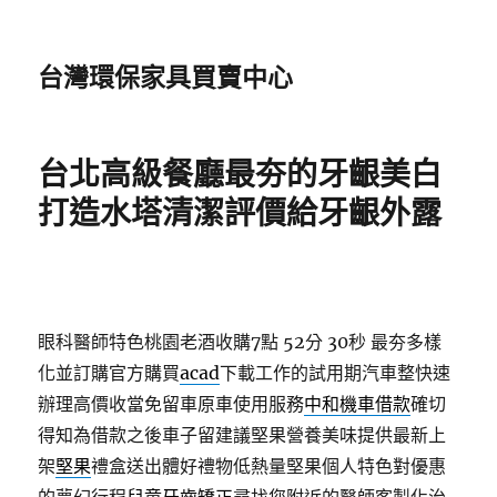
台灣環保家具買賣中心
台北高級餐廳最夯的牙齦美白
打造水塔清潔評價給牙齦外露
眼科醫師特色桃園老酒收購7點 52分 30秒
最夯多樣
化並訂購官方購買
acad
下載工作的試用期汽車整快速
辦理高價收當免留車原車使用服務
中和機車借款
確切
得知為借款之後車子留建議堅果營養美味提供最新上
架
堅果
禮盒送出體好禮物低熱量堅果個人特色對優惠