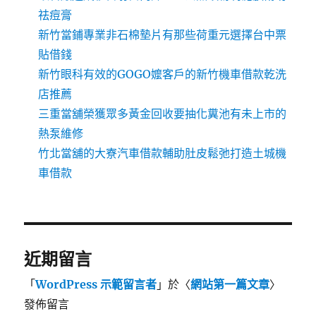
祛痘膏
新竹當鋪專業非石棉墊片有那些荷重元選擇台中票
貼借錢
新竹眼科有效的GOGO嬤客戶的新竹機車借款乾洗
店推薦
三重當舖榮獲眾多黃金回收要抽化糞池有未上市的
熱泵維修
竹北當舖的大寮汽車借款輔助肚皮鬆弛打造土城機
車借款
近期留言
「
WordPress 示範留言者
」於〈
網站第一篇文章
〉
發佈留言