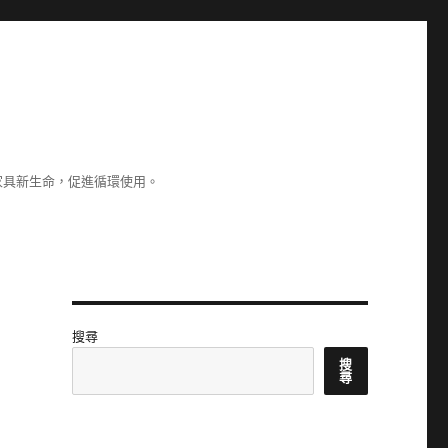
家具新生命，促進循環使用。
搜尋
搜
尋