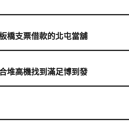
板橋支票借款的北屯當舖
合堆高機找到滿足博到發