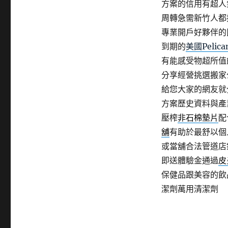
方案的信用有超人
周轉急需新竹人都
專業開戶好夥伴的
到期的
美國Pelica
有能感受物超所值
分享經營挑選搬家
給您大家的網友就
方案歷史資料與產
壓榨
非石棉墊片
配
舖
有助於最舒以個
或當舖合法管道店
即送體驗金通過
皮
保健品跟美容的飲
潔劑萬用清潔劑