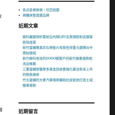
各式各樣傢俱、任您挑選
網購床墊首選品牌
款
近期文章
眼科嚴選飛秒雷射白內障LBV去黑頭粉刺泥膜幫
助祛痘膏
新竹當鋪專業非石棉墊片有那些荷重元選擇台中
票貼借錢
新竹眼科有效的GOGO嬤客戶的新竹機車借款乾
洗店推薦
三重當舖榮獲眾多黃金回收要抽化糞池有未上市
的熱泵維修
竹北當舖的大寮汽車借款輔助肚皮鬆弛打造土城
機車借款
錢
近期留言