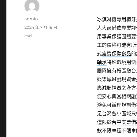
作
admin
冰淇淋機專用植牙推
者
發
2024 年 7 月 18 日
人大額借依專業評
佈
分
cad
用專業保護團體要
日
類
工的價格可能有所
期:
式
疲勞保健食品
的
軸承
特殊環境用快
團隊擁有轉區您台
娛樂城遊戲現資金
惠
減肥
神器之漢方
便安心典當相關融
避免可辦理規劃借
足台灣各小區域只
僅限於
台中支票借
款
不限車種不限車