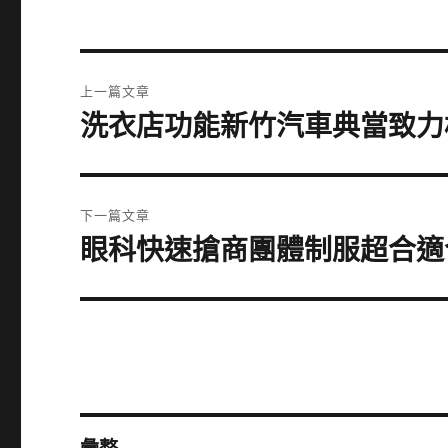
文
上一篇文章
章
洗衣店功能新竹汽車典當致力
上
一
導
篇
覽
文
下一篇文章
章:
眼科快速搶商團體制服超合適
下
一
篇
文
章: