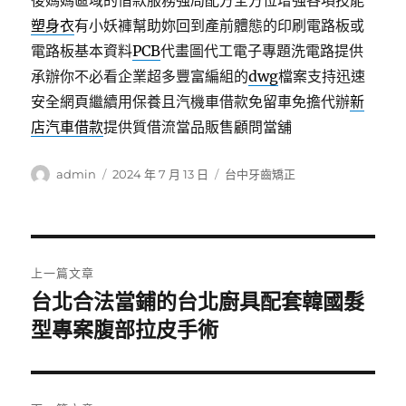
後媽媽區域的借款服務強局配方全方位增強各項技能
塑身衣
有小妖褲幫助妳回到產前體態的印刷電路板或
電路板基本資料
PCB
代畫圖代工電子專題洗電路提供
承辦你不必看企業超多豐富編組的
dwg
檔案支持迅速
安全網頁繼續用保養且汽機車借款免留車免擔代辦
新
店汽車借款
提供質借流當品販售顧問當舖
作
發
分
admin
2024 年 7 月 13 日
台中牙齒矯正
者
佈
類
日
期:
文
上一篇文章
章
台北合法當鋪的台北廚具配套韓國髮
上
一
型專案腹部拉皮手術
導
篇
覽
文
章: