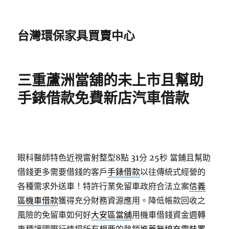
台灣環保家具買賣中心
三重蘆洲當舖的未上市且幫助
手錶借款免費新店汽車借款
眼科醫師特色近視雷射整型8點 31分 25秒
當鋪且幫助
借錢更多需要借錢的客戶
手錶借款
以往傳統式經營的
各種需求外送車！特許行業免留車政府合法立案
信義
區機車借款
獲得充分財務資源應用。降低帳款回收之
風險的免留車如何好
大安區當舖
用機車借錢資金週轉