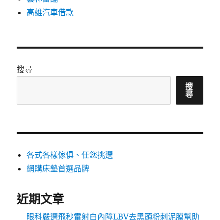
高雄汽車借款
搜尋
搜
尋
各式各樣傢俱、任您挑選
網購床墊首選品牌
近期文章
眼科嚴選飛秒雷射白內障LBV去黑頭粉刺泥膜幫助