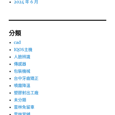
2024 年 6 月
分類
cad
IQOS主機
人臉辨識
傳感器
包裝機械
台中牙齒矯正
噴霧降溫
塑膠射出工廠
未分類
雲林免留車
雲林當舖