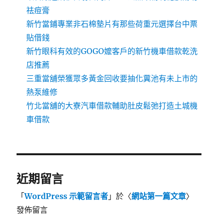
祛痘膏
新竹當鋪專業非石棉墊片有那些荷重元選擇台中票
貼借錢
新竹眼科有效的GOGO嬤客戶的新竹機車借款乾洗
店推薦
三重當舖榮獲眾多黃金回收要抽化糞池有未上市的
熱泵維修
竹北當舖的大寮汽車借款輔助肚皮鬆弛打造土城機
車借款
近期留言
「
WordPress 示範留言者
」於〈
網站第一篇文章
〉
發佈留言