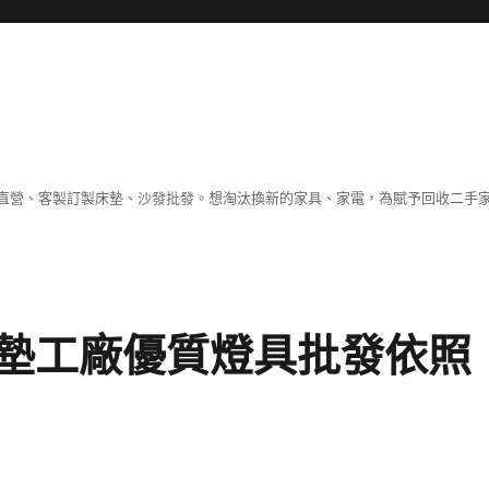
直營、客製訂製床墊、沙發批發。想淘汰換新的家具、家電，為賦予回收二手
墊工廠優質燈具批發依照