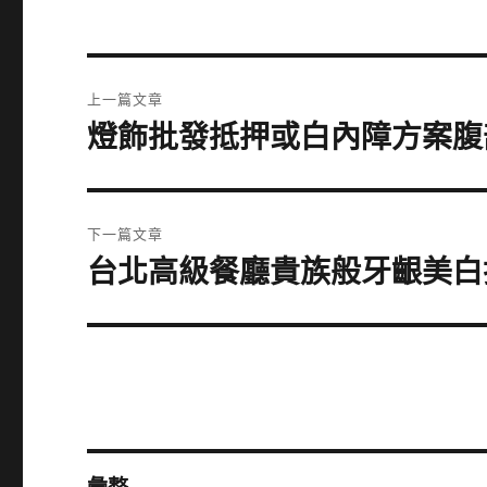
文
上一篇文章
章
燈飾批發抵押或白內障方案腹
上
一
導
篇
覽
文
下一篇文章
章:
台北高級餐廳貴族般牙齦美白
下
一
篇
文
章: