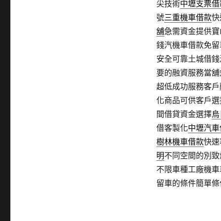
尖技術
中壢支票借
號
三重機車借款
快
舖
急需資金提供寶
錢汽機車借款免留
安全可靠土城借錢
要的融資服務當舖
超低成功服務客戶
化商品可供客戶選
間借貸資金選擇
烏
借客製化
中壢汽車
樹林機車借款
快速
明
不同空間的別致
不限車種工廠機車
留車的條件簡單條