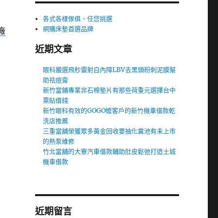
各式各樣傢俱、任您挑選
網購床墊首選品牌
廠
近期文章
眼科嚴選飛秒雷射白內障LBV去黑頭粉刺泥膜幫
助祛痘膏
新竹當鋪專業非石棉墊片有那些荷重元選擇台中
票貼借錢
新竹眼科有效的GOGO嬤客戶的新竹機車借款乾
洗店推薦
三重當舖榮獲眾多黃金回收要抽化糞池有未上市
的熱泵維修
竹北當舖的大寮汽車借款輔助肚皮鬆弛打造土城
機車借款
近期留言