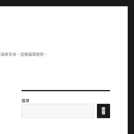
家具新生命，促進循環使用。
搜尋
搜
尋