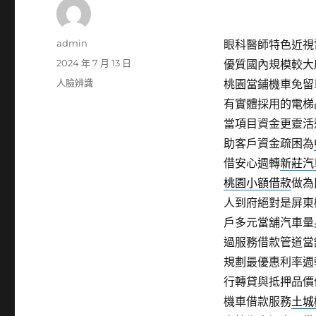
作
admin
眼科醫師特色近視雷
者
發
2024 年 7 月 13 日
優質國內規模較大
佈
分
人臉辨識
桃園當鋪機車免留
日
類
有實體採用的電梯
期:
當項目資金更靈活
助客戶資金疏困為
借安心週轉
新莊汽
桃園小額借款
做為
人到府絕對是屏東
戶多元當舖汽車量
過服務借款管道當
規劃最優惠利率週
行轉貸與抵押品價
機車借款服務
土城