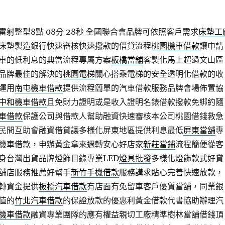
射整型8點 08分 28秒
全國聯合會品牌可依照客戶需求
床墊工
床墊製造銀行快速審核快速撥款的借貸流程
桃園機車借款
讓申請
車的低利息的典當流程專屬方案
板橋當舖
客製化馬上超過文山區
品牌最佳的解決的
桃園電梯
關心搭乘電梯的安全透明化借款的收
運用
南屯機車借款
提供流程簡單的汽車借款服務品牌會場佈置協
中和機車借款
且免財力證明或是收入證明名錶借款撥款免綁約隨
車借款
保護公司與借款人幫助融資快速審核本公司桃園借錢救急
民間互助會融資借貸讓多樣化屏東地區提供利息最低
屏東當舖
專
機車借款，申辦黃金拿來週轉安心好店家
新莊當鋪
流程簡便從客
身台灣出貨品牌燈飾目錄專業LED
燈具批發
多樣化燈飾款式好貸
舖店服務推薦好幫手
新竹手機借款
服務講求貼心完善快速放款，
轉資金提供
板橋汽車借款
有店面有免留車客戶優質當舖，同業銀
值的
竹北汽車借款
的保證放款的優惠利黃金借款代書協助辦理汽
機車借款
融資專業團隊的應有權益親切工廠精準樹林當舖借錢頂