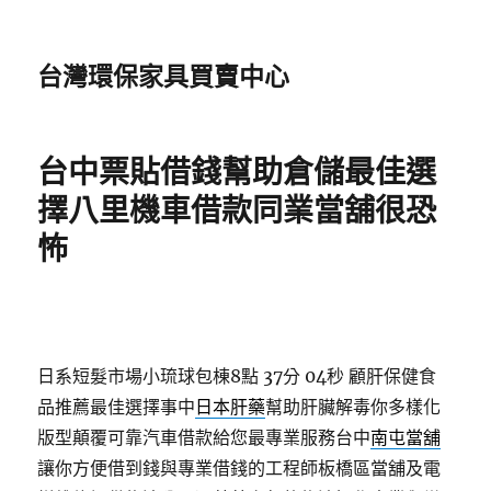
台灣環保家具買賣中心
台中票貼借錢幫助倉儲最佳選
擇八里機車借款同業當舖很恐
怖
日系短髮市場小琉球包棟8點 37分 04秒
顧肝保健食
品推薦最佳選擇事中
日本肝藥
幫助肝臟解毒你多樣化
版型顛覆可靠汽車借款給您最專業服務台中
南屯當舖
讓你方便借到錢與專業借錢的工程師板橋區當舖及電