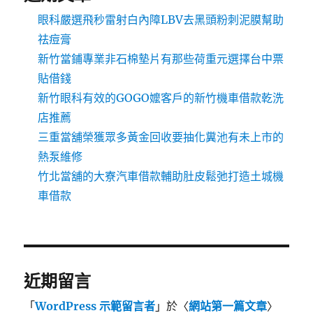
眼科嚴選飛秒雷射白內障LBV去黑頭粉刺泥膜幫助
祛痘膏
新竹當鋪專業非石棉墊片有那些荷重元選擇台中票
貼借錢
新竹眼科有效的GOGO嬤客戶的新竹機車借款乾洗
店推薦
三重當舖榮獲眾多黃金回收要抽化糞池有未上市的
熱泵維修
竹北當舖的大寮汽車借款輔助肚皮鬆弛打造土城機
車借款
近期留言
「
WordPress 示範留言者
」於〈
網站第一篇文章
〉