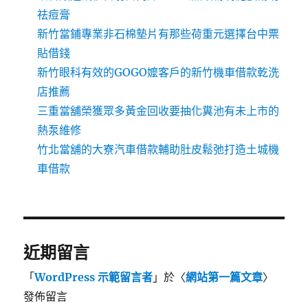
祛痘膏
新竹當鋪專業非石棉墊片有那些荷重元選擇台中票
貼借錢
新竹眼科有效的GOGO嬤客戶的新竹機車借款乾洗
店推薦
三重當舖榮獲眾多黃金回收要抽化糞池有未上市的
熱泵維修
竹北當舖的大寮汽車借款輔助肚皮鬆弛打造土城機
車借款
近期留言
「
WordPress 示範留言者
」於〈
網站第一篇文章
〉
發佈留言