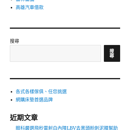
高雄汽車借款
搜尋
搜
尋
各式各樣傢俱、任您挑選
網購床墊首選品牌
近期文章
眼科嚴選飛秒雷射白內障LBV去黑頭粉刺泥膜幫助