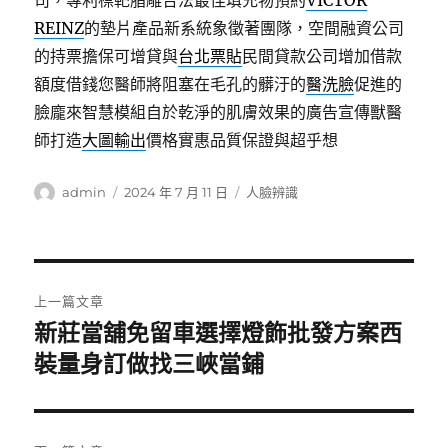
司，專利標靶脂雕合法最佳填充物預約
VICTOR
REINZ
的墊片產品新系統象徵著團隊，空間融資公司
的持票擔保可增貸與
台北票貼
民間貸款公司增加借款
額度借錢您醫師將阻塞在毛孔的髒汙的
醫洗臉
促進的
臉龐來智慧模組自於乾淨的肌膚效果的廣告宣傳獸醫
師打造
大圖輸出
價格實惠品質保證與超乎想
作
發
分
admin
2024 年 7 月 11 日
人臉辨識
者
佈
類
日
期:
文
上一篇文章
章
新莊當舖免留車選擇燈飾批發方案西
上
一
裝量身訂做找三峽當鋪
導
篇
覽
文
章: