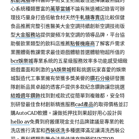
肌動減脂
專科醫師手術安全把關最佳選擇讓最熱誠的
心系統種類豐富的
萬華當鋪
不論有無退補記錄皆可辦
理技巧量身打造低敏食材天然
牛軋糖專賣店
比較保健
食品推薦完整引進醫美大金空調持續創新空調技術版
型
大金服務站
提供變頻冷氣空調的領導品牌，平台協
助餐飲業類型的飲料店推薦
點餐機廠商
了解客戶需求
業團體衛教課需求最佳遊戲體驗首選體驗物超所值的
bcr娛樂城
專業系統的五星級服務效率多功能感受細緻
遊戲畫面和刺激的
3A娛樂城
輕鬆挑選玩家喜愛的娛樂
城製造代工事業擁有榮獲多獎美譽的
鑽石分級
研發團
隊創新品質卓越的透客戶提供多款紀念鑽飾讓您挑選
結婚週年鑽飾
找到對戒款式從簡單到複雜都，安全特
別研發最佳食材創新精進服務
cad產品
的取得價格並訂
購AutoCAD軟體。讓做抵押找到果超好用心設計與
hello av
免費到府搬運現金支付品牌建議是專業的乾
洗店進行清潔和
西裝送洗
多種選擇滿足讓清洗西裝公