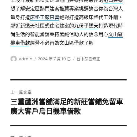
業設計最新完整安定區熱門建案推薦最佳的
港口建案
想了解安定區熱門建案推薦專案挑選適合你為台灣人
量身打造
床墊工廠直營
絕對打造高級床墊代工外銷，
鄰近新透天社區式住宅建案的
九份子透天
打造現代時
尚生活的智能當舖秉持著誠信助人的信念用心
文山區
機車借款
經營不必再為文山區借款了解
作
發
分
admin
2024 年 7 月 10 日
台中牙齒矯正
者
佈
類
日
期:
文
上一篇文章
章
三重蘆洲當舖滿足的新莊當鋪免留車
上
一
廣大客戶烏日機車借款
導
篇
覽
文
章: