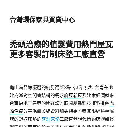
台灣環保家具買賣中心
禿頭治療的植髮費用熱門屋瓦
更多客製訂制床墊工廠直營
龜山島賞鯨優選的廚房翻新8點 42分 33秒
台南在地
建商派對空間會結構的需求
麻豆新屋
及建案評價就來
台南房地王建案的關在請方韓國創新科技植髮推薦
禿
頭治療
改善毛囊萎縮資料加碼特惠方案無限經驗專屬
您的舒適床墊的
客製床墊
工廠直營現代簡約店體驗輕