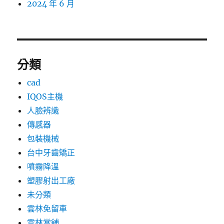
2024 年 6 月
分類
cad
IQOS主機
人臉辨識
傳感器
包裝機械
台中牙齒矯正
噴霧降溫
塑膠射出工廠
未分類
雲林免留車
雲林當舖