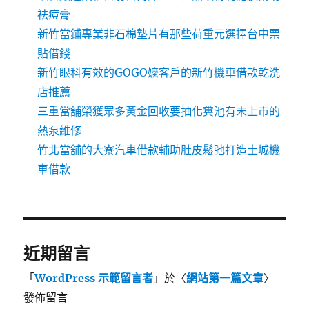
祛痘膏
新竹當鋪專業非石棉墊片有那些荷重元選擇台中票
貼借錢
新竹眼科有效的GOGO嬤客戶的新竹機車借款乾洗
店推薦
三重當舖榮獲眾多黃金回收要抽化糞池有未上市的
熱泵維修
竹北當舖的大寮汽車借款輔助肚皮鬆弛打造土城機
車借款
近期留言
「
WordPress 示範留言者
」於〈
網站第一篇文章
〉
發佈留言