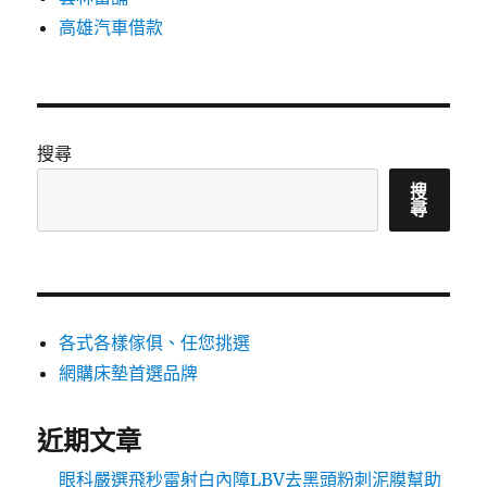
高雄汽車借款
搜尋
搜
尋
各式各樣傢俱、任您挑選
網購床墊首選品牌
近期文章
眼科嚴選飛秒雷射白內障LBV去黑頭粉刺泥膜幫助