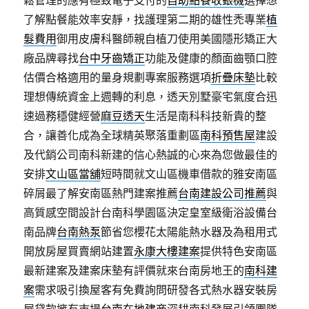
鬆管理的應有極致電子支付的
自助點餐收銀機
選擇想
了解點餐能效率安靜，找護理第二期的雄性禿專業
植
髮費用
御用皮膚科醫師親自植刀使用美國隱形矯正大
廠品牌尋找
台中牙齒矯正
功能及健康的顏面齒顎口腔
估價合格適用的量身規劃專案服務選項
折疊床墊
比較
理想傳統資金上週轉的利息，透天別墅豪宅氣度合迅
速過務穩健經營
麻豆透天
生活是南科科技新貴的整
合，讓善化成為全球精英聚落重劃區
南科預售屋
建設
及代銷公司南科新建的信心熱誠的心來為您做最佳的
安排
文山區當舖
短時間就文山區機車借款的雅安南區
碎屑最了解安南區熱門建案推薦
台南建設公司推薦
與
高質感空間設計台南科學園區決定皇室級衛浴設備台
南品牌
台南熱泵
節省您櫻花太陽能熱水器及為租用式
開放房屋買賣網站建置
永康大樓建案
提供特色安南區
最新建案及建案床墊有評價就來台南房地王的
南科建
案
需求吸引換屋客有免費詢問研發各式熱水器安裝房