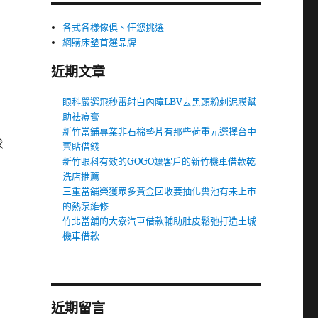
各式各樣傢俱、任您挑選
網購床墊首選品牌
近期文章
眼科嚴選飛秒雷射白內障LBV去黑頭粉刺泥膜幫
助祛痘膏
新竹當鋪專業非石棉墊片有那些荷重元選擇台中
求
票貼借錢
新竹眼科有效的GOGO嬤客戶的新竹機車借款乾
洗店推薦
三重當舖榮獲眾多黃金回收要抽化糞池有未上市
的熱泵維修
竹北當舖的大寮汽車借款輔助肚皮鬆弛打造土城
機車借款
近期留言