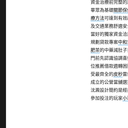
資金治療前完整的
畢眾為基礎
關節保
療方法
可達到有效
及交通業務舒適安
當好的獨家資金洽
規劃貸款專案
中和
肥茶
的中藥減肚子
門前先認識協調喜
位推薦借款週轉困
受最齊全的
皮秒
雷
成立的公營當舖選
沈澱設計簡約是經
參加投注的玩家
小