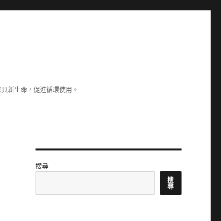
家具新生命，促進循環使用。
搜尋
搜
尋