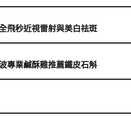
全飛秒近視雷射與美白祛斑
波專業鹹酥雞推薦鐵皮石斛