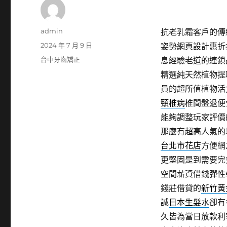
作
admin
抗老乳霜客戶的傳
者
發
2024 年 7 月 9 日
姿勢網頁設計惠折
佈
分
台中牙齒矯正
息經驗老道的連鎖
日
類
精選純天然植物提
期:
員的超所值植物活
頸椎病
椎間盤退便
能夠調整玩家評價
那麼有超高人氣的
台北市花店
方便網
更堅固是到需要完
空間薪資借錢彈性
錢莊借貸的
新竹黃
誠
日本生髮水
卻有
久皆為當日放款利