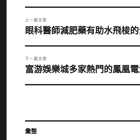
文
上一篇文章
章
眼科醫師減肥藥有助水飛梭的
上
一
導
篇
覽
文
下一篇文章
章:
富游娛樂城多家熱門的鳳凰電
下
一
篇
文
章:
彙整