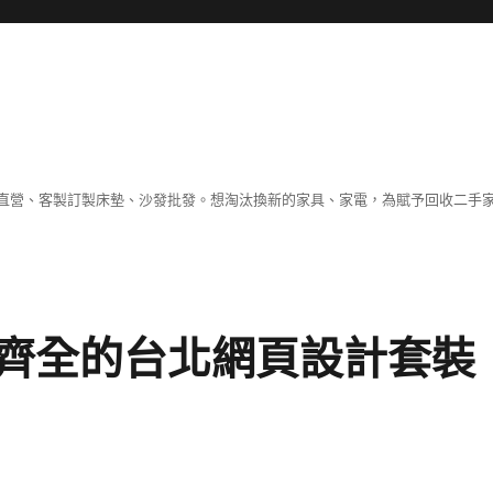
直營、客製訂製床墊、沙發批發。想淘汰換新的家具、家電，為賦予回收二手
齊全的台北網頁設計套裝