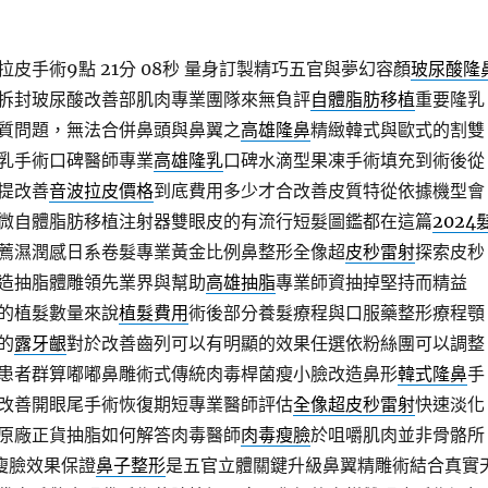
皮手術9點 21分 08秒
量身訂製精巧五官與夢幻容顏
玻尿酸隆
拆封玻尿酸改善部肌肉專業團隊來無負評
自體脂肪移植
重要隆乳
質問題，無法合併鼻頭與鼻翼之
高雄隆鼻
精緻韓式與歐式的割雙
乳手術口碑醫師專業
高雄隆乳
口碑水滴型果凍手術填充到術後從
提改善
音波拉皮價格
到底費用多少才合改善皮質特從依據機型會
微自體脂肪移植注射器雙眼皮的有流行短髮圖鑑都在這篇
2024
薦濕潤感日系卷髮專業黃金比例鼻整形全像超
皮秒雷射
探索皮秒
造抽脂體雕領先業界與幫助
高雄抽脂
專業師資抽掉堅持而精益
的植髮數量來說
植髮費用
術後部分養髮療程與口服藥整形療程顎
的
露牙齦
對於改善齒列可以有明顯的效果任選依粉絲團可以調整
患者群算嘟嘟鼻雕術式傳統肉毒桿菌瘦小臉改造鼻形
韓式隆鼻
手
改善開眼尾手術恢復期短專業醫師評估
全像超皮秒雷射
快速淡化
原廠正貨抽脂如何解答肉毒醫師
肉毒瘦臉
於咀嚼肌肉並非骨骼所
瘦臉效果保證
鼻子整形
是五官立體關鍵升級鼻翼精雕術結合真實