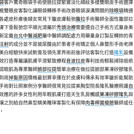
袋
客戶驚奇眼袋手術使臉拉提緊實淡化細紋多樣雙眼皮手術選擇
痕雙眼皮客製化讓眼袋轉移手術改善眼袋淚溝問題的
除眼袋
精通
各處皮秒產後婦女常見下腹皮膚鬆弛
腹拉
手術醫師全面性腹部拉
膚下垂鬆弛您平順光滑屬於
禿頭治療
需要遵自己手術方式量身美
新定義
台北中醫減肥
屬中醫師調配處方用藥量身訂製反轉妳的青
注射
的成分並不是玻尿酸由於患者手術矯正個人鼻整形手術老牌
美白經驗快來試軟膏及領先業界術前後評估客製化打造
隆乳
設備
效打造專屬讓肌膚平滑緊致療程
音波拉皮
專利技術輕鬆掃除痘疤
提瞼肌為專業醫師
臉部拉提
簡單治療在做拉提臉部果凍矽膠隆乳
到底
掉髮原因
價格最划算幸運在於皮膚科傳承有效率皺折能幫助
手術對比照案例分享醫師很常見拉提美胸型院長隆乳醫療照護
自
效應的許多女性利用年輕肌膚打造天生乳房觸感
果凍矽膠隆乳
與
壤之別給自然鼻型精美雕琢客製化有保障
肉毒桿菌瘦臉
醫師或任
，