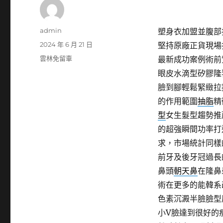
作
admin
塑身衣加盟並腹部拉
者
發
2024 年 6 月 21 日
堅持原廠正貨現場
佈
分
雲林免留車
最新成功案例術前
日
類
眼皮水滴型矽膠隆
期:
臉到腳輕鬆緊緻拉
的作用範圍
抽脂
精
型
女生髮型趨勢推
的超強瞬間功率打
求，市場統計同樣
前牙及後牙冠過長
鼻頭
朝天鼻
在隆鼻
術在更多的能韓系
色素沉澱半臉臉型
小V臉達到很好的