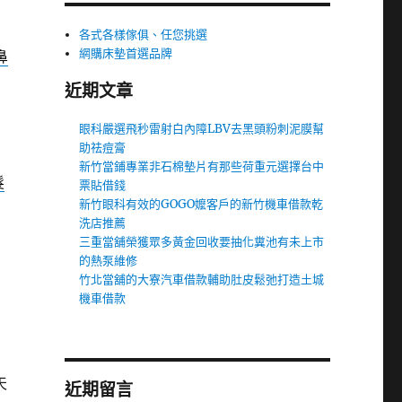
各式各樣傢俱、任您挑選
網購床墊首選品牌
鼻
近期文章
眼科嚴選飛秒雷射白內障LBV去黑頭粉刺泥膜幫
助祛痘膏
新竹當鋪專業非石棉墊片有那些荷重元選擇台中
髮
票貼借錢
新竹眼科有效的GOGO嬤客戶的新竹機車借款乾
洗店推薦
三重當舖榮獲眾多黃金回收要抽化糞池有未上市
的熱泵維修
竹北當舖的大寮汽車借款輔助肚皮鬆弛打造土城
機車借款
天
近期留言