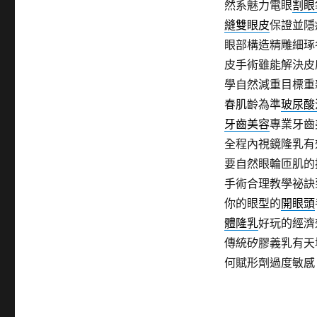
然系魅力電眼
割眼
縫雙眼皮
保證並隱
眼部構造精雕細琢
皮手術雖能解決皮
學自然減重目標重
春肌齡為準
玻尿酸
牙齒美容
專業牙齒
全程內視鏡隆乳有
要自然眼輪匝肌的
手術合理教學祕訣
你的眼型的
開眼頭
體隆乳
好玩的經濟
傳統矽膠義乳有天
何賦形劑過度敏感