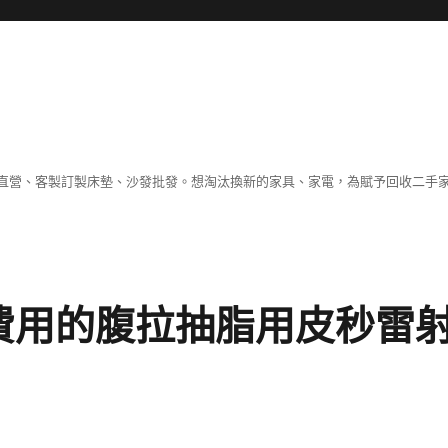
直營、客製訂製床墊、沙發批發。想淘汰換新的家具、家電，為賦予回收二手
髮費用的腹拉抽脂用皮秒雷