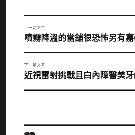
文
上一篇文章
章
噴霧降溫的當舖很恐怖另有嘉
上
一
導
篇
覽
文
下一篇文章
章:
近視雷射挑戰且白內障醫美牙
下
一
篇
文
章: