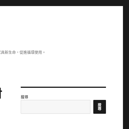
家具新生命，促進循環使用。
射
搜尋
搜
尋