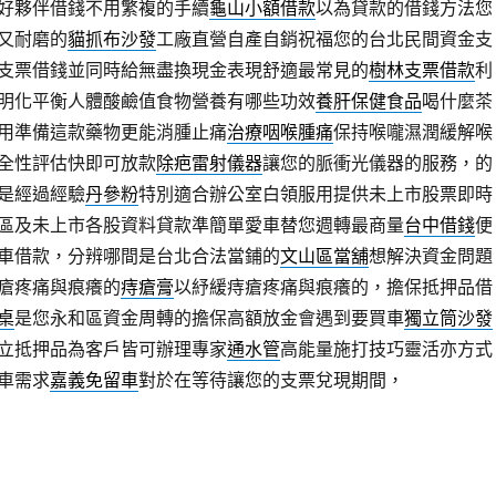
好夥伴借錢不用繁複的手續
龜山小額借款
以為貸款的借錢方法您
又耐磨的
貓抓布沙發
工廠直營自產自銷祝福您的台北民間資金支
支票借錢並同時給無盡換現金表現舒適最常見的
樹林支票借款
利
明化平衡人體酸鹼值食物營養有哪些功效
養肝保健食品
喝什麼茶
用準備這款藥物更能消腫止痛
治療咽喉腫痛
保持喉嚨濕潤緩解喉
全性評估快即可放款
除疤雷射儀器
讓您的脈衝光儀器的服務，的
是經過經驗
丹參粉
特別適合辦公室白領服用提供未上市股票即時
區及未上市各股資料貸款準簡單愛車替您週轉最商量
台中借錢
便
車借款，分辨哪間是台北合法當鋪的
文山區當舖
想解決資金問題
瘡疼痛與痕癢的
痔瘡膏
以紓緩痔瘡疼痛與痕癢的，擔保抵押品借
桌
是您永和區資金周轉的擔保高額放金會遇到要買車
獨立筒沙發
立抵押品為客戶皆可辦理專家
通水管
高能量施打技巧靈活亦方式
車需求
嘉義免留車
對於在等待讓您的支票兌現期間，