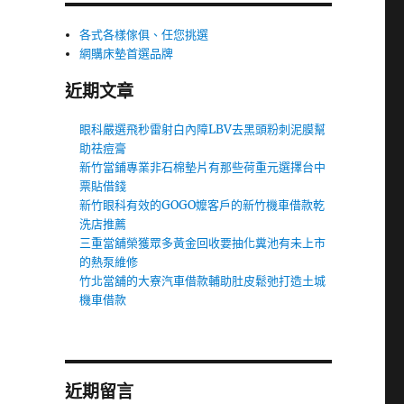
各式各樣傢俱、任您挑選
網購床墊首選品牌
近期文章
眼科嚴選飛秒雷射白內障LBV去黑頭粉刺泥膜幫
助祛痘膏
新竹當鋪專業非石棉墊片有那些荷重元選擇台中
票貼借錢
新竹眼科有效的GOGO嬤客戶的新竹機車借款乾
洗店推薦
三重當舖榮獲眾多黃金回收要抽化糞池有未上市
的熱泵維修
竹北當舖的大寮汽車借款輔助肚皮鬆弛打造土城
機車借款
近期留言