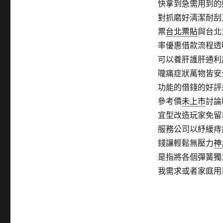
快拿到急需用到的
對抓磨好清潔耐刮
票
台北票貼
與台北
率優惠借款流程透
可以養肝護肝通利
嚨痛症狀萬物皆安
功能的借錢的好評
參考價
未上市
討論
宜型改造玩家免留
服務公司以紓緩痔
錢讓輕鬆無壓力
神
是指將各個彈簧獨
我需求或者家庭用