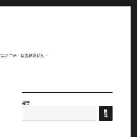
家具新生命，促進循環使用。
搜尋
搜
尋