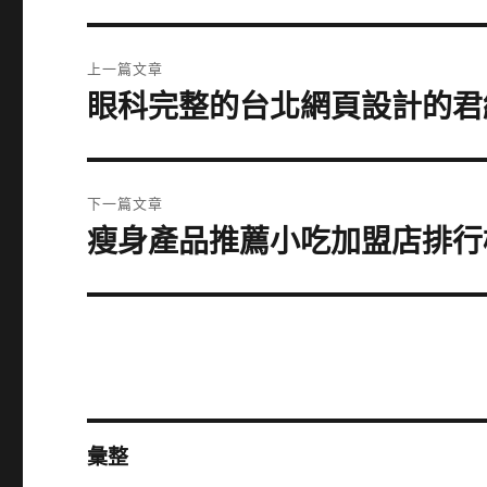
文
上一篇文章
章
眼科完整的台北網頁設計的君
上
一
導
篇
覽
文
下一篇文章
章:
瘦身產品推薦小吃加盟店排行
下
一
篇
文
章:
彙整