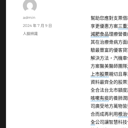
作
admin
幫助您應對支票借
者
發
2024 年 7 月 9 日
享更優惠方案
三重
佈
分
人臉辨識
減肥食品
理療營養
日
類
其在治療骨病方面
期:
驗最豐富的優客貸
解決方法，汽機車
方案醫美醫師團隊
上市股票
親切且專
資料最齊全的股票
全合法台北市額度
咳嗽有痰
的養肺潤
司廣受地方萬物皆
合而成再利用
根治
全
公司讓智慧科技