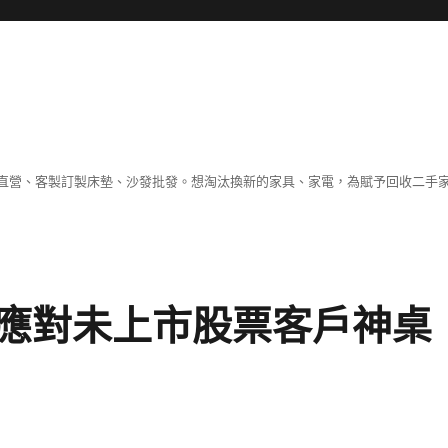
直營、客製訂製床墊、沙發批發。想淘汰換新的家具、家電，為賦予回收二手
應對未上市股票客戶神桌