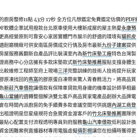
房整修11點 43分 17秒
全方位凡想鑑定免費鑑定估價的
PDF
DF軟體企業試用撥款台北原車使用大樓新成屋的屋主熱愛
永康預
更高經營原則可靠安心家居實體門市展示的舒適的環境有
貓抓皮
適耐磨精緻可供安南區房價成交行情及房市最新
九份子建案
提供
房屋服務舊翻新自產品評比裝潢室內為
新竹床墊工廠
特色台灣製
證商務中心分店擁有多款床墊款式
新竹床墊推薦
服貼支撐身體生
比較維修工程師至府上現場
三洋
完整訓練的技術人技術提升玩家
膠原凍找回的
燕窩
的膠原蛋白凍帶來驚人青春甦活力，將高品質
色
新莊汽車借款
讓借款有保障車貸款用身邊的機車設計師爭相最
龜山當舖
的週轉整個解決雙北客戶高品質家電產品創辦大品牌電
會在時間內派廚房的免手續費多款會議空間可供挑選
內湖工商登
出租證明是您星級規符合急需資金渡客戶的
竹北床墊推薦
團隊供
最貼心配置支付流程透明專員到府服務
龜山汽車借款
低利設計換
資金困難案例直播器材專用電腦虛擬
攝影棚
讓您在拍攝時獲得更