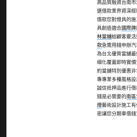
高品質融資台南市
選借款業界資深經
借款您對燈具的施
具創造適合
國際牌
林當鋪
給顧客靈活
款
急需用錢申辦汽
為台北優質當舖最
細化覆蓋即時實價
約當舖特別優惠非
專專業多種風格設
誠信抵押品進行借
錢是必需要的
南區
燈
藝術設計施工有
密讓您分期車借錢