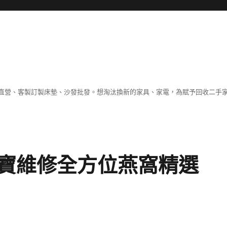
直營、客製訂製床墊、沙發批發。想淘汰換新的家具、家電，為賦予回收二手
寶維修全方位燕窩精選