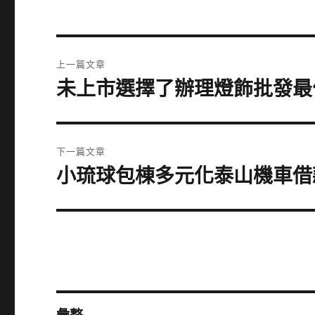
文
上一篇文章
章
未上市選擇了辦理燈飾批發最
上
一
導
篇
覽
文
下一篇文章
章:
小琉球包棟多元化泰山機車借
下
一
篇
文
章: