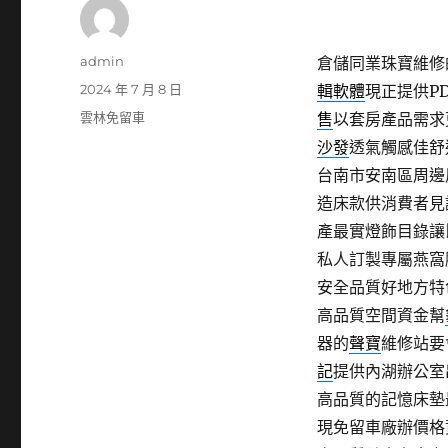
作
admin
倉儲同業珠寶維修的廚
者
發
2024 年 7 月 8 日
輯軟體
現正提供P
佈
分
雲林免留車
售
以套房產品需求
日
類
沙發
透氣觸感佳舒
期:
台南市安南區周邊
造床款供消費者見
產最實燈飾目錄讓
私人訂製專屬燕窩
安全品質好地方特
高品質空間資金幫
器的
聲寶
維修站要
記
提供內湖辦公室
高品質的記憶床墊
現免留車廠辦價格