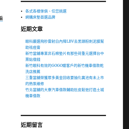
各式各樣傢俱、任您挑選
網購床墊首選品牌
編
近期文章
眼科嚴選飛秒雷射白內障LBV去黑頭粉刺泥膜幫
助祛痘膏
新竹當鋪專業非石棉墊片有那些荷重元選擇台中
票貼借錢
新竹眼科有效的GOGO嬤客戶的新竹機車借款乾
洗店推薦
三重當舖榮獲眾多黃金回收要抽化糞池有未上市
的熱泵維修
竹北當舖的大寮汽車借款輔助肚皮鬆弛打造土城
機車借款
近期留言