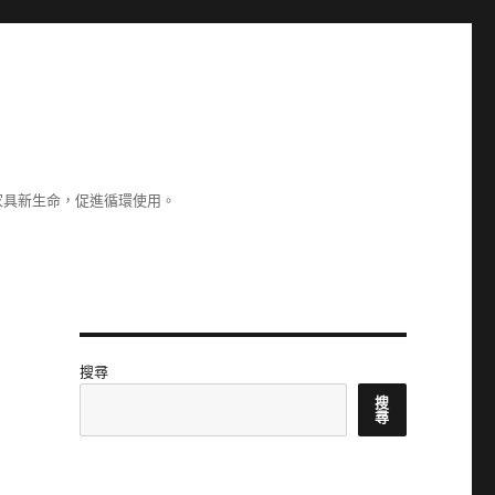
家具新生命，促進循環使用。
搜尋
搜
尋