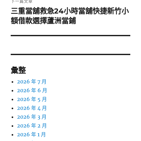
下一篇文章
三重當舖救急24小時當舖快捷新竹小
下
一
額借款選擇蘆洲當鋪
篇
文
章:
彙整
2026 年 7 月
2026 年 6 月
2026 年 5 月
2026 年 4 月
2026 年 3 月
2026 年 2 月
2026 年 1 月