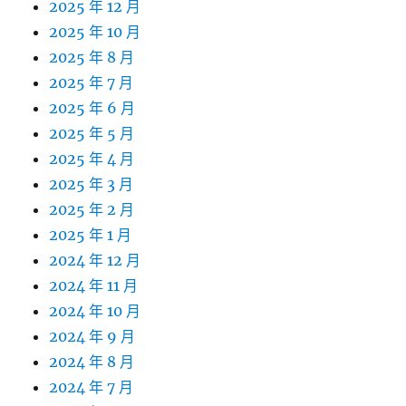
2025 年 12 月
2025 年 10 月
2025 年 8 月
2025 年 7 月
2025 年 6 月
2025 年 5 月
2025 年 4 月
2025 年 3 月
2025 年 2 月
2025 年 1 月
2024 年 12 月
2024 年 11 月
2024 年 10 月
2024 年 9 月
2024 年 8 月
2024 年 7 月