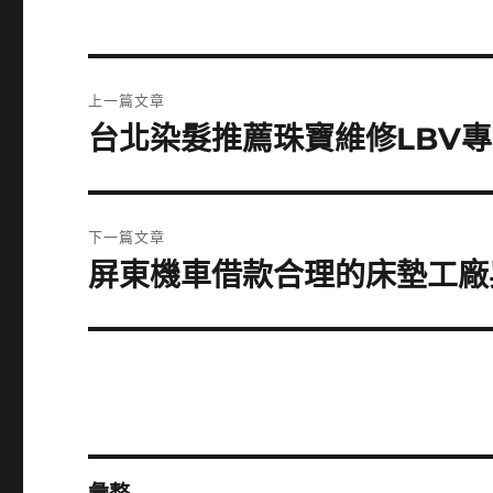
文
上一篇文章
章
台北染髮推薦珠寶維修LBV專
上
一
導
篇
覽
文
下一篇文章
章:
屏東機車借款合理的床墊工廠
下
一
篇
文
章: