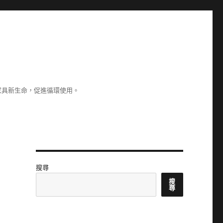
家具新生命，促進循環使用。
搜尋
搜
尋