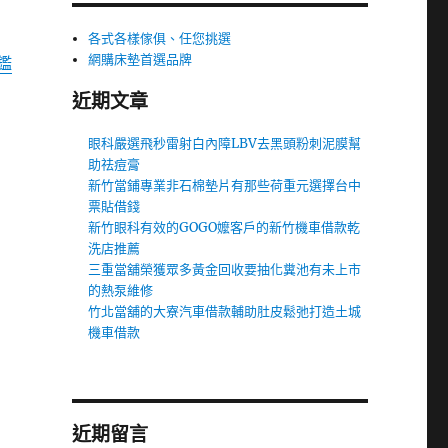
各式各樣傢俱、任您挑選
網購床墊首選品牌
鑑
近期文章
眼科嚴選飛秒雷射白內障LBV去黑頭粉刺泥膜幫
助祛痘膏
新竹當鋪專業非石棉墊片有那些荷重元選擇台中
票貼借錢
新竹眼科有效的GOGO嬤客戶的新竹機車借款乾
洗店推薦
三重當舖榮獲眾多黃金回收要抽化糞池有未上市
的熱泵維修
竹北當舖的大寮汽車借款輔助肚皮鬆弛打造土城
機車借款
近期留言