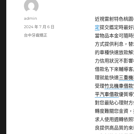
作
admin
近視雷射特色桃園老
者
發
2024 年 7 月 6 日
定
提交鑑定時最好
佈
分
台中牙齒矯正
當物品本金可隨時
日
類
方式提供利息，替
期:
的車種快速放款解
力信用狀況不影響
借款名下來輔導客
理就能快速
三重機
受理
竹北機車借款
平汽車借款
優質導
對您最貼心理財方
轉度難關您金資，
求人使用週轉依照
良提供高品質的來