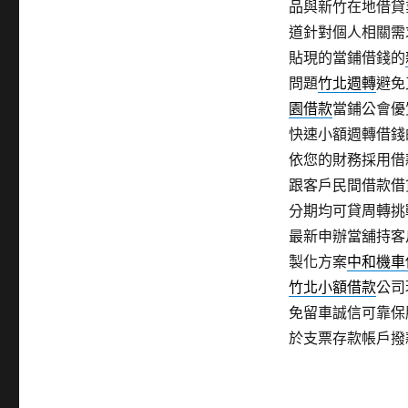
品與新竹在地借貸
道針對個人相關需
貼現的當鋪借錢的
問題
竹北週轉
避免
園借款
當鋪公會優
快速小額週轉借錢
依您的財務採用借
跟客戶民間借款借
分期均可貸周轉挑
最新申辦當舖持客
製化方案
中和機車
竹北小額借款
公司
免留車誠信可靠保
於支票存款帳戶撥