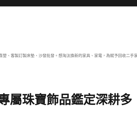
直營、客製訂製床墊、沙發批發。想淘汰換新的家具、家電，為賦予回收二手
專屬珠寶飾品鑑定深耕多