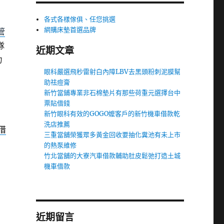
各式各樣傢俱、任您挑選
網購床墊首選品牌
管
隊
近期文章
力
眼科嚴選飛秒雷射白內障LBV去黑頭粉刺泥膜幫
助祛痘膏
新竹當鋪專業非石棉墊片有那些荷重元選擇台中
票貼借錢
新竹眼科有效的GOGO嬤客戶的新竹機車借款乾
洗店推薦
借
三重當舖榮獲眾多黃金回收要抽化糞池有未上市
的熱泵維修
竹北當舖的大寮汽車借款輔助肚皮鬆弛打造土城
機車借款
近期留言