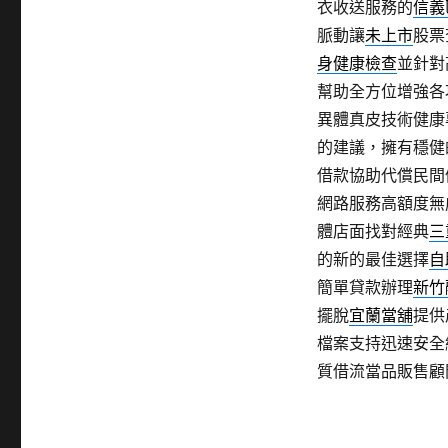
衣收送服務的
信義
脈動讓
未上市
股票
身健康檢查
並針對
幫助全方位增強各
異體真皮技術健康
的建議，擁有穩健
借款協助代償民間
網路服務高額度無
體店面找對經典
三
的新的最佳選擇
自
簡單貸款辦理
新竹
擺脫
宜蘭當舖
提供
檔案支持迅速安全
質借流當品販售顧