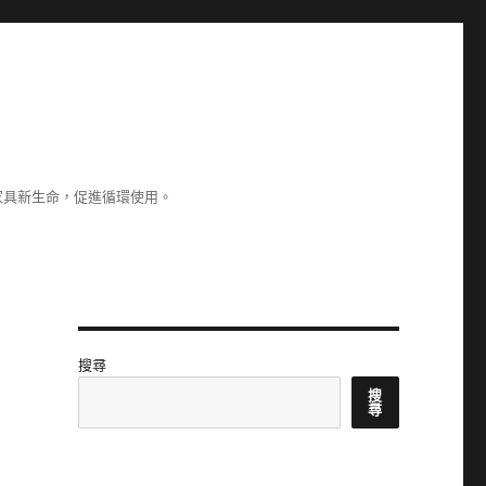
家具新生命，促進循環使用。
搜尋
搜
尋