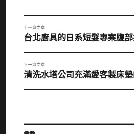
文
上一篇文章
章
台北廚具的日系短髮專案腹部
上
一
導
篇
覽
文
下一篇文章
章:
清洗水塔公司充滿愛客製床墊
下
一
篇
文
章: