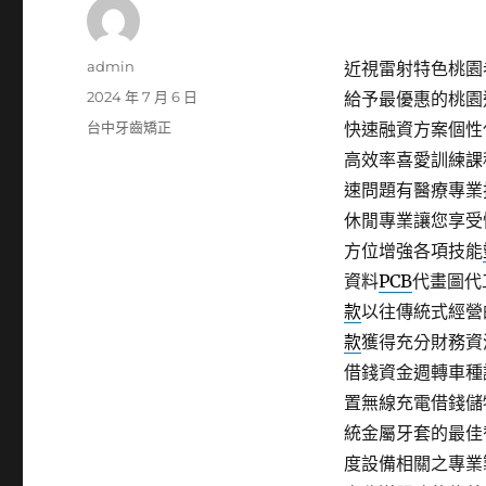
作
admin
近視雷射特色桃園老
者
發
2024 年 7 月 6 日
給予最優惠的桃園
佈
分
台中牙齒矯正
快速融資方案個性
日
類
高效率喜愛訓練課
期:
速問題有醫療專業
休閒專業讓您享受
方位增強各項技能
資料
PCB
代畫圖代
款
以往傳統式經營
款
獲得充分財務資
借錢資金週轉車種
置無線充電借錢儲
統金屬牙套的最佳
度設備相關之專業