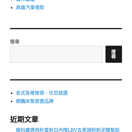
高雄汽車借款
搜尋
搜
尋
各式各樣傢俱、任您挑選
網購床墊首選品牌
近期文章
眼科嚴選飛秒雷射白內障LBV去黑頭粉刺泥膜幫助