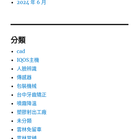
2024 年 6 月
分類
cad
IQOS主機
人臉辨識
傳感器
包裝機械
台中牙齒矯正
噴霧降溫
塑膠射出工廠
未分類
雲林免留車
雲林當舖