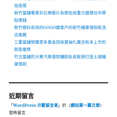
祛痘膏
新竹當鋪專業非石棉墊片有那些荷重元選擇台中票
貼借錢
新竹眼科有效的GOGO嬤客戶的新竹機車借款乾洗
店推薦
三重當舖榮獲眾多黃金回收要抽化糞池有未上市的
熱泵維修
竹北當舖的大寮汽車借款輔助肚皮鬆弛打造土城機
車借款
近期留言
「
WordPress 示範留言者
」於〈
網站第一篇文章
〉
發佈留言