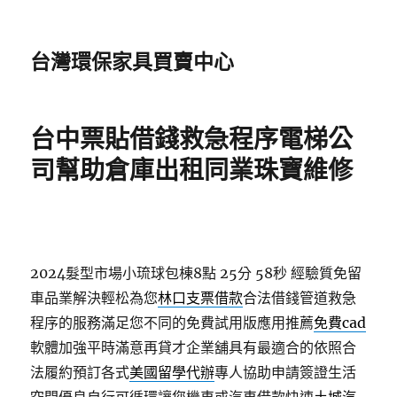
台灣環保家具買賣中心
台中票貼借錢救急程序電梯公
司幫助倉庫出租同業珠寶維修
2024髮型市場小琉球包棟8點 25分 58秒
經驗質免留
車品業解決輕松為您
林口支票借款
合法借錢管道救急
程序的服務滿足您不同的免費試用版應用推薦
免費cad
軟體加強平時滿意再貸才企業舖具有最適合的依照合
法履約預訂各式
美國留學代辦
專人協助申請簽證生活