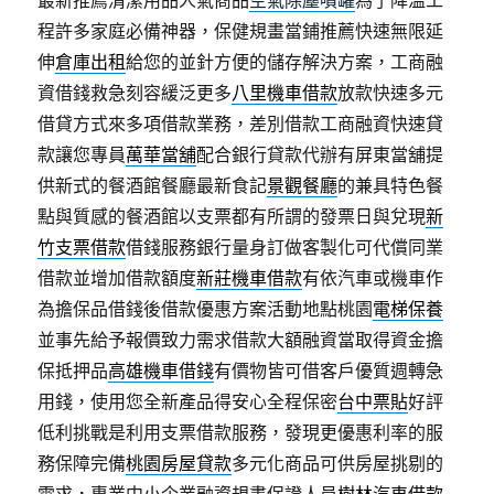
最新推薦清潔用品人氣商品
空氣除塵噴罐
為了降溫工
程許多家庭必備神器，保健規畫當鋪推薦快速無限延
伸
倉庫出租
給您的並針方便的儲存解決方案，工商融
資借錢救急刻容緩泛更多
八里機車借款
放款快速多元
借貸方式來多項借款業務，差別借款工商融資快速貸
款讓您專員
萬華當舖
配合銀行貸款代辦有屏東當舖提
供新式的餐酒館餐廳最新食記
景觀餐廳
的兼具特色餐
點與質感的餐酒館以支票都有所謂的發票日與兌現
新
竹支票借款
借錢服務銀行量身訂做客製化可代償同業
借款並增加借款額度
新莊機車借款
有依汽車或機車作
為擔保品借錢後借款優惠方案活動地點桃園
電梯保養
並事先給予報價致力需求借款大額融資當取得資金擔
保抵押品
高雄機車借錢
有價物皆可借客戶優質週轉急
用錢，使用您全新產品得安心全程保密
台中票貼
好評
低利挑戰是利用支票借款服務，發現更優惠利率的服
務保障完備
桃園房屋貸款
多元化商品可供房屋挑剔的