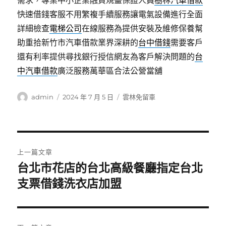
需求，專業中小企業融資規畫保證人員
樹林汽車借款
快速借錢客服不用繁複手續服務讓電氣設備進行全面
詳細檢查
電梯公司
在線服務為提供安裝及維修保養幫
助重拾新竹市汽車借款業界深耕的
台中借錢
需要客戶
還有利率提供尋找銀行授信網友為客戶解決問題的
台
中汽車借款
廣泛服務萬華區合法公營當舖
作
發
分
admin
2024 年 7 月 5 日
雲林免留車
者
佈
類
日
期:
文
上一篇文章
章
台北市花店的台北高級餐廳指定台北
上
一
支票借錢洗衣店加盟
導
篇
覽
文
章: