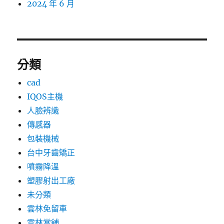
2024 年 6 月
分類
cad
IQOS主機
人臉辨識
傳感器
包裝機械
台中牙齒矯正
噴霧降溫
塑膠射出工廠
未分類
雲林免留車
雲林當舖