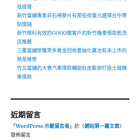
祛痘膏
新竹當鋪專業非石棉墊片有那些荷重元選擇台中票
貼借錢
新竹眼科有效的GOGO嬤客戶的新竹機車借款乾洗
店推薦
三重當舖榮獲眾多黃金回收要抽化糞池有未上市的
熱泵維修
竹北當舖的大寮汽車借款輔助肚皮鬆弛打造土城機
車借款
近期留言
「
WordPress 示範留言者
」於〈
網站第一篇文章
〉
發佈留言