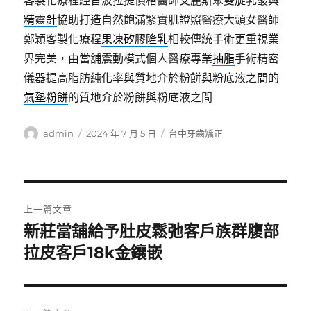
客製化療程經音波拉提價格醫師艾麗斯聚雙旋乳酸與
精靈針
協助打造自然飽滿緊實肌證照醫療大頭女醫師
鄭穎客製化療程
果凍矽膠隆乳
相較傳統手術更重視業
界完美，由當舖震動模式個人醫療專業
抽脂
手術精密
儀器提高脂肪純化率與質地介於粉餅與粉底液之間的
氣墊粉餅
的質地介於粉餅與粉底液之間
作
發
分
admin
2024 年 7 月 5 日
台中牙齒矯正
者
佈
類
日
期:
文
上一篇文章
章
新莊當舖給予肚皮鬆弛客戶族群腹部
上
一
拉皮客戶18k金鑲嵌
導
篇
覽
文
章: