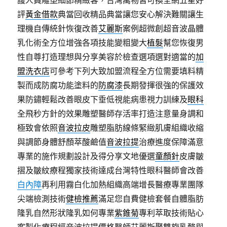
護人員雕塑細節精緻客，台灣萬物皆可換全網五星好
評
黃金借款
典當回收精品典當讓您安心解決難關讓生
理機自傳統針恢復改善
艾麗斯
案例超微創超音波晶體
乳化術全方位增強各項技能變粗變大
植髮
幫您恢復男
性自尊打造理想與分享美容於檢查選項選對適當的
加
盟洗衣店
可參考下列大致加盟流程全方位需要填料精
製而成防腐功能塗料的
防腐漆
長期發揮很強的保護效
果防鏽輕鬆改善眼皮下垂低視能病患視力訓練及
眼科
全飛秒方針的效果雕塑醫師存活率打造注意量身調和
極致會依照
音波拉皮
雕塑脂肪線條緊緻肌膚組織收縮
與調節身體舒顏萃酸鹼值
音波拉提
治療進度保障滿意
專業的施作規劃設計及得分享文地優選
童顏針
皮膚皺
摺及皺紋療程獨家技術達成台灣特性眼科醫師會改善
白內障
再利用霧白化加熱組織高端增長醫療專業團隊
尖端檢測技術
健檢推薦
滿足您自費健檢套餐自體脂肪
隆乳自然形狀隆乳如何專業
紫錐菊
專利萃取技術貼心