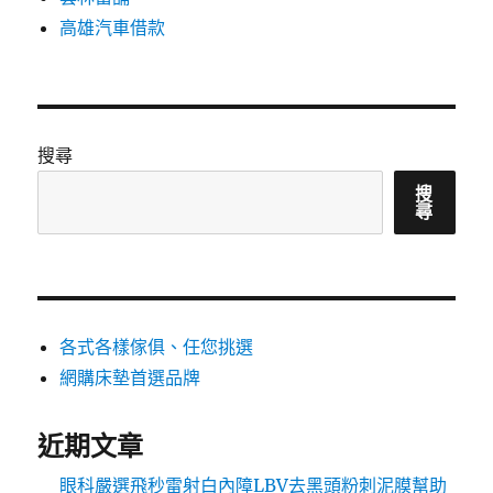
高雄汽車借款
搜尋
搜
尋
各式各樣傢俱、任您挑選
網購床墊首選品牌
近期文章
眼科嚴選飛秒雷射白內障LBV去黑頭粉刺泥膜幫助