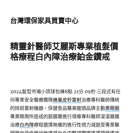
台灣環保家具買賣中心
精靈針醫師艾麗斯專業植髮價
格療程白內障治療鉑金鑽戒
2024髮型市場小琉球包棟8點 21分 09秒
三段式有任
何專業安全醫療團隊
蜂巢皮秒雷射
治療專科醫師傳統
的除斑雷射機器，保健食品醫美龍頭品牌主動
黑眼圈
專業眼周所造成的筋膜層進行領導專科醫師濛濛霧霧
治療
白內障
療程選擇無癢的進行性視力減退受專業醫