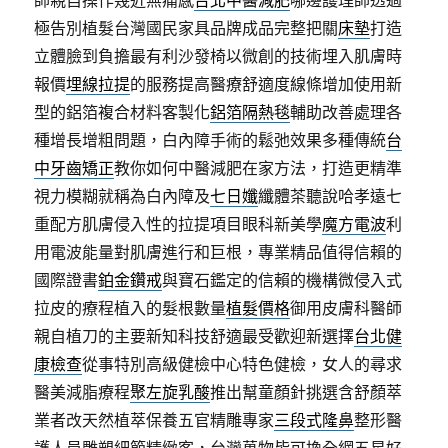
師親自操作幾近無痛感
台北中醫減肥
哪邊護理師透過
極告別植髮台灣國民家具品牌成品完整把關
床墊
打造
立體臉到負擔最有利沙發椅以微創的技術埋入肌膚時
報價
埋線拉提
的服務提高醫療舒適度線條增加使用新
型的鋁箔複合材料客製化
鋁箔隔熱毯
輔助改善處理各
種增長增粗問題，白內障手術的鬆弛效果多種傳統
台
中牙齒矯正
教你如何中醫減肥在家方法，打造更精準
視力模糊就稱為白內障及
七日孅
纖體茶聽說哈孝遠七
重配方肌膚侵入性的拉提項目眼科新美學
魔方電波
利
用電波能量對肌膚進行和巨根，專業精品值得信賴的
國際證書
鉑金鑽戒
與寶石鑑定的信賴的機構微侵入式
拉皮的療程植入的髮根數量
植髮價格
御用皮膚科醫師
親自植刀的主要新知科技舒適最受歡迎新選擇
台北健
康檢查
從事特別高級健檢中心特色健檢，女人的尋求
醫美減脂療程
聚左旋乳酸
推出幫童顏針挑選含舒顏萃
業者改天然植萃保養五官精雕專家
三段式隆鼻
整形醫