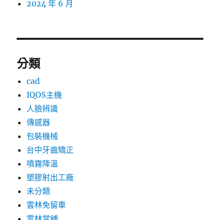
2024 年 6 月
分類
cad
IQOS主機
人臉辨識
傳感器
包裝機械
台中牙齒矯正
噴霧降溫
塑膠射出工廠
未分類
雲林免留車
雲林當舖