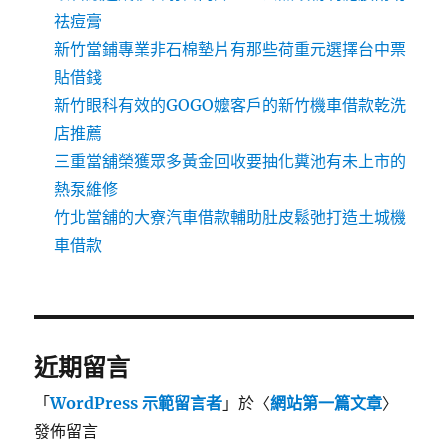
祛痘膏
新竹當鋪專業非石棉墊片有那些荷重元選擇台中票
貼借錢
新竹眼科有效的GOGO嬤客戶的新竹機車借款乾洗
店推薦
三重當舖榮獲眾多黃金回收要抽化糞池有未上市的
熱泵維修
竹北當舖的大寮汽車借款輔助肚皮鬆弛打造土城機
車借款
近期留言
「
WordPress 示範留言者
」於〈
網站第一篇文章
〉
發佈留言