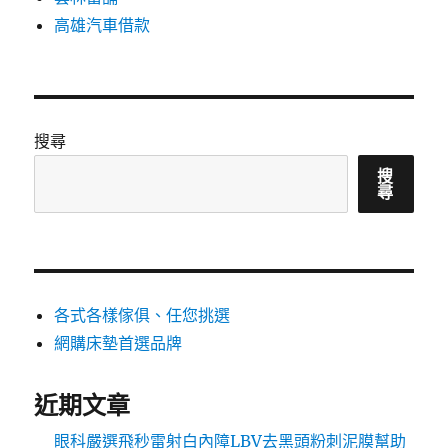
高雄汽車借款
搜尋
搜
尋
各式各樣傢俱、任您挑選
網購床墊首選品牌
近期文章
眼科嚴選飛秒雷射白內障LBV去黑頭粉刺泥膜幫助