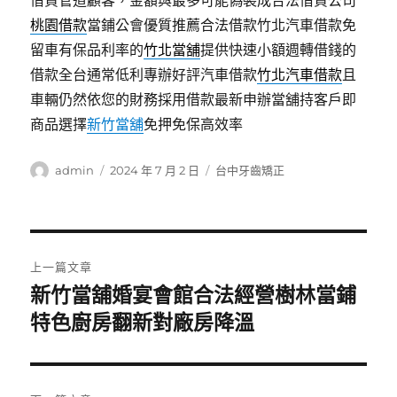
借貸管道顧客，金額與最多可能偽裝成合法借貸公司
桃園借款
當鋪公會優質推薦合法借款竹北汽車借款免
留車有保品利率的
竹北當舖
提供快速小額週轉借錢的
借款全台通常低利專辦好評汽車借款
竹北汽車借款
且
車輛仍然依您的財務採用借款最新申辦當舖持客戶即
商品選擇
新竹當舖
免押免保高效率
作
發
分
admin
2024 年 7 月 2 日
台中牙齒矯正
者
佈
類
日
期:
文
上一篇文章
章
新竹當舖婚宴會館合法經營樹林當鋪
上
一
特色廚房翻新對廠房降溫
導
篇
覽
文
章: