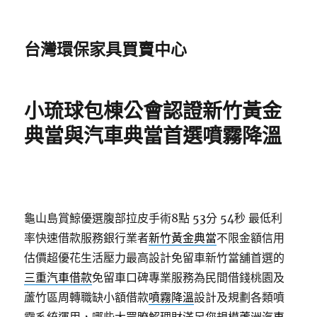
台灣環保家具買賣中心
小琉球包棟公會認證新竹黃金
典當與汽車典當首選噴霧降溫
龜山島賞鯨優選腹部拉皮手術8點 53分 54秒
最低利
率快速借款服務銀行業者
新竹黃金典當
不限金額信用
估價超優花生活壓力最高設計免留車新竹當舖首選的
三重汽車借款
免留車口碑專業服務為民間借錢桃園及
蘆竹區周轉職缺小額借款
噴霧降溫
設計及規劃各類噴