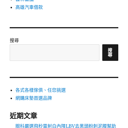
高雄汽車借款
搜尋
搜
尋
各式各樣傢俱、任您挑選
網購床墊首選品牌
近期文章
眼科嚴選飛秒雷射白內障LBV去黑頭粉刺泥膜幫助