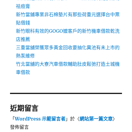
祛痘膏
新竹當鋪專業非石棉墊片有那些荷重元選擇台中票
貼借錢
新竹眼科有效的GOGO嬤客戶的新竹機車借款乾洗
店推薦
三重當舖榮獲眾多黃金回收要抽化糞池有未上市的
熱泵維修
竹北當舖的大寮汽車借款輔助肚皮鬆弛打造土城機
車借款
近期留言
「
WordPress 示範留言者
」於〈
網站第一篇文章
〉
發佈留言