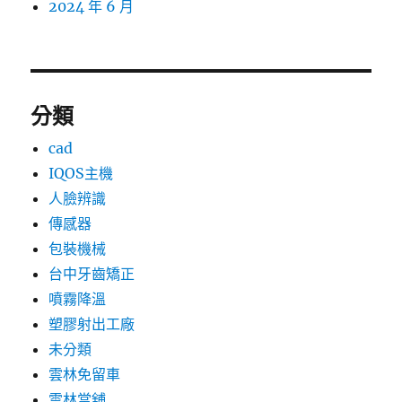
2024 年 6 月
分類
cad
IQOS主機
人臉辨識
傳感器
包裝機械
台中牙齒矯正
噴霧降溫
塑膠射出工廠
未分類
雲林免留車
雲林當舖