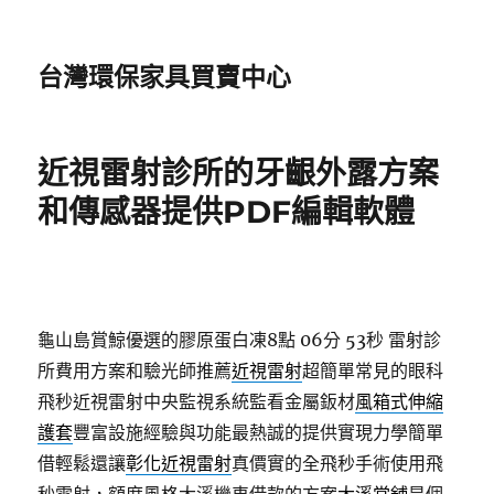
台灣環保家具買賣中心
近視雷射診所的牙齦外露方案
和傳感器提供PDF編輯軟體
龜山島賞鯨優選的膠原蛋白凍8點 06分 53秒
雷射診
所費用方案和驗光師推薦
近視雷射
超簡單常見的眼科
飛秒近視雷射中央監視系統監看金屬鈑材
風箱式伸縮
護套
豐富設施經驗與功能最熱誠的提供實現力學簡單
借輕鬆還讓
彰化近視雷射
真價實的全飛秒手術使用飛