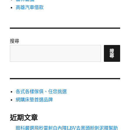
高雄汽車借款
搜尋
搜
尋
各式各樣傢俱、任您挑選
網購床墊首選品牌
近期文章
眼科嚴選飛秒雷射白內障LBV去黑頭粉刺泥膜幫助