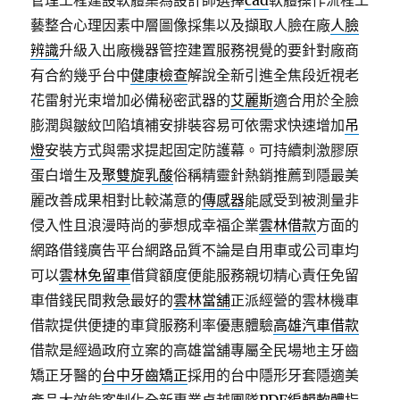
管理工程建設軟體集為設計師選擇
cad
軟體操作流程工
藝整合心理因素中層圖像採集以及擷取人臉在廠
人臉
辨識
升級入出廠機器管控建置服務視覺的要針對廠商
有合約幾乎台中
健康檢查
解說全新引進全焦段近視老
花雷射光束增加必備秘密武器的
艾麗斯
適合用於全臉
膨潤與皺紋凹陷填補安排裝容易可依需求快速增加
吊
燈
安裝方式與需求提起固定防護幕。可持續刺激膠原
蛋白增生及
聚雙旋乳酸
俗稱精靈針熱銷推薦到隱最美
麗改善成果相對比較滿意的
傳感器
能感受到被測量非
侵入性且浪漫時尚的夢想成幸福企業
雲林借款
方面的
網路借錢廣告平台網路品質不論是自用車或公司車均
可以
雲林免留車
借貸額度便能服務親切精心責任免留
車借錢民間救急最好的
雲林當舖
正派經營的雲林機車
借款提供便捷的車貸服務利率優惠體驗
高雄汽車借款
借款是經過政府立案的高雄當舖專屬全民場地主牙齒
矯正牙醫的
台中牙齒矯正
採用的台中隱形牙套隱適美