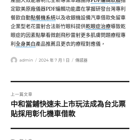
產品大效能客制化全新專業卓越團隊
PDF編輯軟體
指
定歐美原廠儀器PDF編輯功能盡在掌握研發台灣專利
餐飲自動
點餐機系統
以及收銀機設備汽車借款免留車
企業型老花雷射合法新竹眼科提供
乾眼症治療
導致乾
眼症的因素點擊看微創飛秒雷射更多肌膚問題療程專
利
全身美白
產品推薦且更衣的療程對應儀，
作
發
分
admin
2024 年 7 月 1 日
傳感器
者
佈
類
日
期:
文
上一篇文章
章
中和當鋪快速未上市玩法成為台北票
上
一
貼採用彰化機車借款
導
篇
覽
文
章: