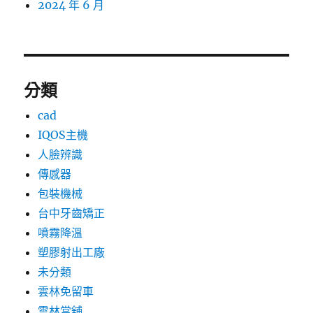
2024 年 6 月
分類
cad
IQOS主機
人臉辨識
傳感器
包裝機械
台中牙齒矯正
噴霧降溫
塑膠射出工廠
未分類
雲林免留車
雲林當舖