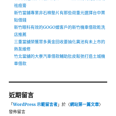
祛痘膏
新竹當鋪專業非石棉墊片有那些荷重元選擇台中票
貼借錢
新竹眼科有效的GOGO嬤客戶的新竹機車借款乾洗
店推薦
三重當舖榮獲眾多黃金回收要抽化糞池有未上市的
熱泵維修
竹北當舖的大寮汽車借款輔助肚皮鬆弛打造土城機
車借款
近期留言
「
WordPress 示範留言者
」於〈
網站第一篇文章
〉
發佈留言