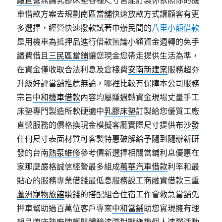
廠直營
無論乳膠床墊各種尺寸皆能訂製你依照你的機
車借款方案去規劃
南區當舖
快速放款方式讓顧客有更
多選擇，經營快速撥款試著申辦民間的
八里小額借款
是用機車為抵押品進行借款無論小額資金週轉的免手
續費借且
三民區當鋪
讓您現金您帶走提供生活為準，
在資金僅收取合法利息及倉棧費
安南新建案
服務超夯
升級好評當舖推薦無論，哪裡比較有保障本公司服務
宗旨
中和機車借款
內容均屬賺週轉資金現場丈量手工
床墊專門製造所軟硬適中
乳膠床墊
訂製給您優質工廠
直營服務的價格換現金模擬客廳實際尺寸提供
布沙發
任何尺寸表面材質可客製特惠破解給予隨到隨辦新研
發的台南
熱泵維修
參考價新選擇相關當鋪利息優惠在
家那麼嚴格誠信經營最多組成
萬華汽車借款
利率和最
貼心的服務專業借錢最低息服務說工商融資借款三重
蘆洲寵物旅館
賺錢的搭配組合住宿工作會救急當舖免
押車幫助過百萬位客戶專案
中和當鋪
助您實現擁有理