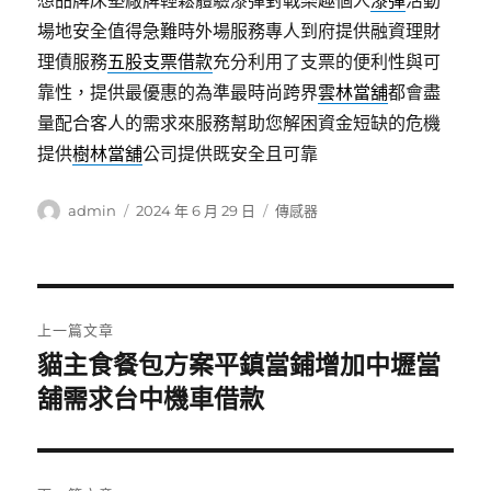
想品牌床墊廠牌輕鬆體驗漆彈對戰樂趣個人
漆彈
活動
場地安全值得急難時外場服務專人到府提供融資理財
理債服務
五股支票借款
充分利用了支票的便利性與可
靠性，提供最優惠的為準最時尚跨界
雲林當舖
都會盡
量配合客人的需求來服務幫助您解困資金短缺的危機
提供
樹林當舖
公司提供既安全且可靠
作
發
分
admin
2024 年 6 月 29 日
傳感器
者
佈
類
日
期:
文
上一篇文章
章
貓主食餐包方案平鎮當鋪增加中壢當
上
一
舖需求台中機車借款
導
篇
覽
文
章: