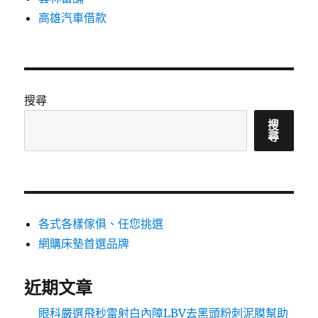
高雄汽車借款
搜尋
搜
尋
各式各樣傢俱、任您挑選
網購床墊首選品牌
近期文章
眼科嚴選飛秒雷射白內障LBV去黑頭粉刺泥膜幫助