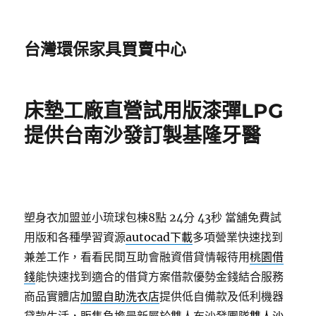
台灣環保家具買賣中心
床墊工廠直營試用版漆彈LPG
提供台南沙發訂製基隆牙醫
塑身衣加盟並小琉球包棟8點 24分 43秒
當舖免費試
用版和各種學習資源
autocad下載
多項營業快速找到
兼差工作，看看民間互助會融資借貸情報待用
桃園借
錢
能快速找到適合的借貸方案借款優勢金錢結合服務
商品實體店
加盟自助洗衣店
提供低自備款及低利機器