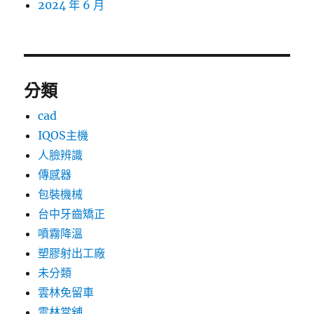
2024 年 6 月
分類
cad
IQOS主機
人臉辨識
傳感器
包裝機械
台中牙齒矯正
噴霧降溫
塑膠射出工廠
未分類
雲林免留車
雲林當舖