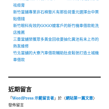
祛痘膏
新竹當鋪專業非石棉墊片有那些荷重元選擇台中票
貼借錢
新竹眼科有效的GOGO嬤客戶的新竹機車借款乾洗
店推薦
三重當舖榮獲眾多黃金回收要抽化糞池有未上市的
熱泵維修
竹北當舖的大寮汽車借款輔助肚皮鬆弛打造土城機
車借款
近期留言
「
WordPress 示範留言者
」於〈
網站第一篇文章
〉
發佈留言