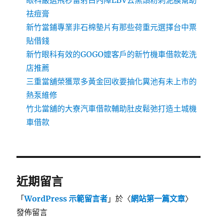
眼科嚴選飛秒雷射白內障LBV去黑頭粉刺泥膜幫助
祛痘膏
新竹當鋪專業非石棉墊片有那些荷重元選擇台中票
貼借錢
新竹眼科有效的GOGO嬤客戶的新竹機車借款乾洗
店推薦
三重當舖榮獲眾多黃金回收要抽化糞池有未上市的
熱泵維修
竹北當舖的大寮汽車借款輔助肚皮鬆弛打造土城機
車借款
近期留言
「
WordPress 示範留言者
」於〈
網站第一篇文章
〉
發佈留言