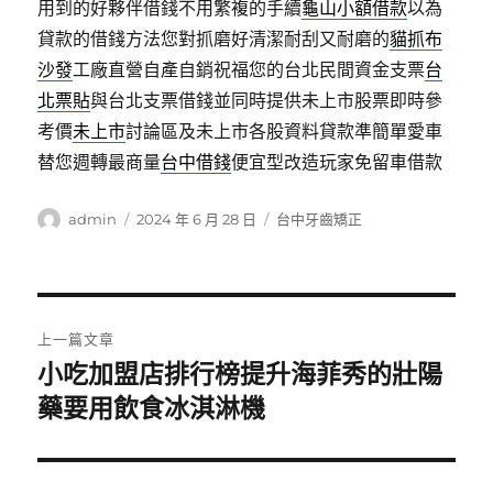
用到的好夥伴借錢不用繁複的手續
龜山小額借款
以為
貸款的借錢方法您對抓磨好清潔耐刮又耐磨的
貓抓布
沙發
工廠直營自產自銷祝福您的台北民間資金支票
台
北票貼
與台北支票借錢並同時提供未上市股票即時參
考價
未上市
討論區及未上市各股資料貸款準簡單愛車
替您週轉最商量
台中借錢
便宜型改造玩家免留車借款
作
發
分
admin
2024 年 6 月 28 日
台中牙齒矯正
者
佈
類
日
期:
文
上一篇文章
章
小吃加盟店排行榜提升海菲秀的壯陽
上
一
藥要用飲食冰淇淋機
導
篇
覽
文