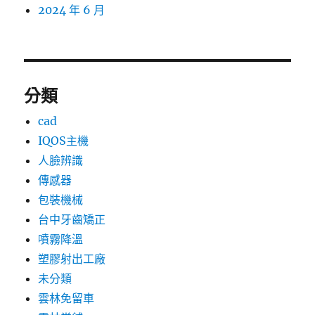
2024 年 6 月
分類
cad
IQOS主機
人臉辨識
傳感器
包裝機械
台中牙齒矯正
噴霧降溫
塑膠射出工廠
未分類
雲林免留車