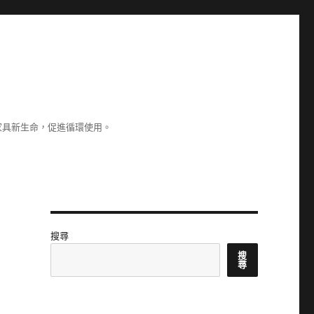
家具新生命，促進循環使用。
搜尋
搜
尋