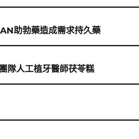
KAN助勃藥造成需求持久藥
團隊人工植牙醫師茯苓糕