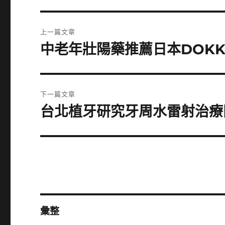
文
上一篇文章
章
中老年壯陽藥推薦日本DOK
上
一
導
篇
覽
文
下一篇文章
章:
台北植牙研究牙周水雷射治療
下
一
篇
文
章:
彙整