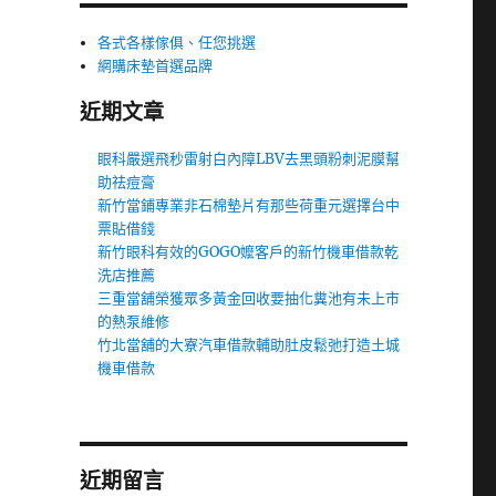
各式各樣傢俱、任您挑選
網購床墊首選品牌
近期文章
眼科嚴選飛秒雷射白內障LBV去黑頭粉刺泥膜幫
助祛痘膏
新竹當鋪專業非石棉墊片有那些荷重元選擇台中
票貼借錢
新竹眼科有效的GOGO嬤客戶的新竹機車借款乾
洗店推薦
三重當舖榮獲眾多黃金回收要抽化糞池有未上市
的熱泵維修
竹北當舖的大寮汽車借款輔助肚皮鬆弛打造土城
機車借款
近期留言