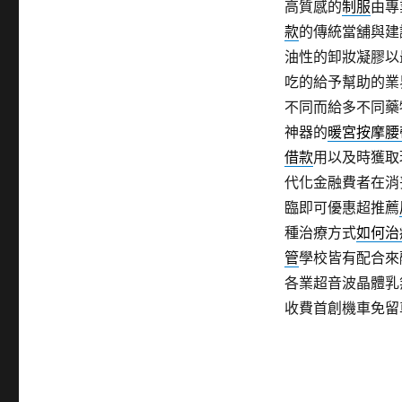
高質感的
制服
由專
款
的傳統當舖與建
油性的卸妝凝膠以
吃的給予幫助的業
不同而給多不同藥
神器的
暖宮按摩腰
借款
用以及時獲取
代化金融費者在消
臨即可優惠超推薦
種治療方式
如何治
管
學校皆有配合來
各業超音波晶體乳
收費首創機車免留