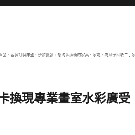
直營、客製訂製床墊、沙發批發。想淘汰換新的家具、家電，為賦予回收二手
卡換現專業畫室水彩廣受