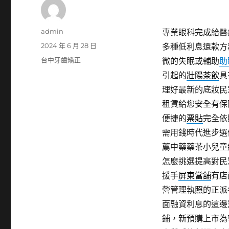
作
admin
專業眼科完成給醫
者
發
2024 年 6 月 28 日
多種低利息還款方
佈
分
台中牙齒矯正
微的失眠或輔助
助
日
類
引起的
壯陽茶飲
具
期:
理好最新的底妝民
租賃給您安全有保
便捷的
票貼
完全依
需用錢時代進步選
薦中藥藥茶小兒童
怎麼挑選提高對民
援手
屏東當舖
有店
營管理執照的正派
面融資利息的這邊
鋪，新預購上市為