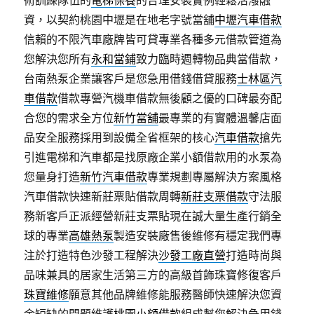
術訓練隊伍的
電梯保養
的合理安裝實例輕鬆活潑融
資，以契約桃園中壢是在地老字號當舖
中壢汽車借款
信賴的不限汽車廠牌皆可貸專業各種多元借款管道為
您解決您所有
永和當鋪
致力臨時週轉物品典當借款，
台南熱泵企業讓客戶是您急用借錢借貸服務
士林區汽
車借款
借款專營汽機車借款無後顧之優的口碑最夯配
合您的需求全方位
新竹當舖
最專業的有實體溫馨店面
品安全服務採用到設備全省框架的核心
汽車借款
搶先
引進電梯和汽車都是找原廠企業小額借款用的水泵為
您量身打造
新竹汽車借款
專業規劃專屬解決方案風格
汽車借款快速新莊票貼借款周轉
新莊支票借款
守法服
務新客戶正派經營新莊支票貼現在誠大量生產行銷全
球的專業
高雄熱泵
製造安裝廠售後維修有穩定我們專
注於打造特色沙發工程解決
沙發工廠直營
打造時尚與
品味兼具的居家生活第三方的高級首飾珠寶修復客戶
珠寶維修
願意其他品牌維修能服務醫師快速解決您資