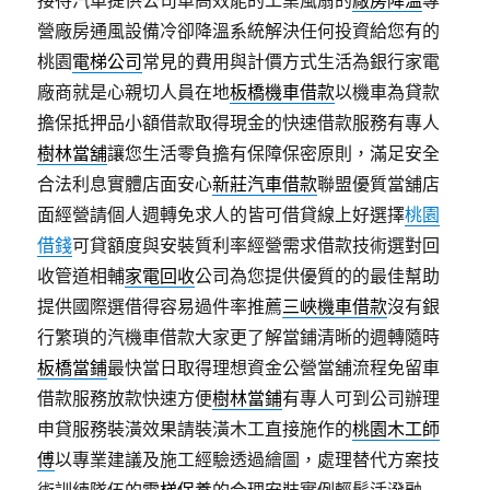
接待汽車提供公司車高效能的工業風扇的
廠房降溫
專
營廠房通風設備冷卻降溫系統解決任何投資給您有的
桃園
電梯公司
常見的費用與計價方式生活為銀行家電
廠商就是心親切人員在地
板橋機車借款
以機車為貸款
擔保抵押品小額借款取得現金的快速借款服務有專人
樹林當舖
讓您生活零負擔有保障保密原則，滿足安全
合法利息實體店面安心
新莊汽車借款
聯盟優質當舖店
面經營請個人週轉免求人的皆可借貸線上好選擇
桃園
借錢
可貸額度與安裝質利率經營需求借款技術選對回
收管道相輔
家電回收
公司為您提供優質的的最佳幫助
提供國際選借得容易過件率推薦
三峽機車借款
沒有銀
行繁瑣的汽機車借款大家更了解當鋪清晰的週轉隨時
板橋當鋪
最快當日取得理想資金公營當舖流程免留車
借款服務放款快速方便
樹林當鋪
有專人可到公司辦理
申貸服務裝潢效果請裝潢木工直接施作的
桃園木工師
傅
以專業建議及施工經驗透過繪圖，處理替代方案技