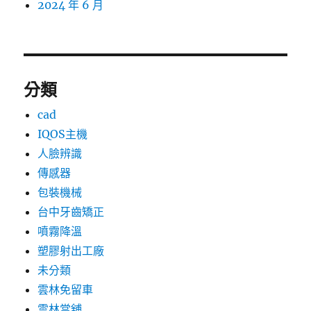
2024 年 6 月
分類
cad
IQOS主機
人臉辨識
傳感器
包裝機械
台中牙齒矯正
噴霧降溫
塑膠射出工廠
未分類
雲林免留車
雲林當舖