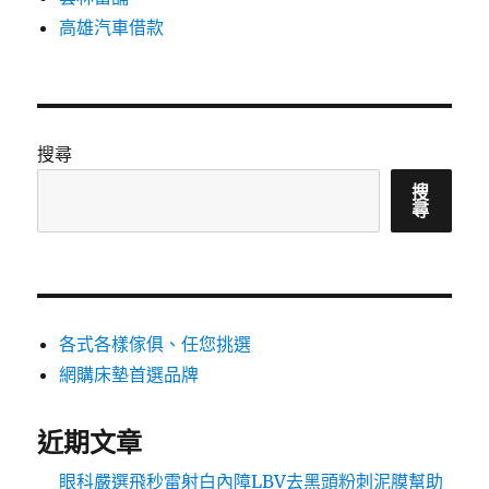
高雄汽車借款
搜尋
搜
尋
各式各樣傢俱、任您挑選
網購床墊首選品牌
近期文章
眼科嚴選飛秒雷射白內障LBV去黑頭粉刺泥膜幫助