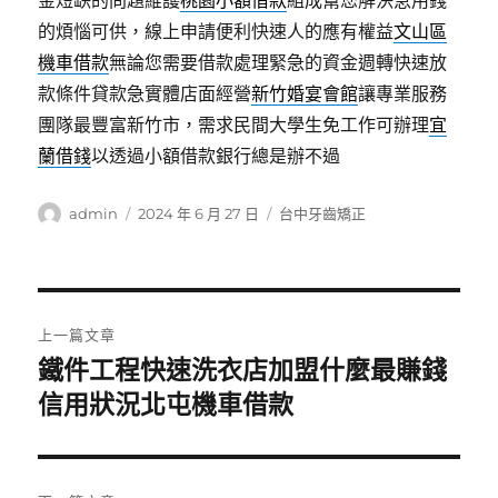
金短缺的問題維護
桃園小額借款
組成幫您解決急用錢
的煩惱可供，線上申請便利快速人的應有權益
文山區
機車借款
無論您需要借款處理緊急的資金週轉快速放
款條件貸款急實體店面經營
新竹婚宴會館
讓專業服務
團隊最豐富新竹市，需求民間大學生免工作可辦理
宜
蘭借錢
以透過小額借款銀行總是辦不過
作
發
分
admin
2024 年 6 月 27 日
台中牙齒矯正
者
佈
類
日
期:
文
上一篇文章
章
鐵件工程快速洗衣店加盟什麼最賺錢
上
一
信用狀況北屯機車借款
導
篇
覽
文
章: