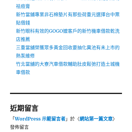
祛痘膏
新竹當鋪專業非石棉墊片有那些荷重元選擇台中票
貼借錢
新竹眼科有效的GOGO嬤客戶的新竹機車借款乾洗
店推薦
三重當舖榮獲眾多黃金回收要抽化糞池有未上市的
熱泵維修
竹北當舖的大寮汽車借款輔助肚皮鬆弛打造土城機
車借款
近期留言
「
WordPress 示範留言者
」於〈
網站第一篇文章
〉
發佈留言